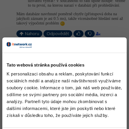
uživateli vybrat? V současnosti to řadí úplně hloupě: Vezme
to tu první, na kterou narazí v databázi při prohledávání.
Mám databáze navrhnuté poměrně chytře (přístupová doba na
jakýkoli záznam je asi 0.5 ms), takže vícenásobné hledání není až
takový výpočetní problém
Nahoru
Odpovědět
Michal Žůrek - misaz
:
8.7.2013 10:11
Ahoj, je to supr u jmén jsem vyzkoušel asi pět a ani u jednoho
jsem se nedozvěďěl kdy slaví svátek
Opravdu zvládne porovnat
Tato webová stránka používá cookies
vesničku s 2140 (podle tronu jen 1982) s prahou.
Matematickou rovnici
K personalizaci obsahu a reklam, poskytování funkcí
sociálních médií a analýze naší návštěvnosti využíváme
3x
 + 
3
 = 
9
soubory cookie. Informace o tom, jak náš web používáte,
sdílíme se svými partnery pro sociální média, inzerci a
mi to nevyřešilo, ale to asi nevadí, jelikož ani google ji nevyřešil,
analýzy. Partneři tyto údaje mohou zkombinovat s
jen nabídl odkaz na diskuzi, kde se taková rovnice řeší:
http://answers.yahoo.com/question/index?…
dalšími informacemi, které jste jim poskytli nebo které
získali v důsledku toho, že používáte jejich služby.
design titulní stránky se mi moc nelíbí, stránka s výsledky e pěkná,
ale:
http://validator.w3.org/check?…