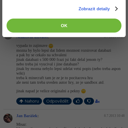
a titulní stránka už je o trochu lepší, ale stejně:
http://validator.w3.org/check?…
Zobrazit detaily
Nahoru
Odpovědět
OK
Odpovídá na Jan Barášek
Neaktivní uživatel
:
8.7.2013 10:29
vypada to zajimave
mozna by bylo lepsi dat lidem moznost rozsirovat databazi
a pak by se cekalo na schvaleni
jinak databazi s 500 000 frazi jsi fakt delal jenom ty?
nebo treba jsi vyucival i jine databaze?
jinak by mozna nebylo lepsi udelat vetsi popis (nebo treba aspon
wiki)
treba k minecraft tam je ze je to pocitacova hra
ale neni tam treba uveden autor hry, ze je sandbox atd.
jinak napad je velice originalni a pekny
Nahoru
Odpovědět
Jan Barášek
:
8.7.2013 10:48
Misaz: