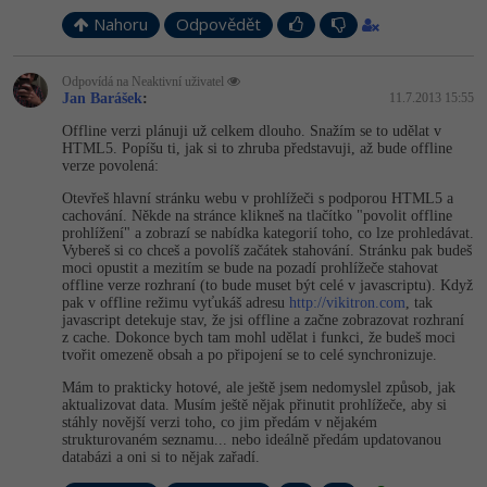
Nahoru
Odpovědět
Odpovídá na Neaktivní uživatel
Jan Barášek
:
11.7.2013 15:55
Offline verzi plánuji už celkem dlouho. Snažím se to udělat v
HTML5. Popíšu ti, jak si to zhruba představuji, až bude offline
verze povolená:
Otevřeš hlavní stránku webu v prohlížeči s podporou HTML5 a
cachování. Někde na stránce klikneš na tlačítko "povolit offline
prohlížení" a zobrazí se nabídka kategorií toho, co lze prohledávat.
Vybereš si co chceš a povolíš začátek stahování. Stránku pak budeš
moci opustit a mezitím se bude na pozadí prohlížeče stahovat
offline verze rozhraní (to bude muset být celé v javascriptu). Když
pak v offline režimu vyťukáš adresu
http://vikitron.com
, tak
javascript detekuje stav, že jsi offline a začne zobrazovat rozhraní
z cache. Dokonce bych tam mohl udělat i funkci, že budeš moci
tvořit omezeně obsah a po připojení se to celé synchronizuje.
Mám to prakticky hotové, ale ještě jsem nedomyslel způsob, jak
aktualizovat data. Musím ještě nějak přinutit prohlížeče, aby si
stáhly novější verzi toho, co jim předám v nějakém
strukturovaném seznamu... nebo ideálně předám updatovanou
databázi a oni si to nějak zařadí.