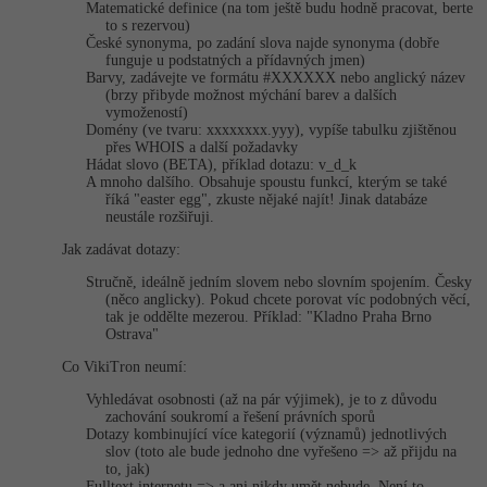
-30%
Matematické definice (na tom ještě budu hodně pracovat, berte
Kariéra
-80%
Marketing
Adobe Illustrator
to s rezervou)
České synonyma, po zadání slova najde synonyma (dobře
Pro firmy
funguje u podstatných a přídavných jmen)
-30%
WordPress
Adobe Lightroom
Barvy, zadávejte ve formátu #XXXXXX nebo anglický název
(brzy přibyde možnost mýchání barev a dalších
-30%
vymožeností)
-15%
SEO
Adobe XD
Domény (ve tvaru: xxxxxxxx.yyy), vypíše tabulku zjištěnou
přes WHOIS a další požadavky
Hádat slovo (BETA), příklad dotazu: v_d_k
-25%
UX
Adobe InDesign
A mnoho dalšího. Obsahuje spoustu funkcí, kterým se také
říká "easter egg", zkuste nějaké najít! Jinak databáze
neustále rozšiřuji.
Business
Adobe After Effects
Jak zadávat dotazy:
-25%
-80%
Kryptoměny
Blender
Stručně, ideálně jedním slovem nebo slovním spojením. Česky
(něco anglicky). Pokud chcete porovat víc podobných věcí,
-30%
tak je oddělte mezerou. Příklad: "Kladno Praha Brno
Copywriting
Inkscape
Ostrava"
-80%
Co VikiTron neumí:
-80%
MS Office
Fotografování
Vyhledávat osobnosti (až na pár výjimek), je to z důvodu
zachování soukromí a řešení právních sporů
Google Dokumenty
Video
Dotazy kombinující více kategorií (významů) jednotlivých
slov (toto ale bude jednoho dne vyřešeno => až přijdu na
to, jak)
Time management
Ostatní
Fulltext internetu => a ani nikdy umět nebude. Není to