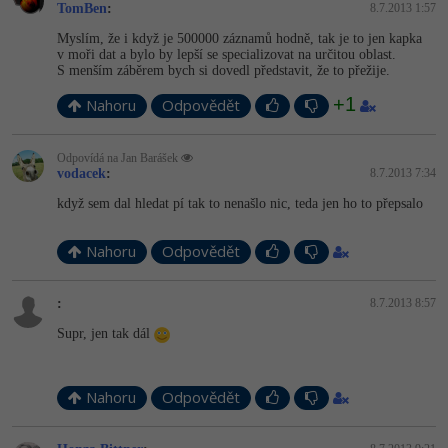
TomBen
:
8.7.2013 1:57
Myslím, že i když je 500000 záznamů hodně, tak je to jen kapka
v moři dat a bylo by lepší se specializovat na určitou oblast.
S menším záběrem bych si dovedl představit, že to přežije.
+1
Nahoru
Odpovědět
Odpovídá na Jan Barášek
vodacek
:
8.7.2013 7:34
když sem dal hledat pí tak to nenašlo nic, teda jen ho to přepsalo
Nahoru
Odpovědět
:
8.7.2013 8:57
Supr, jen tak dál
Nahoru
Odpovědět