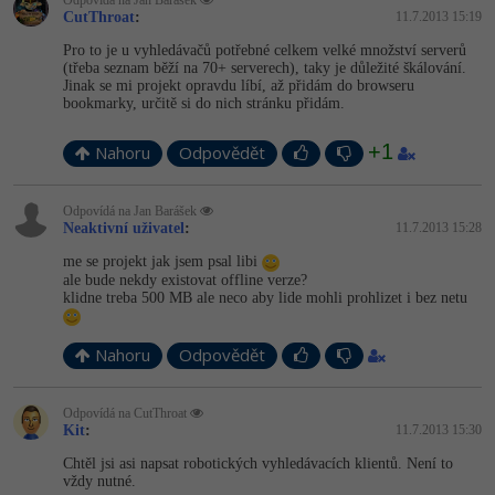
Odpovídá na Jan Barášek
CutThroat
:
11.7.2013 15:19
Pro to je u vyhledávačů potřebné celkem velké množství serverů
(třeba seznam běží na 70+ serverech), taky je důležité škálování.
Jinak se mi projekt opravdu líbí, až přidám do browseru
bookmarky, určitě si do nich stránku přidám.
+1
Nahoru
Odpovědět
Odpovídá na Jan Barášek
Neaktivní uživatel
:
11.7.2013 15:28
me se projekt jak jsem psal libi
ale bude nekdy existovat offline verze?
klidne treba 500 MB ale neco aby lide mohli prohlizet i bez netu
Nahoru
Odpovědět
Odpovídá na CutThroat
Kit
:
11.7.2013 15:30
Chtěl jsi asi napsat robotických vyhledávacích klientů. Není to
vždy nutné.