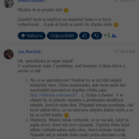
Honza Bittner
:
8.7.2013 9:21
Myslím že se projekt daří
Zaměřil bych se nejdříve na doplnění česka a to bych
vyšperkoval... A pak až bych se pustil do zbytku světa
+1
Nahoru
Odpovědět
Jan Barášek
:
8.7.2013 9:40
Ok, specializace je super nápad!
V současnosti mám 2 problémy, nad kterýmy si lámu hlavu a
nevím co dál:
Na co se specializovat? Osobně by se mi líbil nějaký
technický obor. Třeba matematika, kde bych mohl mít
nejrůznější interaktivní doplňky (třeba jako:
http://vikitron.com/search?…
), fyzika a chemie. V té
chemii by se jednalo zejména o prohledání obsáhlých
tabulek, kterých mám dost. Případně témata navrhujte, rád
bych udělal něco, co na internetu zdejším lidem chybí a co
by se určitě hodilo
Duplicity. Musím nějak vymyslet, co se má stát, když se
najde slovo, které má více významů. Typicky třeba když
někdo vyhledá město nebo obec, která existuje víckrát.
Napadlo mě je seřadit třeba podle počtu obyvatel a dát