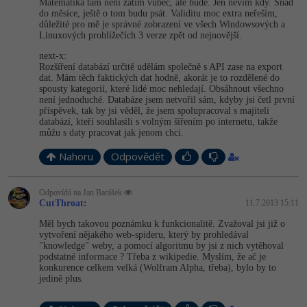
Matematika tam není zatím vůbec, ale bude. Jen nevím kdy. Snad
do měsíce, ještě o tom budu psát. Validitu moc extra neřeším,
důležité pro mě je správné zobrazení ve všech Windowsových a
Linuxových prohlížečích 3 verze zpět od nejnovější.
next-x:
Rozšíření databází určitě udělám společně s API zase na export
dat. Mám těch faktických dat hodně, akorát je to rozdělené do
spousty kategorií, které lidé moc nehledají. Obsáhnout všechno
není jednoduché. Databáze jsem netvořil sám, kdyby jsi četl první
příspěvek, tak by jsi věděl, že jsem spolupracoval s majiteli
databází, kteří souhlasili s volným šířením po internetu, takže
můžu s daty pracovat jak jenom chci.
Nahoru
Odpovědět
Odpovídá na Jan Barášek
CutThroat
:
11.7.2013 15:11
Měl bych takovou poznámku k funkcionalitě. Zvažoval jsi již o
vytvoření nějakého web-spideru, který by prohledával
"knowledge" weby, a pomocí algoritmu by jsi z nich vytěhoval
podstatné informace ? Třeba z wikipedie. Myslím, že ač je
konkurence celkem velká (Wolfram Alpha, třeba), bylo by to
jedině plus.