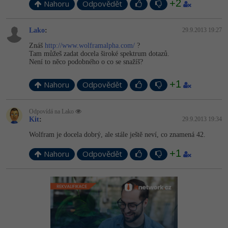
+2
Nahoru
Odpovědět
Lako
:
29.9.2013 19:27
Znáš
http://www.wolframalpha.com/
?
Tam můžeš zadat docela široké spektrum dotazů.
Není to něco podobného o co se snažíš?
+1
Nahoru
Odpovědět
Odpovídá na Lako
Kit
:
29.9.2013 19:34
Wolfram je docela dobrý, ale stále ještě neví, co znamená 42.
+1
Nahoru
Odpovědět