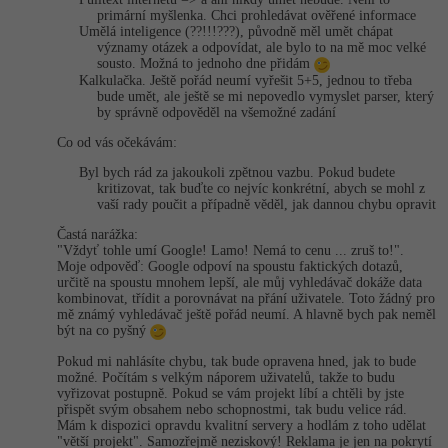
primární myšlenka. Chci prohledávat ověřené informace
Umělá inteligence (??!!!???), původně měl umět chápat
Windows
Fórum
významy otázek a odpovídat, ale bylo to na mě moc velké
sousto. Možná to jednoho dne přidám
Kalkulačka. Ještě pořád neumí vyřešit 5+5, jednou to třeba
Linux
bude umět, ale ještě se mi nepovedlo vymyslet parser, který
by správně odpověděl na všemožné zadání
Sítě
Co od vás očekávám:
Byl bych rád za jakoukoli zpětnou vazbu. Pokud budete
Kybernetická bezpečnost
kritizovat, tak buďte co nejvíc konkrétní, abych se mohl z
vaší rady poučit a případně věděl, jak dannou chybu opravit
Elektronický podpis
Častá narážka:
"Vždyť tohle umí Google! Lamo! Nemá to cenu ... zruš to!".
Moje odpověď: Google odpoví na spoustu faktických dotazů,
Fórum
určitě na spoustu mnohem lepší, ale můj vyhledávač dokáže data
kombinovat, třídit a porovnávat na přání uživatele. Toto žádný pro
mě známý vyhledávač ještě pořád neumí. A hlavně bych pak neměl
být na co pyšný
Pokud mi nahlásíte chybu, tak bude opravena hned, jak to bude
možné. Počítám s velkým náporem uživatelů, takže to budu
vyřizovat postupně. Pokud se vám projekt líbí a chtěli by jste
přispět svým obsahem nebo schopnostmi, tak budu velice rád.
Mám k dispozici opravdu kvalitní servery a hodlám z toho udělat
"větší projekt". Samozřejmě neziskový! Reklama je jen na pokrytí