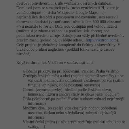
ověřovat pravdivost, ...), ale vychází z ověřených databází.
Domluvil jsem se s majiteli práv (nebo využívám API, které je
-41%
Copywriter
Algoritmy
volně dostupné => třeba Wikipedie, Google Maps, ...)
nejrůznějších databází a postupným indexováním jsem sestavil
obrovskou databázi (v současnosti něco kolem 500 000 záznamů
-10%
WordPress specialista
Umělá inteligence (AI)
=> a neustále to roste). Data jsou dostupná pod volnou licencí
(můžete si je zdarma stáhnout a používat kde chcete) pod
podmínkou uvedení zdroje. Zdroje jsou vždy přehledně uvedené v
SEO specialista
Pro děti
pravém menu (pokud ne, uvádějte adresu:
http://vikitron.com
).
Celý projekt je přeložený kompletně do češtiny a slovenštiny. V
brzké době přidám angličtinu (překlad tolika textů je časově
Více
náročné).
Když to shrnu, tak VikiTron v současnosti umí:
Fórum
Globální příkazy, na př. porovnání. Příklad: Praha vs Brno
Zeměpis českých měst a obcí (najde i nejmenší vesničky) + se
vás snaží lokalizovat a odhadnout vzdálenost od vás (zatím
Kurzy e-commerce
funguje jen někdy, bude postupně opraveno)
Chemii (zejména prvky), hledání podle českého názvu,
Testování softwaru
latinského názvu a značky (tady to občas ještě "buguje")
Kurzy designu
Čísla (všeobecně po zadání číselné hodnoty zobrazí nejrůznější
informace)
-80%
Datová analýza
HTML/CSS
Množiny čísel, po zadání více číselných hodnot (oddělené
Příběhy absolventů
mezerou, čárkou nebo středníkem) zobrazí nejrůznější
informace
-80%
Digitální gramotnost
Blog
Photoshop
Vlastní česká jména (u některých rozšiřuje znalosti tabulkou se
svátky, ...)