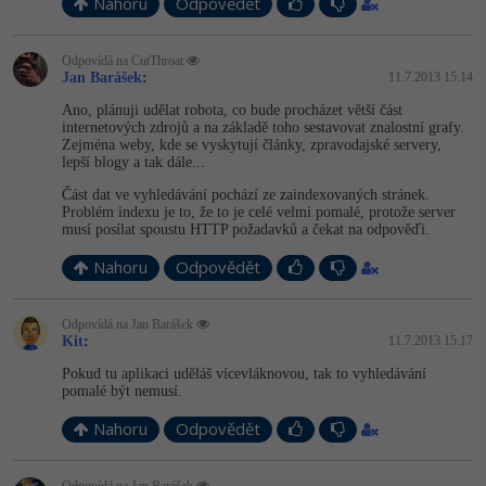
Nahoru
Odpovědět
Odpovídá na CutThroat
Jan Barášek
:
11.7.2013 15:14
Ano, plánuji udělat robota, co bude procházet větší část
internetových zdrojů a na základě toho sestavovat znalostní grafy.
Zejména weby, kde se vyskytují články, zpravodajské servery,
lepší blogy a tak dále...
Část dat ve vyhledávání pochází ze zaindexovaných stránek.
Problém indexu je to, že to je celé velmi pomalé, protože server
musí posílat spoustu HTTP požadavků a čekat na odpověďi.
Nahoru
Odpovědět
Odpovídá na Jan Barášek
Kit
:
11.7.2013 15:17
Pokud tu aplikaci uděláš vícevláknovou, tak to vyhledávání
pomalé být nemusí.
Nahoru
Odpovědět