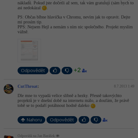
nákladů. Pokud jste dočetli až sem, tak vám gratuluji (sám bych to
asi nedokázal
.
PS: Občas blbne hlavička v Chromu, nevím jak to opravit. Dejte
mi prosím tip.
PPS: Nejsem Hejl a nemám s ním nic společného. Projekt myslím
vážně.
+2
Odpovědět
CutThroat
:
8.7.2013 1:49
Dle mne to vypadá velice slibně a hezky. Přesně takovýchto
projektů je v dnešní době na internetu málo, a doufám, že právě
tobě se to podaří potáhnout hodně daleko
Nahoru
Odpovědět
Odpovídá na Jan Barášek