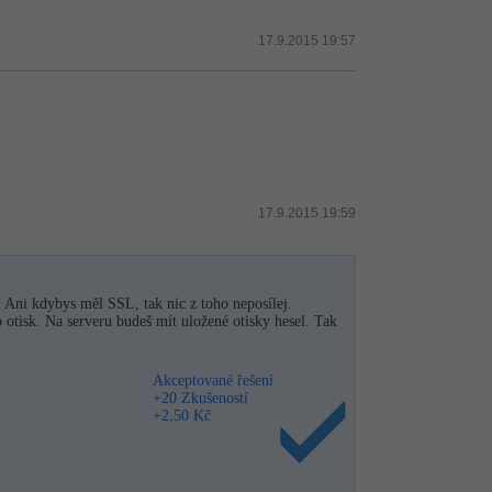
17.9.2015 19:57
17.9.2015 19:59
. Ani kdybys měl SSL, tak nic z toho neposílej.
o otisk. Na serveru budeš mít uložené otisky hesel. Tak
Akceptované řešení
+20 Zkušeností
+2,50 Kč