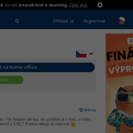
MA
na náš
interaktivní e-learning
.
Zjisti více:
Přihlásit se
Registrovat
t na home-office.
 více...
Aktivity
o. Vse funguje jak ma, ale problem je v tom, ze kdyz
l otevrit z URL? Predem dekuji za odpoved