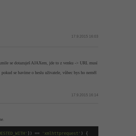
17.9.2015 16:03
. Jakmile se dotazuješ AJAXem, jde to z venku -> URL musí
pokud se bavíme o heslu uživatele, vůbec bys ho neměl
17.9.2015 16:14
ne.
UESTED_WITH'
]) == 
'xmlhttprequest'
) {
