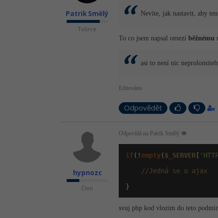
Patrik Smělý
Nevite, jak nastavit, aby te
Tvůrce
To co jsem napsal omezí
běžnému
u
asi to není nic neprolomitel
Editováno
Odpovědět
Odpovídá na Patrik Smělý
if
(!
empty
(
$_SERVER
[
'HTT
//Jedná se o ajax
hypnozc
}
Člen
svuj php kod vlozim do teto podmin