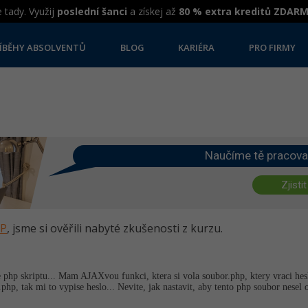
 tady. Využij
poslední šanci
a získej až
80 % extra kreditů ZDAR
ÍBĚHY ABSOLVENTŮ
BLOG
KARIÉRA
PRO FIRMY
Naučíme tě pracova
Zjistit
HP
, jsme si ověřili nabyté zkušenosti z kurzu.
hp skriptu... Mam AJAXvou funkci, ktera si vola soubor.php, ktery vraci hesl
hp, tak mi to vypise heslo... Nevite, jak nastavit, aby tento php soubor nese