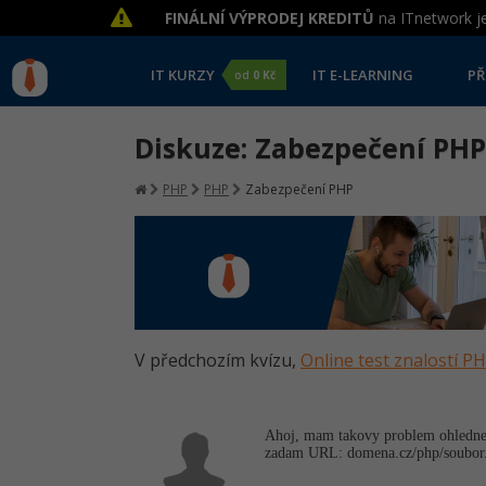
FINÁLNÍ VÝPRODEJ KREDITŮ
na ITnetwork je
IT KURZY
IT E-LEARNING
PŘ
od
0 Kč
Diskuze: Zabezpečení PHP
PHP
PHP
Zabezpečení PHP
V předchozím kvízu,
Online test znalostí P
Ahoj, mam takovy problem ohledne p
zadam URL: domena.cz/php/sou­bor.p