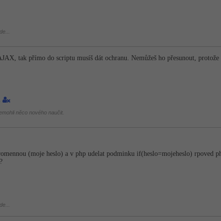
de...
 AJAX, tak přímo do scriptu musíš dát ochranu. Nemůžeš ho přesunout, protož
2
mohli něco nového naučit.
promennou (moje heslo) a v php udelat podminku if(heslo=mojeheslo) rpoved ph
?
de...