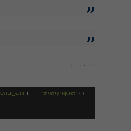
17.9.2015 18:33
UESTED_WITH'
]) == 
'xmlhttprequest'
) {
