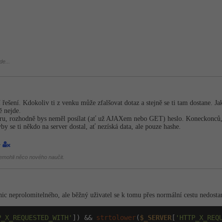
de...
ší řešení. Kdokoliv ti z venku může zfalšovat dotaz a stejně se ti tam dostane
ě nejde.
eru, rozhodně bys neměl posílat (ať už AJAXem nebo GET) heslo. Koneckonců, 
y se ti někdo na server dostal, ať nezíská data, ale pouze hashe.
4
mohli něco nového naučit.
 nic neprolomitelného, ale běžný uživatel se k tomu přes normální cestu nedosta
P_X_REQUESTED_WITH'
]) && 
strtolower
(
$_SERVER
[
'HTTP_X_REQ