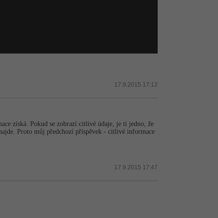
17.9.2015 17:12
íská. Pokud se zobrazí citlivé údaje, je ti jedno, že
 najde. Proto můj předchozí příspěvek - citlivé informace
17.9.2015 17:47