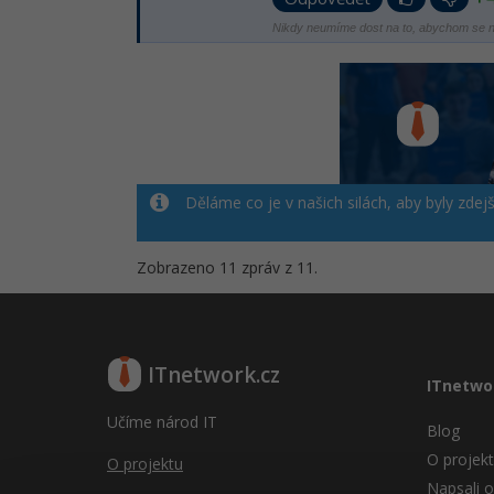
Nikdy neumíme dost na to, abychom se n
Děláme co je v našich silách, aby byly zdej
Zobrazeno 11 zpráv z 11.
ITnetwork.cz
ITnetwo
Učíme národ IT
Blog
O projek
O projektu
Napsali o