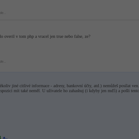
de...
o overil v tom php a vracel jen true nebo false, ze?
de...
koliv jiné citlivé informace - adresy, bankovní účty, atd.) nemůžeš posílat ven
ispozici mít také neměl. U uživatele ho zahashuj (i kdyby jen md5) a pošli tent
4