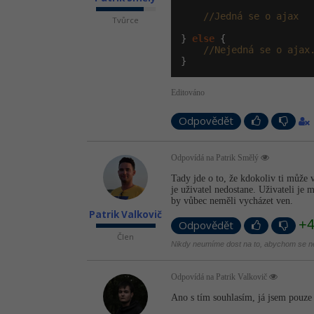
//Jedná se o ajax
Tvůrce
} 
else
 {

//Nejedná se o ajax
}
Editováno
Odpovědět
Odpovídá na Patrik Smělý
Tady jde o to, že kdokoliv ti může
je uživatel nedostane. Uživateli je 
by vůbec neměli vycházet ven.
Patrik Valkovič
+
Odpovědět
Člen
Nikdy neumíme dost na to, abychom se ne
Odpovídá na Patrik Valkovič
Ano s tím souhlasím, já jsem pouze