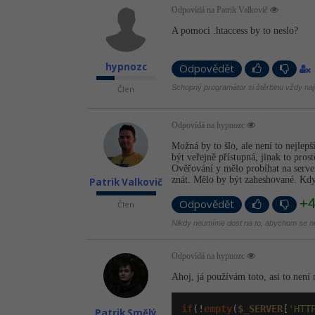
Odpovídá na Patrik Valkovič
A pomoci .htaccess by to neslo?
hypnozc
Odpovědět
Schopný programátor si štěrbinu vždy naj
Člen
Odpovídá na hypnozc
Možná by to šlo, ale není to nejlep
být veřejně přístupná, jinak to prost
Ověřování y mělo probíhat na serv
znát. Mělo by být zaheshované. Kdyb
Patrik Valkovič
+
Člen
Odpovědět
Nikdy neumíme dost na to, abychom se ne
Odpovídá na hypnozc
Ahoj, já používám toto, asi to není
if
(!
empty
(
$_SERVER
[
'HTT
Patrik Smělý