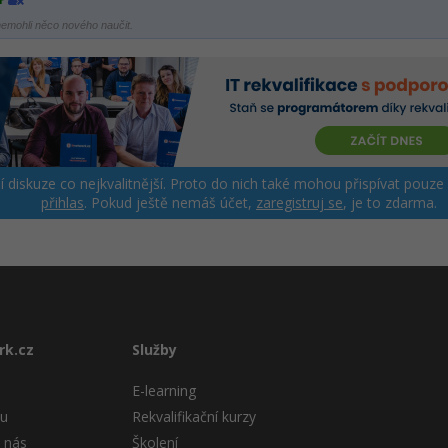
emohli něco nového naučit.
ší diskuze co nejkvalitnější. Proto do nich také mohou přispívat pouze
přihlas
. Pokud ještě nemáš účet,
zaregistruj se
, je to zdarma.
rk.cz
Služby
E-learning
tu
Rekvalifikační kurzy
 nás
Školení