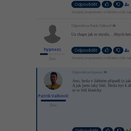
Odpovědět
Schopný programátor si štěrbinu vždy naj
Odpovídá na Patrik Valkovič
Uz chapu jak to myslis... Abych hesl
hypnozc
Odpovědět
Schopný programátor si štěrbinu vždy naj
Člen
Odpovídá na hypnozc
Ano, hesla v žádném případě (a jaké
A jak jsem taky řekl. Hesla bys k d
se to řeší klasicky.
Patrik Valkovič
Člen
+
Odpovědět