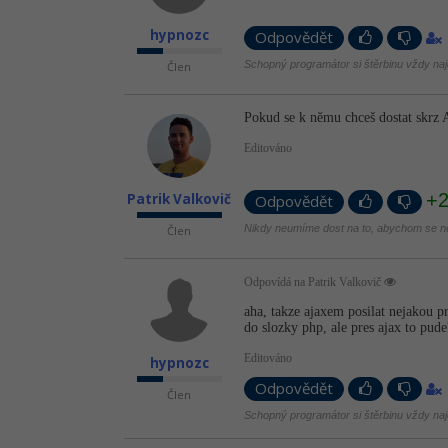
hypnozc
Odpovědět
Schopný programátor si štěrbinu vždy naj
Člen
Pokud se k němu chceš dostat skrz
Editováno
+
Patrik Valkovič
Odpovědět
Nikdy neumíme dost na to, abychom se ne
Člen
Odpovídá na Patrik Valkovič
aha, takze ajaxem posilat nejakou 
do slozky php, ale pres ajax to pude
Editováno
hypnozc
Odpovědět
Člen
Schopný programátor si štěrbinu vždy naj