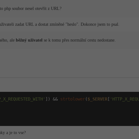
nto php soubor nesel otevřít z URL?
živateli zadat URL a dostat zmíněné "heslo". Dokonce jsem to psal.
ného, ale
běžný uživatel
se k tomu přes normální cestu nedostane.
P_X_REQUESTED_WITH'
]) && 
strtolower
(
$_SERVER
[
'HTTP_X_REQ
ky a je to vse?