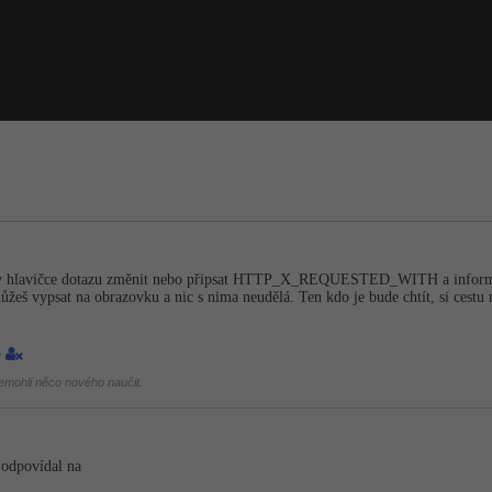
.
 v hlavičce dotazu změnit nebo připsat HTTP_X_REQUES­TED_WITH a informace z
můžeš vypsat na obrazovku a nic s nima neudělá. Ten kdo je bude chtít, si cestu
4
mohli něco nového naučit.
 odpovídal na