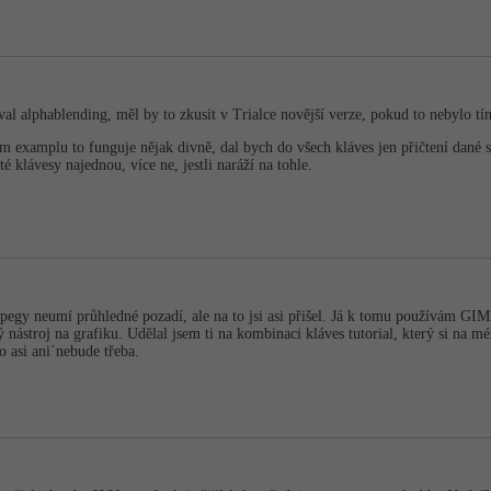
val alphablending, měl by to zkusit v Trialce novější verze, pokud to nebylo 
 examplu to funguje nějak divně, dal bych do všech kláves jen přičtení dané so
 klávesy najednou, více ne, jestli naráží na tohle.
Jpegy neumí průhledné pozadí, ale na to jsi asi přišel. Já k tomu používám GI
ý nástroj na grafiku. Udělal jsem ti na kombinaci kláves tutorial, který si na m
to asi ani´nebude třeba.