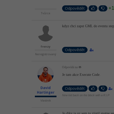
+
Odpovědět
Tvůrce
kdyz chci zapst GML do eventu step
frenzy
Odpovědět
Neregistrovaný
Odpovídá na
Je tam akce Execute Code.
David
Odpovědět
Hartinger
New kid back on the block with a R.I.P
Vlastník
Jo diky ja uz sem to zjistil spatne s