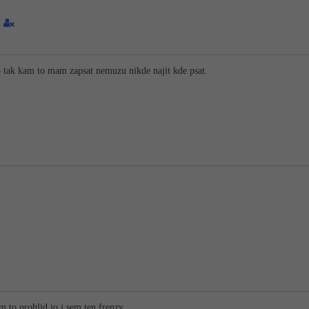
1
 tak kam to mam zapsat nemuzu nikde najit kde psat.
em to prohlid jo j sem ten frenzy