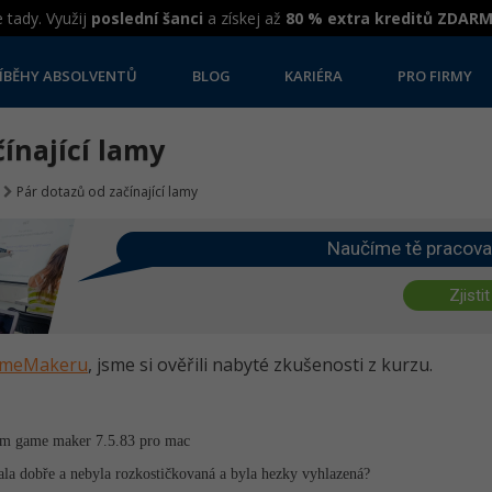
 tady. Využij
poslední šanci
a získej až
80 % extra kreditů ZDAR
ÍBĚHY ABSOLVENTŮ
BLOG
KARIÉRA
PRO FIRMY
čínající lamy
Pár dotazů od začínající lamy
Naučíme tě pracova
Zjistit
GameMakeru
, jsme si ověřili nabyté zkušenosti z kurzu.
am game maker 7.5.83 pro mac
ala dobře a nebyla rozkostičkovaná a byla hezky vyhlazená?