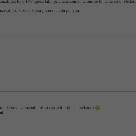
oužití jak toho H/V speed tak i přičítání souřadnic ono se to nemá rádo. Nedošl
oužívat pro každou šipku jinou metodu pohybu.
o pixelu vlevo nahoře tuším nastavit průhlednou barvu
nd