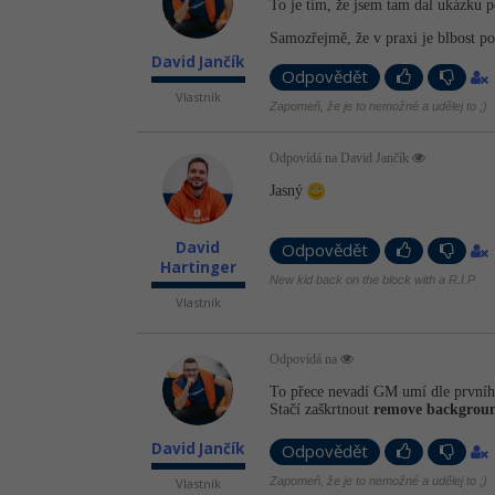
To je tím, že jsem tam dal ukázku p
Samozřejmě, že v praxi je blbost p
David Jančík
Odpovědět
Vlastník
Zapomeň, že je to nemožné a udělej to ;)
Odpovídá na David Jančík
Jasný
David
Odpovědět
Hartinger
New kid back on the block with a R.I.P
Vlastník
Odpovídá na
To přece nevadí GM umí dle prvníh
Stačí zaškrtnout
remove backgrou
David Jančík
Odpovědět
Zapomeň, že je to nemožné a udělej to ;)
Vlastník