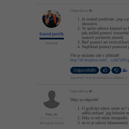
Odpovídá na
Já osobně používám
.png
a p
okousává.
Ve sprite editoru klepneš na 
pak můžeš pomocí vestavěn
David Jančík
nastavit počáteční snímek.
Buď pomocí set vertical/hor
Vlastník
Například pomocí pomocné pro
Vše je ukázáno zde v příkladě:
http://dl.dropbox.com/…ca9e7d59
Odpovědět
Zapomeň, že je to nemožné a udělej to ;)
Odpovídá na
Díky za odpověď
O grafický editor nejde ne? 
udělá otrhané. jpg bohužel
Petr_dr
Díky to mě nějak nenapadlo
no to je takový šalamounský 
Neregistrovaný