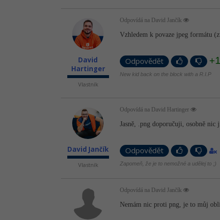
Odpovídá na David Jančík
Vzhledem k povaze jpeg formátu (zt
+
David
Odpovědět
Hartinger
New kid back on the block with a R.I.P
Vlastník
Odpovídá na David Hartinger
Jasně, .png doporučuji, osobně nic j
David Jančík
Odpovědět
Zapomeň, že je to nemožné a udělej to ;)
Vlastník
Odpovídá na David Jančík
Nemám nic proti png, je to můj oblí