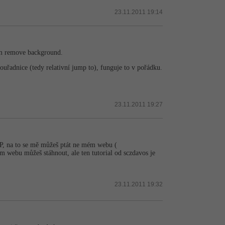
23.11.2011 19:14
tím remove background.
uřadnice (tedy relativní jump to), funguje to v pořádku.
23.11.2011 19:27
MP, na to se mě můžeš ptát ne mém webu (
ém webu můžeš stáhnout, ale ten tutorial od sczdavos je
23.11.2011 19:32