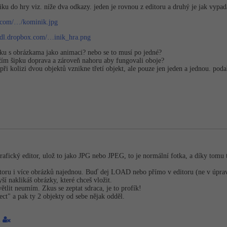
fiku do hry viz. níže dva odkazy. jeden je rovnou z editoru a druhý je jak vypad
x.com/…/kominik.jpg
//dl.dropbox.com/…inik_hra.png
žku s obrázkama jako animaci? nebo se to musí po jedné?
ržím šipku doprava a zároveň nahoru aby fungovali oboje?
při kolizi dvou objektů vznikne třetí objekt, ale pouze jen jeden a jednou. podař
afický editor, ulož to jako JPG nebo JPEG, to je normální fotka, a díky tomu 
itoru i více obrázků najednou. Buď dej LOAD nebo přímo v editoru (ne v úpravě
ší naklikáš obrázky, které chceš vložit.
tlit neumím. Zkus se zeptat sdraca, je to profík!
ject" a pak ty 2 objekty od sebe nějak odděl.
1