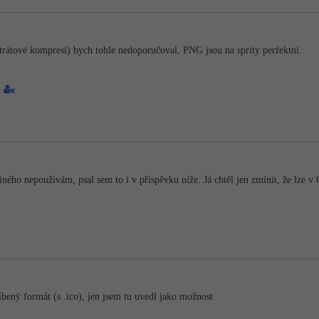
rátové kompresi) bych tohle nedoporučoval, PNG jsou na sprity perfektní.
1
iného nepoužívám, psal sem to i v příspěvku níže. Já chtěl jen zmínit, že lze v
bený formát (s .ico), jen jsem tu uvedl jako možnost