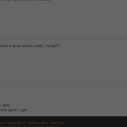
 treba u spritu zmenit width a height??
> edit).
orm sprite v gml
horizontální škálování spritu