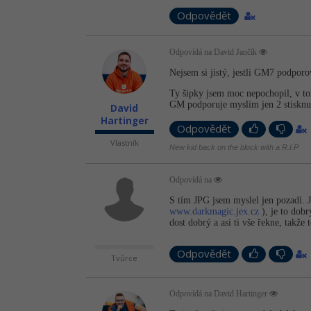
Odpovědět
Odpovídá na David Jančík
Nejsem si jistý, jestli GM7 podporo
Ty šipky jsem moc nepochopil, v tom
GM podporuje myslím jen 2 stisknuté
David
Hartinger
Odpovědět
Vlastník
New kid back on the block with a R.I.P
Odpovídá na
S tím JPG jsem myslel jen pozadí. 
www.darkmagic.jex.cz
), je to dobr
dost dobrý a asi ti vše řekne, takže 
Odpovědět
Tvůrce
Odpovídá na David Hartinger