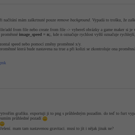
ři načítání mám zaškrtnuté pouze
remove background
. Vypadá to trošku, že zaš
file/add from file nebo create from file -> vybereš obrázky a game maker si je 
é proměnné
image_speed = n;
, kde n označuje rychlost vyšší označuje rychlejší
izontal speed nebo pomocí změny proměnné x/y.
měnné která bude nastavena na true a při kolizi se zkontroluje ona proměnná, v
.gmk
vytvořím grafiku. exportuji ji to png s průhledným pozadím. do teď to furt vy
 neumím průhledné pozadí
řešení. mam tam nastavenou gravitaci. musí to jít i nějak jinak ne?