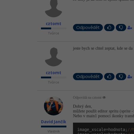
cztomt
Odpovědět
Tvůrce
jeste bych se chtel zeptat, kde se da
cztomt
Odpovědět
Tvůrce
Odpovídá na cztomt
Dobrý den,
můžete použít editor spritu (sprite -
Nebo v main1 pomocí ikonky transf
David Jančík
image_xscale=hodnota;
//
Vlastník