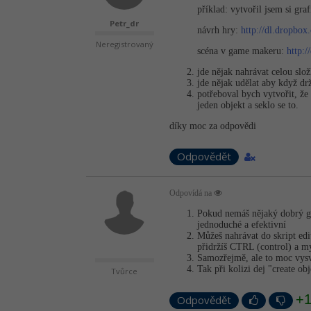
příklad: vytvořil jsem si gra
Petr_dr
návrh hry:
http://dl.dropbo
Neregistrovaný
scéna v game makeru:
http:
jde nějak nahrávat celou slo
jde nějak udělat aby když d
potřeboval bych vytvořit, že 
jeden objekt a seklo se to.
díky moc za odpovědi
Odpovědět
Odpovídá na
Pokud nemáš nějaký dobrý gr
jednoduché a efektivní
Můžeš nahrávat do skript ed
přidržíš CTRL (control) a my
Samozřejmě, ale to moc vysvě
Tak při kolizi dej "create ob
Tvůrce
+
Odpovědět