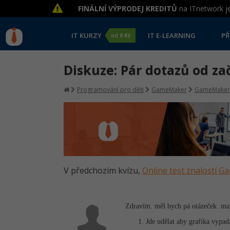
FINÁLNÍ VÝPRODEJ KREDITŮ
na ITnetwork je
IT KURZY
IT E-LEARNING
PŘ
od
0 Kč
Diskuze: Pár dotazů od za
Programování pro děti
GameMaker
GameMaker
V předchozím kvízu,
Online test znalostí 
Zdravím. měl bych pá otázeček. m
Jde udělat aby grafika vypad