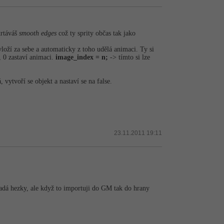
krtáváš
smooth edges
což ty sprity občas tak jako
vloží za sebe a automaticky z toho udělá animaci. Ty si
, 0 zastaví animaci.
image_index = n;
-> tímto si lze
ytvoří se objekt a nastaví se na false.
23.11.2011 19:11
padá hezky, ale když to importuji do GM tak do hrany