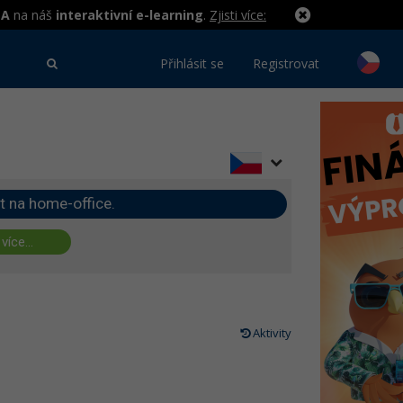
MA
na náš
interaktivní e-learning
.
Zjisti více:
Přihlásit se
Registrovat
t na home-office.
 více...
Aktivity