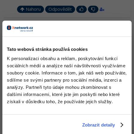
Nahoru
Odpovědět
Windows
Fórum
Odpovídá na Loter
Linux
Lukáš Hornych
:
26.5.2015 17:38
Dej sem tvůj kód (jak to tam máš napsané).
Sítě
Tato webová stránka používá cookies
Nahoru
Odpovědět
Kybernetická bezpečnost
K personalizaci obsahu a reklam, poskytování funkcí
sociálních médií a analýze naší návštěvnosti využíváme
Elektronický podpis
Loter
:
26.5.2015 17:46
soubory cookie. Informace o tom, jak náš web používáte,
Zatiaľ nikaj
sdílíme se svými partnery pro sociální média, inzerci a
Fórum
analýzy. Partneři tyto údaje mohou zkombinovat s
Nahoru
Odpovědět
dalšími informacemi, které jste jim poskytli nebo které
získali v důsledku toho, že používáte jejich služby.
rosina.jakub
:
26.5.2015 17:54
kód ktorý tam máš napísaný je napísaný zle. daj ho sem a
poradíme ti
Zobrazit detaily
Editováno