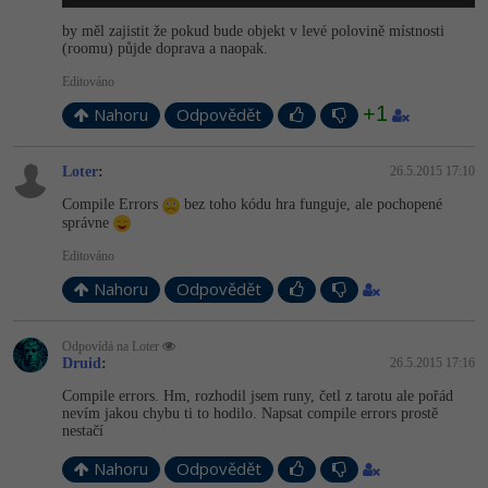
by měl zajistit že pokud bude objekt v levé polovině místnosti
-41%
Copywriter
Algoritmy
(roomu) půjde doprava a naopak.
Editováno
-10%
WordPress specialista
Umělá inteligence (AI)
+1
Nahoru
Odpovědět
SEO specialista
Pro děti
Loter
:
26.5.2015 17:10
Více
Compile Errors
bez toho kódu hra funguje, ale pochopené
správne
Fórum
Editováno
Nahoru
Odpovědět
Kurzy e-commerce
Odpovídá na Loter
Testování softwaru
Druid
:
26.5.2015 17:16
Kurzy designu
Compile errors. Hm, rozhodil jsem runy, četl z tarotu ale pořád
-80%
Datová analýza
HTML/CSS
nevím jakou chybu ti to hodilo. Napsat compile errors prostě
Příběhy absolventů
nestačí
-80%
Digitální gramotnost
Blog
Photoshop
Nahoru
Odpovědět