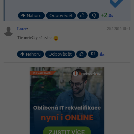
+2
Nahoru
Odpovědět
Loter
:
26.5.2015 18:41
Tie mriežky sú svine
Nahoru
Odpovědět