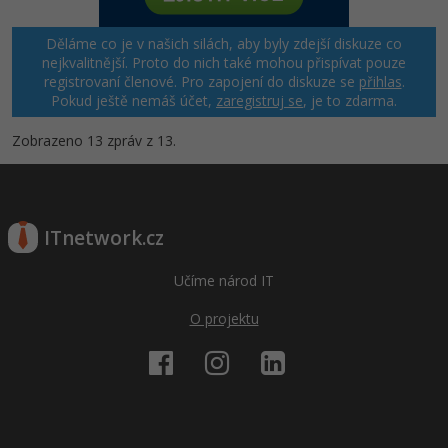
Děláme co je v našich silách, aby byly zdejší diskuze co
nejkvalitnější. Proto do nich také mohou přispívat pouze
registrovaní členové. Pro zapojení do diskuze se
přihlas
.
Pokud ještě nemáš účet,
zaregistruj se
, je to zdarma.
Zobrazeno 13 zpráv z 13.
ITnetwork.cz
Učíme národ IT
O projektu