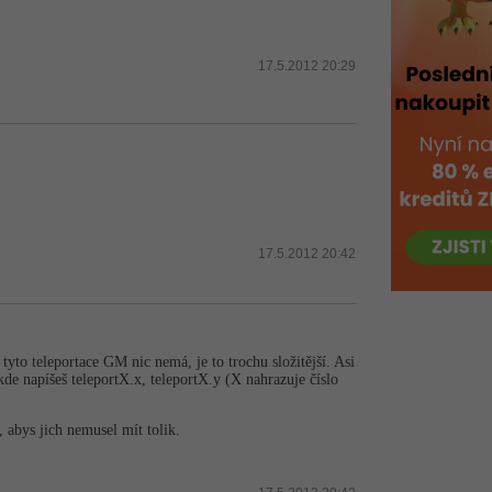
17.5.2012 20:29
17.5.2012 20:42
yto teleportace GM nic nemá, je to trochu složitější. Asi
kde napíšeš teleportX.x, teleportX.y (X nahrazuje číslo
, abys jich nemusel mít tolik.