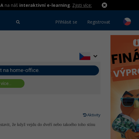
MA
na náš
interaktivní e-learning
.
Zjisti více:
Přihlásit se
Registrovat
t na home-office.
 více...
Aktivity
tavit, že když vejdu do dveří nebo takoého toho stínu