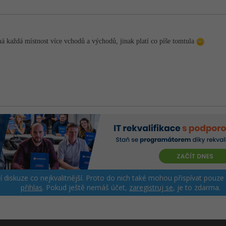
 každá místnost více vchodů a východů, jinak platí co píše tomtula
ší diskuze co nejkvalitnější. Proto do nich také mohou přispívat pouze
přihlas
. Pokud ještě nemáš účet,
zaregistruj se
, je to zdarma.