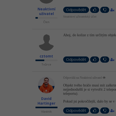
Neaktivní
Odpovědět
uživatel
Neaktivní uživatelský účet
Člen
Ahoj, do kolize z tím určitým obje
cztomt
Odpovědět
Tvůrce
Odpovídá na Neaktivní uživatel
Objekt tvého hráče musí mít zaškrtn
nejjednodušší je si vytvořit 2 telep
teleportu).
David
Pokud jsi pokročilejší, dalo by se v
Hartinger
Odpovědět
Vlastník