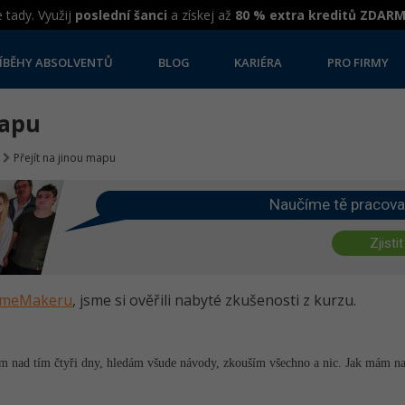
 tady. Využij
poslední šanci
a získej až
80 % extra kreditů ZDAR
ÍBĚHY ABSOLVENTŮ
BLOG
KARIÉRA
PRO FIRMY
mapu
Přejít na jinou mapu
Naučíme tě pracova
Zjistit
GameMakeru
, jsme si ověřili nabyté zkušenosti z kurzu.
m nad tím čtyři dny, hledám všude návody, zkouším všechno a nic. Jak mám nas