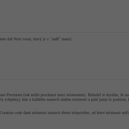
ktem dáš Next room, který je v "sadě" main1.
uto Persistent (tak může procházet mezi místnostmi). Bohužel si myslím, že na t
orty (objekty), kde u každého nastavíš změnu místnosti a poté jump to position, 
 Creation code dané místnosti nastavit těmto teleportům, od které místnosti míří