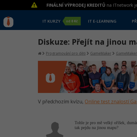
FINÁLNÍ VÝPRODEJ KREDITŮ
na ITnetwork je
IT KURZY
IT E-LEARNING
PŘ
od
0 Kč
Diskuze: Přejít na jinou 
Programování pro děti
GameMaker
GameMaker
V předchozím kvízu,
Online test znalostí 
Tohle je pro mě velký oříšek, dumá
tak pejdu na jinou mapu?