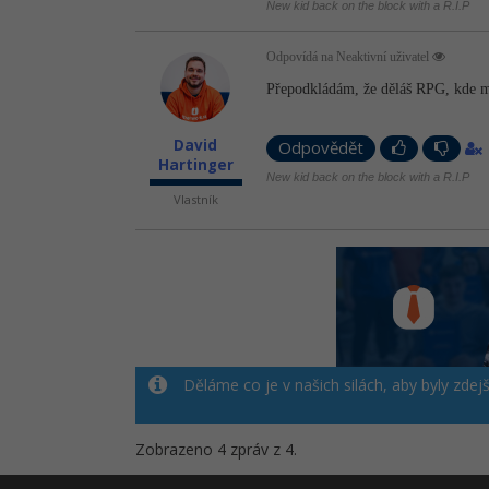
New kid back on the block with a R.I.P
Odpovídá na Neaktivní uživatel
Přepodkládám, že děláš RPG, kde má
David
Odpovědět
Hartinger
New kid back on the block with a R.I.P
Vlastník
Děláme co je v našich silách, aby byly zdej
Zobrazeno 4 zpráv z 4.