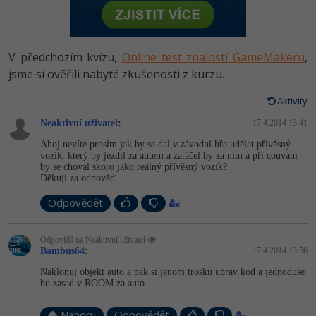
-80%
Vývojář mobilních aplikací
Python
HTML5, CSS3, Bootstrap, SEO
PHP
-80%
Specialista na AI a bigdata
JavaScript
V předchozím kvízu,
Online test znalostí GameMakeru
,
SQL a databáze
JavaScript
-80%
jsme si ověřili nabyté zkušenosti z kurzu.
C# Game developer
PHP
Testování a verzování
Python
Aktivity
-80%
Webdesigner
C++
Neaktivní uživatel
:
17.4.2014 13:41
UML a návrhové vzory
HTML / CSS
-80%
Tester
Swift
Ahoj nevíte prosím jak by se dal v závodní hře udělat přívěsný
vozík, který by jezdil za autem a zatáčel by za ním a při couvání
React
UML a návrhové vzory
by se choval skoro jako reálný přívěsný vozík?
-80%
Systémový administrátor
Kotlin
Děkuji za odpověď
Spring
MySQL/MariaDB
Odpovědět
-80%
Grafik / UX/UI návrhář
C
ASP.NET MVC
MS-SQL
Odpovídá na Neaktivní uživatel
3D grafik
VB.NET
Bambus64
:
17.4.2014 13:56
Django
SQLite
Naklonuj objekt auto a pak si jenom trošku uprav kod a jednoduše
Projektový manažer
SQL
ho zasad v ROOM za auto.
Best practices
-80%
Databázový analytik
Návrh SW
Nahoru
Odpovědět