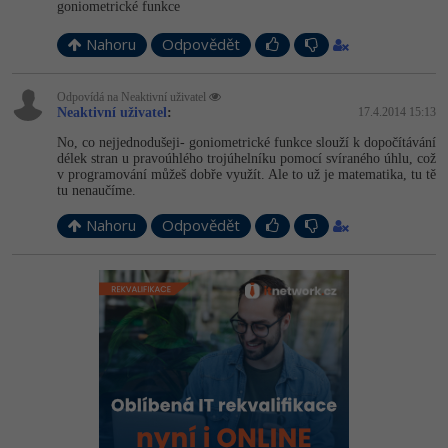
goniometrické funkce
Nahoru
Odpovědět
Odpovídá na Neaktivní uživatel
Neaktivní uživatel
:
17.4.2014 15:13
No, co nejjednodušeji- goniometrické funkce slouží k dopočítávání
délek stran u pravoúhlého trojúhelníku pomocí svíraného úhlu, což
v programování můžeš dobře využít. Ale to už je matematika, tu tě
tu nenaučíme.
Nahoru
Odpovědět