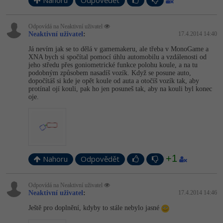
Nahoru
Odpovědět
-30%
Kariéra
-80%
Marketing
Adobe Illustrator
Pro firmy
Odpovídá na Neaktivní uživatel
-30%
WordPress
Adobe Lightroom
Neaktivní uživatel
:
17.4.2014 14:40
Já nevím jak se to dělá v gamemakeru, ale třeba v MonoGame a
-30%
-15%
SEO
Adobe XD
XNA bych si spočítal pomocí úhlu automobilu a vzdálenosti od
jeho středu přes goniometrické funkce polohu koule, a na tu
podobným způsobem nasadíš vozík. Když se posune auto,
-25%
UX
Adobe InDesign
dopočítáš si kde je opět koule od auta a otočíš vozík tak, aby
protínal ojí kouli, pak ho jen posuneš tak, aby na kouli byl konec
oje.
Business
Adobe After Effects
-25%
-80%
Kryptoměny
Blender
-30%
Copywriting
Inkscape
+1
Nahoru
Odpovědět
-80%
-80%
MS Office
Fotografování
Odpovídá na Neaktivní uživatel
Neaktivní uživatel
:
17.4.2014 14:46
Google Dokumenty
Video
Ještě pro doplnění, kdyby to stále nebylo jasné
Time management
Ostatní