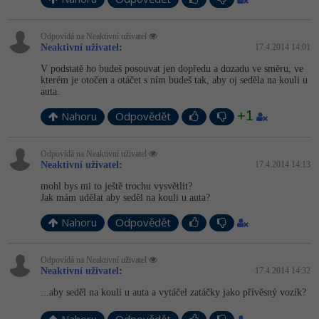
-41%
Copywriter
Algoritmy
Odpovídá na Neaktivní uživatel
Neaktivní uživatel
:
17.4.2014 14:01
-10%
WordPress specialista
Umělá inteligence (AI)
V podstatě ho budeš posouvat jen dopředu a dozadu ve směru, ve
kterém je otočen a otáčet s ním budeš tak, aby oj seděla na kouli u
SEO specialista
auta.
Pro děti
+1
Nahoru
Odpovědět
Více
Odpovídá na Neaktivní uživatel
Fórum
Neaktivní uživatel
:
17.4.2014 14:13
mohl bys mi to ještě trochu vysvětlit?
Jak mám udělat aby seděl na kouli u auta?
Kurzy e-commerce
Nahoru
Odpovědět
Testování softwaru
Kurzy designu
-80%
Odpovídá na Neaktivní uživatel
Datová analýza
HTML/CSS
Příběhy absolventů
Neaktivní uživatel
:
17.4.2014 14:32
...aby seděl na kouli u auta a vytáčel zatáčky jako přívěsný vozík?
-80%
Digitální gramotnost
Blog
Photoshop