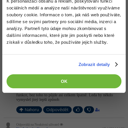
Zdeněk Pavlátka
:
K personalizaci obsahu a reklam, poskytování funkcí
sociálních médií a analýze naší návštěvnosti využíváme
Postup podle
Bambus64
je složitější a nespolehlivý.
soubory cookie. Informace o tom, jak náš web používáte,
Nahoru
Odpovědět
sdílíme se svými partnery pro sociální média, inzerci a
analýzy. Partneři tyto údaje mohou zkombinovat s
Odpovídá na Zdeněk Pavlátka
dalšími informacemi, které jste jim poskytli nebo které
Neaktivní uživatel
:
17.4.2014 14:56
získali v důsledku toho, že používáte jejich služby.
Pro couvání i jízdu dopředu je stále princip stejný, nezáleží na
tom, jestli vozík překryje auto nebo ne
Nahoru
Odpovědět
Zobrazit detaily
Odpovídá na Neaktivní uživatel
OK
Neaktivní uživatel
:
17.4.2014 14:58
No, problém bude v tom, že ještě nevíš, co jsou to goniometrické
funkce, bez toho to půjde asi celkem špatně. Leda by někdo
vymyslel jiný lepší způsob.
Nahoru
Odpovědět
Odpovídá na Neaktivní uživatel