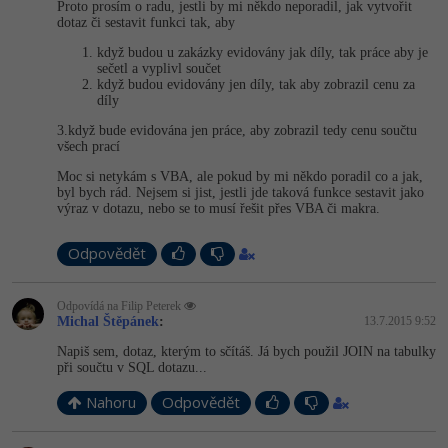
Video
Proto prosím o radu, jestli by mi někdo neporadil, jak vytvořit
dotaz či sestavit funkci tak, aby
-41%
Copywriter
Algoritmy
Time management
Ostatní
když budou u zakázky evidovány jak díly, tak práce aby je
sečetl a vyplivl součet
-10%
WordPress specialista
když budou evidovány jen díly, tak aby zobrazil cenu za
Umělá inteligence (AI)
Windows
Fórum
díly
SEO specialista
3.když bude evidována jen práce, aby zobrazil tedy cenu součtu
Pro děti
Linux
všech prací
Moc si netykám s VBA, ale pokud by mi někdo poradil co a jak,
Více
Sítě
byl bych rád. Nejsem si jist, jestli jde taková funkce sestavit jako
výraz v dotazu, nebo se to musí řešit přes VBA či makra.
Fórum
Kybernetická bezpečnost
Odpovědět
Elektronický podpis
Odpovídá na Filip Peterek
Michal Štěpánek
:
13.7.2015 9:52
Fórum
Napiš sem, dotaz, kterým to sčítáš. Já bych použil JOIN na tabulky
při součtu v SQL dotazu...
Nahoru
Odpovědět