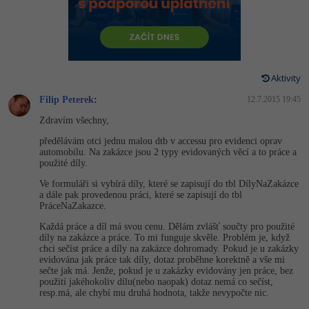
-80%
Vývojář mobilních aplikací
-80%
Python
Digitální gramotnost
Photoshop
HTML5, CSS3, Bootstrap, SEO
PHP
-80%
-30%
Specialista na AI a bigdata
-80%
JavaScript
Marketing
Adobe Illustrator
SQL a databáze
JavaScript
-80%
C# Game developer
-30%
PHP
Aktivity
WordPress
Adobe Lightroom
Testování a verzování
Python
Filip Peterek
:
12.7.2015 19:45
-80%
-30%
Webdesigner
-15%
C++
SEO
Adobe XD
Zdravím všechny,
UML a návrhové vzory
HTML / CSS
-80%
Tester
-25%
Swift
předělávám otci jednu malou dtb v accessu pro evidenci oprav
UX
Adobe InDesign
automobilu. Na zakázce jsou 2 typy evidovaných věcí a to práce a
React
UML a návrhové vzory
použité díly.
-80%
Systémový administrátor
Kotlin
Business
Adobe After Effects
Ve formuláři si vybírá díly, které se zapisují do tbl DílyNaZakázce
Spring
MySQL/MariaDB
a dále pak provedenou práci, které se zapisují do tbl
-80%
-25%
Grafik / UX/UI návrhář
-80%
C
PráceNaZakazce.
Kryptoměny
Blender
ASP.NET MVC
MS-SQL
Každá práce a díl má svou cenu. Dělám zvlášť součty pro použité
-30%
3D grafik
díly na zakázce a práce. To mi funguje skvěle. Problém je, když
VB.NET
Copywriting
Inkscape
chci sečíst práce a díly na zakázce dohromady. Pokud je u zakázky
Django
SQLite
evidována jak práce tak díly, dotaz proběhne korektně a vše mi
-80%
Projektový manažer
-80%
SQL
sečte jak má. Jenže, pokud je u zakázky evidovány jen práce, bez
MS Office
Fotografování
použití jakéhokoliv dílu(nebo naopak) dotaz nemá co sečíst,
Best practices
resp.má, ale chybí mu druhá hodnota, takže nevypočte nic.
-80%
Databázový analytik
Návrh SW
Google Dokumenty