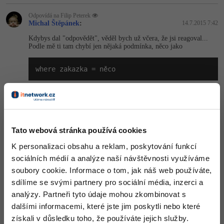
Odpovídá na Filip Peterek
Michal Štěpánek
:
14.7.2015 7:42
Kdybys dal "odpovědět", věděl bych už včera, že jsi reagoval...
Podle mě ti tam chybí jen nějaká podmínka, něco jako
where zakazka = něco
UNION bych tam vůbec nedával, podle mě je to zbytečný.
Děj sem někam strukturu těch tabulek a nějaký příklad toho, co
chceš vytáhnout...
Nahoru
Odpovědět
Tato webová stránka používá cookies
K personalizaci obsahu a reklam, poskytování funkcí
Odpovídá na Michal Štěpánek
sociálních médií a analýze naší návštěvnosti využíváme
Filip Peterek
:
14.7.2015 13:01
soubory cookie. Informace o tom, jak náš web používáte,
http://i60.tinypic.com/2q9vwjn.jpg
sdílíme se svými partnery pro sociální média, inzerci a
takhle vypadají ty tabulky ve spojení se zakázkou. Z každé z
analýzy. Partneři tyto údaje mohou zkombinovat s
tabulek si pomocí dotazu a výrazů umím spočítat cenu za díly a za
úkony na zakázce. Ale jen každou zvlášť. Problém byl v sečtení
dalšími informacemi, které jste jim poskytli nebo které
celkové ceny. Když jsem na zakázce neměl použité díly, nemohl
získali v důsledku toho, že používáte jejich služby.
jsem nic sečíst. Snažil jsem se to řešit i podmínkami, ale pokud