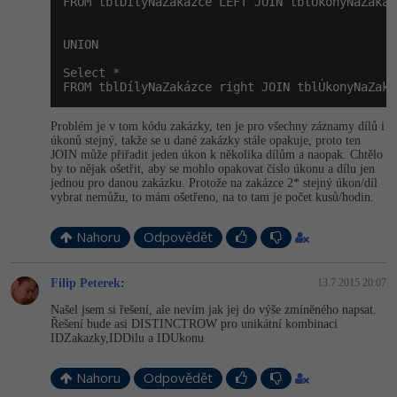
FROM tblDílyNaZakázce LEFT JOIN tblÚkonyNaZakáz
UNION

Select *

FROM tblDílyNaZakázce right JOIN tblÚkonyNaZaká
Problém je v tom kódu zakázky, ten je pro všechny záznamy dílů i
úkonů stejný, takže se u dané zakázky stále opakuje, proto ten
JOIN může přiřadit jeden úkon k několika dílům a naopak. Chtělo
by to nějak ošetřit, aby se mohlo opakovat číslo úkonu a dílu jen
jednou pro danou zakázku. Protože na zakázce 2* stejný úkon/díl
vybrat nemůžu, to mám ošetřeno, na to tam je počet kusů/hodin.
Nahoru
Odpovědět
Filip Peterek
:
13.7.2015 20:07
Našel jsem si řešení, ale nevím jak jej do výše zmíněného napsat.
Řešení bude asi DISTINCTROW pro unikátní kombinaci
IDZakazky,IDDilu a IDUkonu
Nahoru
Odpovědět