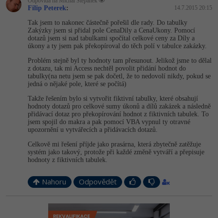
Odpovídá na Michal Štěpánek
Filip Peterek
:
14.7.2015 20:15
Tak jsem to nakonec částečně pořešil dle rady. Do tabulky
Zakýzky jsem si přidal pole CenaDily a CenaUkony. Pomocí
dotazů jsem si nad tabulkami spočítal celkové ceny za Díly a
úkony a ty jsem pak překopíroval do těch polí v tabulce zakázky.
Problém stejně byl ty hodnoty tam přesunout. Jelikož jsme to dělal
z dotazu, tak mi Access nechtěl povolit přidání hodnot do
tabulky(na netu jsem se pak dočetl, že to nedovolí nikdy, pokud se
jedná o nějaké pole, které se počítá)
Takže řešením bylo si vytvořit fiktivní tabulky, které obsahují
hodnoty dotazů pro celkové sumy úkonů a dílů zakázek a následně
přidávací dotaz pro překopírování hodnot z fiktivních tabulek. To
jsem spojil do makra a pak pomocí VBA vypnul ty otravné
upozornění u vytvářecích a přidávacích dotazů.
Celkově mi řešení příjde jako prasárna, která zbytečně zatěžuje
systém jako takový, protože při každé změně vytváří a přepisuje
hodnoty z fiktivních tabulek.
Nahoru
Odpovědět