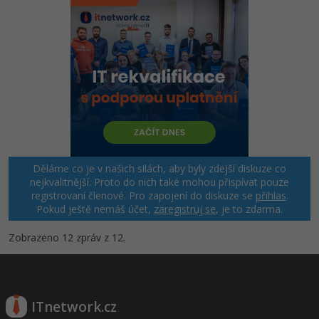
Děláme co je v našich silách, aby byly zdejší diskuze co
nejkvalitnější. Proto do nich také mohou přispívat pouze
registrovaní členové. Pro zapojení do diskuze se
přihlas
.
Pokud ještě nemáš účet,
zaregistruj se
, je to zdarma.
Zobrazeno 12 zpráv z 12.
ITnetwork.cz