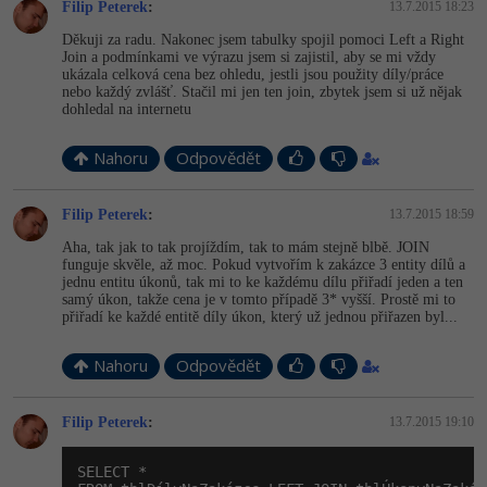
Filip Peterek
:
13.7.2015 18:23
Děkuji za radu. Nakonec jsem tabulky spojil pomoci Left a Right
Join a podmínkami ve výrazu jsem si zajistil, aby se mi vždy
ukázala celková cena bez ohledu, jestli jsou použity díly/práce
nebo každý zvlášť. Stačil mi jen ten join, zbytek jsem si už nějak
dohledal na internetu
Nahoru
Odpovědět
Filip Peterek
:
13.7.2015 18:59
Aha, tak jak to tak projíždím, tak to mám stejně blbě. JOIN
funguje skvěle, až moc. Pokud vytvořím k zakázce 3 entity dílů a
jednu entitu úkonů, tak mi to ke každému dílu přiřadí jeden a ten
samý úkon, takže cena je v tomto případě 3* vyšší. Prostě mi to
přiřadí ke každé entitě díly úkon, který už jednou přiřazen byl...
Nahoru
Odpovědět
Filip Peterek
:
13.7.2015 19:10
SELECT *
