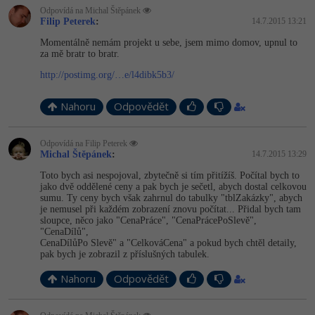
Odpovídá na Michal Štěpánek
Filip Peterek
:
14.7.2015 13:21
Momentálně nemám projekt u sebe, jsem mimo domov, upnul to
za mě bratr to bratr.
http://postimg.org/…e/l4dibk5b3/
Nahoru
Odpovědět
Odpovídá na Filip Peterek
Michal Štěpánek
:
14.7.2015 13:29
Toto bych asi nespojoval, zbytečně si tím přitížíš. Počítal bych to
jako dvě oddělené ceny a pak bych je sečetl, abych dostal celkovou
sumu. Ty ceny bych však zahrnul do tabulky "tblZakázky", abych
je nemusel při každém zobrazení znovu počítat... Přidal bych tam
sloupce, něco jako "CenaPráce", "CenaPrácePoSlevě",
"CenaDílů",
CenaDílůPo Slevě" a "CelkováCena" a pokud bych chtěl detaily,
pak bych je zobrazil z příslušných tabulek.
Nahoru
Odpovědět