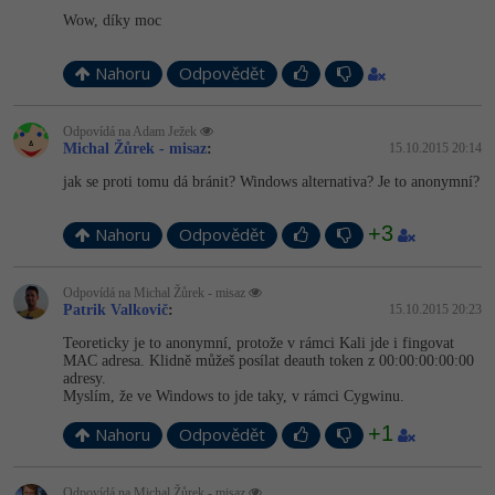
Wow, díky moc
Nahoru
Odpovědět
Odpovídá na Adam Ježek
Michal Žůrek - misaz
:
15.10.2015 20:14
jak se proti tomu dá bránit? Windows alternativa? Je to anonymní?
+3
Nahoru
Odpovědět
Odpovídá na Michal Žůrek - misaz
Patrik Valkovič
:
15.10.2015 20:23
Teoreticky je to anonymní, protože v rámci Kali jde i fingovat
MAC adresa. Klidně můžeš posílat deauth token z 00:00:00:00:00
adresy.
Myslím, že ve Windows to jde taky, v rámci Cygwinu.
+1
Nahoru
Odpovědět
Odpovídá na Michal Žůrek - misaz