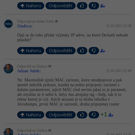
Nahoru
Odpovědět
Odpovídá na Adam Ježek
Ondrca
:
15.10.2015 22:38
Dají se do toho přidat výjimky IP adres, na které DeAuth nebude
působit?
Nahoru
Odpovědět
Odpovídá na Ondrca
Adam Ježek
:
15.10.2015 22:49
Ne. Maximálně zjistit MAC zarizeni, ktere neodpojovat a pak
spustit nekolik prikazu, kazdej na jedno pripojeny zarizeni s
dalsim parametrem, jejich MAC (ted nevim jakej to je parametr,
ale myslim ze b nebo h, kdyz das aireplay-ng --help, tak ti to
rekne kterej je co). Jejich seznam je ta druha tabulka v
Airodumpu, prvni MAC je zarizeni, druha pripojenej router
+1
Nahoru
Odpovědět
Odpovídá na Ondrca