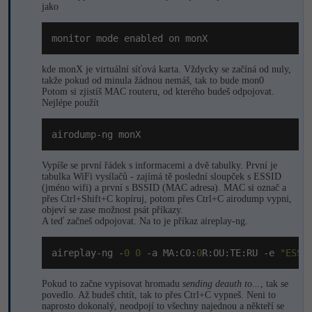
jako
monitor mode enabled on monX
kde monX je virtuální síťová karta. Vždycky se začíná od nuly,
takže pokud od minula žádnou nemáš, tak to bude mon0
Potom si zjistíš MAC routeru, od kterého budeš odpojovat.
Nejlépe použít
airodump-ng monX
Vypíše se první řádek s informacemi a dvě tabulky. První je
tabulka WiFi vysílačů - zajímá tě poslední sloupček s ESSID
(jméno wifi) a první s BSSID (MAC adresa). MAC si označ a
přes Ctrl+Shift+C kopíruj, potom přes Ctrl+C airodump vypni,
objeví se zase možnost psát příkazy.
A teď začneš odpojovat. Na to je příkaz aireplay-ng.
aireplay-ng -
0
0
 -a MA:C0:
0
R:OU:TE:RU -e 
"ESSI
Pokud to začne vypisovat hromadu
sending deauth to...
, tak se
povedlo. Až budeš chtít, tak to přes Ctrl+C vypneš. Neni to
naprosto dokonalý, neodpojí to všechny najednou a někteří se