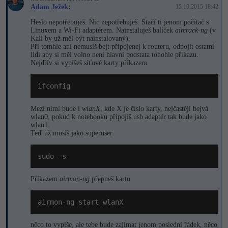
Adam Ježek
:
15.10.2015 18:42
Heslo nepotřebuješ. Nic nepotřebuješ. Stačí ti jenom počítač s
Linuxem a Wi-Fi adaptérem. Nainstaluješ balíček
aircrack-ng
(v
Kali by už měl být nainstalovaný).
Při tomhle ani nemusíš bejt připojenej k routeru, odpojit ostatní
lidi aby si měl volno neni hlavní podstata tohohle příkazu.
Nejdřív si vypíšeš síťové karty příkazem
ifconfig
Mezi nimi bude i
wlanX
, kde X je číslo karty, nejčastěji bejvá
wlan0, pokud k notebooku připojíš usb adaptér tak bude jako
wlan1.
Teď už musíš jako superuser
sudo -s
Příkazem
airmon-ng
přepneš kartu
airmon-ng start wlanX
něco to vypíše, ale tebe bude zajímat jenom poslední řádek, něco