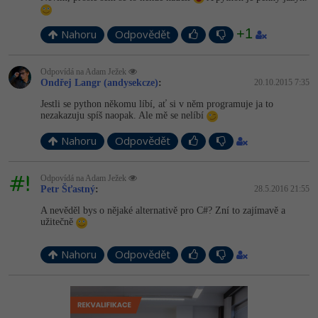
+1
Nahoru
Odpovědět
Odpovídá na Adam Ježek
Ondřej Langr (andysekcze)
:
20.10.2015 7:35
Jestli se python někomu líbí, ať si v něm programuje ja to
nezakazuju spíš naopak. Ale mě se nelíbí
Nahoru
Odpovědět
Odpovídá na Adam Ježek
Petr Šťastný
:
28.5.2016 21:55
A nevěděl bys o nějaké alternativě pro C#? Zní to zajímavě a
užitečně
Nahoru
Odpovědět