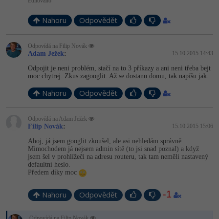
Video
Editováno
-41%
Copywriter
Algoritmy
Nahoru
Time management
Odpovědět
Ostatní
-10%
WordPress specialista
Umělá inteligence (AI)
Windows
Fórum
Odpovídá na Filip Novák
Adam Ježek
:
15.10.2015 14:43
SEO specialista
Pro děti
Linux
Odpojit je neni problém, stačí na to 3 příkazy a ani neni třeba bejt
moc chytrej. Zkus zagooglit. Až se dostanu domu, tak napíšu jak.
Více
Sítě
Nahoru
Odpovědět
Fórum
Kybernetická bezpečnost
Odpovídá na Adam Ježek
Filip Novák
:
15.10.2015 15:06
Elektronický podpis
Ahoj, já jsem googlit zkoušel, ale asi nehledám správně.
Mimochodem já nejsem admin sítě (to jsi snad poznal) a když
jsem šel v prohlížeči na adresu routeru, tak tam neměli nastavený
Fórum
defaultní heslo.
Předem díky moc
-1
Nahoru
Odpovědět
Odpovídá na Filip Novák