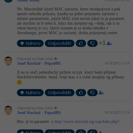
Adam Ježek
:
15.10.2015 22:49
Ne. Maximálně zjistit MAC zarizeni, ktere neodpojovat a pak
spustit nekolik prikazu, kazdej na jedno pripojeny zarizeni s
dalsim parametrem, jejich MAC (ted nevim jakej to je parametr,
ale myslim ze b nebo h, kdyz das aireplay-ng --help, tak ti to
rekne kterej je co). Jejich seznam je ta druha tabulka v
Airodumpu, prvni MAC je zarizeni, druha pripojenej router
+1
Nahoru
Odpovědět
Odpovídá na Adam Ježek
Josef Kuchař - Pepa489
:
16.10.2015 13:19
Jj na to stačí jednoduchý python scrypt, který bude příjmat
blacklist/whi­telist, bssid, tvojí mac a a volat aireplay ng příkazy
Nahoru
Odpovědět
Odpovídá na Adam Ježek
Josef Kuchař - Pepa489
:
16.10.2015 13:24
Btw. je to parametr -c
http://www.aircrack-ng.org/doku.php?…
Nahoru
Odpovědět