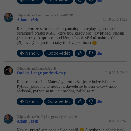
Odpovídá na Josef Kuchař - Pepa489
Adam Ježek
:
16.10.2015 14:28
Říkal jsem že si to už moc nepamatuju, aireplay-ng má asi 6
paramterů brající MAC, které jsou každý pro jiný případ. Napsat
jednoduchý skript není problém, několik věcí už mám takhle
připravených, proto to taky tolik zapomínam
Nahoru
Odpovědět
Odpovídá na Adam Ježek
Ondřej Langr (andysekcze)
:
19.10.2015 23:18
Kde ses to naučil? Materiály jsem našel jen v knize Black Hat
Python, jenže mě to nebaví z důvodů že to není C/C++ nebo
podobně, python se mi učit nechce, nelíbí se mi.
Nahoru
Odpovědět
Odpovídá na Ondřej Langr (andysekcze)
Adam Ježek
:
19.10.2015 23:40
Nevim, prostě sem se to někde naučil
A python je pěkný jazyk.