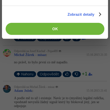
Nahoru
Odpovědět
Zobrazit detaily
Odpovídá na Michal Žůrek - misaz
Josef Kuchař - Pepa489
:
15.10.2015 21:29
Něco podobného jsem měl postavené na raspberry a fungovalo to
OK
v pohodě
A bránit se tomu nedá
Nahoru
Odpovědět
Odpovídá na Josef Kuchař - Pepa489
Michal Žůrek - misaz
:
15.10.2015 21:35
no právě, to bylo první co mě napadlo.
+1
Nahoru
Odpovědět
Odpovídá na Michal Žůrek - misaz
Adam Ježek
:
15.10.2015 21:41
A podle mě to už i existuje. Navíc je to (myslím) legální rušička,
vpodstatě nevysílá žádný signál který by blokoval jiný, jen se
odpojuje.