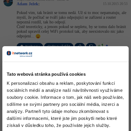
Adam Ježek
:
15.10.2015 20:53
Pokud vim, tak bránit se tomu nedá. Už si to moc nepamatuju, ale
myslí, že počítač se tváří jako odpojující se zařízení a router
nepozná rozdíl, tak ho odpojí.
Čistě teoreticky, a jenom pokud se nepletu, by se tomu dalo bránit
pokud upravíš celej WiFi protokol tak, aby neexistovalo nic jako
odpojení...
+1
Nahoru
Odpovědět
Odpovídá na Patrik Valkovič
Adam Ježek
:
15.10.2015 20:53
Tato webová stránka používá cookies
Změna MAC neni jen v rámci Kali, teoreticky to jde všude.
K personalizaci obsahu a reklam, poskytování funkcí
+2
Nahoru
Odpovědět
sociálních médií a analýze naší návštěvnosti využíváme
soubory cookie. Informace o tom, jak náš web používáte,
Michal Žůrek - misaz
:
15.10.2015 21:21
sdílíme se svými partnery pro sociální média, inzerci a
pak lze, ale na tom principu postavit jednoduchou rušičku Wi-Fi.
analýzy. Partneři tyto údaje mohou zkombinovat s
Prostě nějaké destička s linuxem bude v cyklu pravidelně volat
dalšími informacemi, které jste jim poskytli nebo které
tady toto co odpojí všechny klienty. A když se tomu nedá bránit....
získali v důsledku toho, že používáte jejich služby.