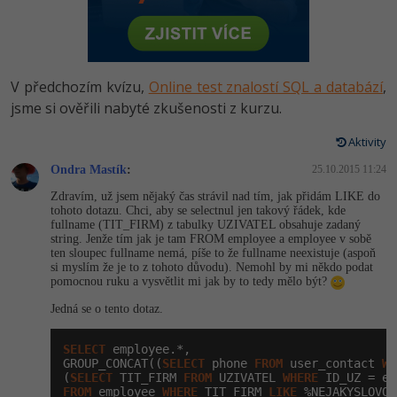
-80%
Vývojář mobilních aplikací
Python
HTML5, CSS3, Bootstrap, SEO
PHP
-80%
Specialista na AI a bigdata
JavaScript
SQL a databáze
JavaScript
V předchozím kvízu,
Online test znalostí SQL a databází
,
-80%
C# Game developer
PHP
jsme si ověřili nabyté zkušenosti z kurzu.
Testování a verzování
Python
-80%
Webdesigner
C++
Aktivity
UML a návrhové vzory
HTML / CSS
Ondra Mastík
:
25.10.2015 11:24
-80%
Tester
Swift
Zdravím, už jsem nějaký čas strávil nad tím, jak přidám LIKE do
React
UML a návrhové vzory
tohoto dotazu. Chci, aby se selectnul jen takový řádek, kde
-80%
Systémový administrátor
Kotlin
fullname (TIT_FIRM) z tabulky UZIVATEL obsahuje zadaný
string. Jenže tím jak je tam FROM employee a employee v sobě
Spring
MySQL/MariaDB
ten sloupec fullname nemá, píše to že fullname neexistuje (aspoň
-80%
Grafik / UX/UI návrhář
C
si myslím že je to z tohoto důvodu). Nemohl by mi někdo podat
ASP.NET MVC
pomocnou ruku a vysvětlit mi jak by to tedy mělo být?
MS-SQL
3D grafik
VB.NET
Jedná se o tento dotaz.
Django
SQLite
Projektový manažer
SQL
SELECT
 employee.*,

GROUP_CONCAT((
SELECT
 phone 
FROM
 user_contact 
WH
Best practices
(
SELECT
 TIT_FIRM 
FROM
 UZIVATEL 
WHERE
 ID_UZ = em
-80%
Databázový analytik
Návrh SW
FROM
 employee 
WHERE
 TIT_FIRM 
LIKE
 %NEJAKYSLOVO%