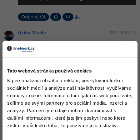
-41%
Copywriter
Algoritmy
Odpovědět
-10%
WordPress specialista
Umělá inteligence (AI)
Ondra Mastík
:
25.10.2015 11:28
SEO specialista
Pro děti
Ten dotaz má být teda takto, něco jsem tam spletl. Ale to se asi nic
nemění
Více
SELECT
 employee.*,

GROUP_CONCAT((
SELECT
 phone 
FROM
 user_contact 
WH
Tato webová stránka používá cookies
Fórum
(
SELECT
 TIT_FIRM 
FROM
 UZIVATEL 
WHERE
 ID_UZ = em
FROM
 employee 
WHERE
 TIT_FIRM 
LIKE
 %s 
GROUP
BY
 f
K personalizaci obsahu a reklam, poskytování funkcí
sociálních médií a analýze naší návštěvnosti využíváme
Kurzy e-commerce
Nahoru
Odpovědět
soubory cookie. Informace o tom, jak náš web používáte,
Testování softwaru
sdílíme se svými partnery pro sociální média, inzerci a
Kurzy designu
analýzy. Partneři tyto údaje mohou zkombinovat s
-80%
Datová analýza
HTML/CSS
dalšími informacemi, které jste jim poskytli nebo které
Příběhy absolventů
získali v důsledku toho, že používáte jejich služby.
-80%
Digitální gramotnost
Blog
Photoshop