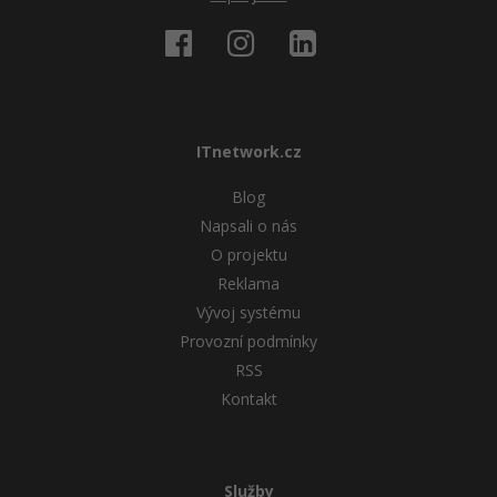
Windows
Fórum
Linux
Sítě
ITnetwork.cz
Blog
Kybernetická bezpečnost
Napsali o nás
Elektronický podpis
O projektu
Reklama
Fórum
Vývoj systému
Provozní podmínky
RSS
Kontakt
Služby