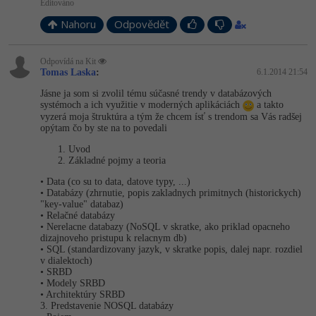
Editováno
Nahoru
Odpovědět
Odpovídá na Kit
Tomas Laska
:
6.1.2014 21:54
Jásne ja som si zvolil tému súčasné trendy v databázových
systémoch a ich využitie v moderných aplikáciách
a takto
vyzerá moja štruktúra a tým že chcem ísť s trendom sa Vás radšej
opýtam čo by ste na to povedali
Uvod
Základné pojmy a teoria
• Data (co su to data, datove typy, ...)
• Databázy (zhrnutie, popis zakladnych primitnych (historickych)
"key-value" databaz)
• Relačné databázy
• Nerelacne databazy (NoSQL v skratke, ako priklad opacneho
dizajnoveho pristupu k relacnym db)
• SQL (standardizovany jazyk, v skratke popis, dalej napr. rozdiel
v dialektoch)
• SRBD
• Modely SRBD
• Architektúry SRBD
3. Predstavenie NOSQL databázy