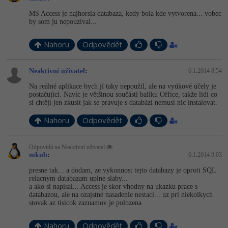
-30%
Kariéra
-80%
Marketing
Adobe Illustrator
MS Access je najhorsia databaza, kedy bola kde vytvorena... vobec
by som ju nepouzival...
Pro firmy
-30%
WordPress
Adobe Lightroom
Nahoru
Odpovědět
-30%
-15%
SEO
Adobe XD
Neaktivní uživatel
:
6.1.2014 8:54
-25%
UX
Adobe InDesign
Na reálné aplikace bych jí taky nepoužil, ale na vyúkové účely je
postačující. Navíc je většinou součástí balíku Office, takže lidi co
si chtějí jen zkusit jak se pravuje s databází nemusí nic instalovat.
Business
Adobe After Effects
Nahoru
Odpovědět
-25%
-80%
Kryptoměny
Blender
-30%
Odpovídá na Neaktivní uživatel
Copywriting
Inkscape
mkub
:
6.1.2014 9:03
presne tak... a dodam, ze vykonnost tejto databazy je oproti SQL
-80%
-80%
MS Office
Fotografování
relacnym databazam uplne slaby...
a ako si napisal... Access je skor vhodny na ukazku prace s
databazou, ale na ozajstne nasadenie nestaci... uz pri niekolkych
Google Dokumenty
Video
stovak az tisicok zaznamov je polozena
Time management
Ostatní
Nahoru
Odpovědět