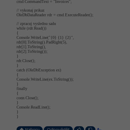
cmd.CommandText = "Invoices";
// vykonaj prikaz
OleDbDataReader rdr = cmd.ExecuteRe­ader();
// zpracuj vyslednu sadu
while (rdr.Read())
{
Console.Write­Line("{0} {1} {2}",
rdr[0].ToStrin­g().PadRight(5),
rdr[1].ToString(),
rdr[2].ToString());
}
rdr.Close();
}
catch (OleDbException ex)
{
Console.Write­Line(ex.ToStrin­g());
}
finally
{
conn.Close();
}
Console.ReadLine();
}
}
Nahoru
Odpovědět