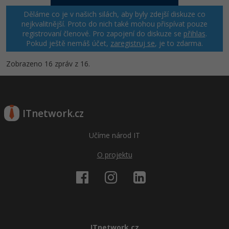
Děláme co je v našich silách, aby byly zdejší diskuze co
nejkvalitnější. Proto do nich také mohou přispívat pouze
registrovaní členové. Pro zapojení do diskuze se
přihlas
.
Pokud ještě nemáš účet,
zaregistruj se
, je to zdarma.
Zobrazeno 16 zpráv z 16.
ITnetwork.cz
Učíme národ IT
O projektu
ITnetwork.cz