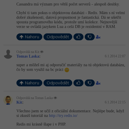
Cassandra má význam pro větší počet serverů - alespoň desítky.
Chybí ti tam pokus o objektovou databázi - Redis. Mám s ní velmi
dobré zkušenosti, datová propustnost je fantastická. Dá se ušetřit
spousta programového kódu, protože umí kolekce. Nejnovější
verze se ovládá jazykem Lua a celá DB je rezidentní v RAM.
Nahoru
Odpovědět
Odpovídá na Kit
Tomas Laska
:
6.1.2014 22:07
super a môžeš mi aj odporučiť materiály na tú objektovú databázu,
čo by som využil na bc práci
Nahoru
Odpovědět
Odpovídá na Tomas Laska
Kit
:
6.1.2014 22:15
Všechno jsem se učil z oficiální dokumentace. Nejlépe bude, když
si zkusíš tutoriál na
http://try.redis.io/
Redis mi krásně šlape i v PHP.