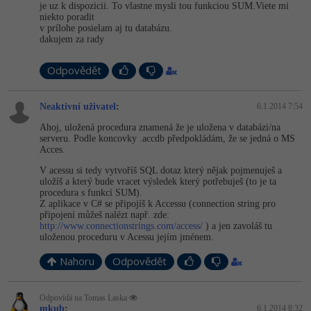
je uz k dispozicii. To vlastne mysli tou funkciou SUM.Viete mi
niekto poradit
-41%
Copywriter
Algoritmy
v prílohe posielam aj tu databázu.
dakujem za rady
-10%
WordPress specialista
Umělá inteligence (AI)
Odpovědět
SEO specialista
Pro děti
Neaktivní uživatel
:
6.1.2014 7:54
Více
Ahoj, uložená procedura znamená že je uložena v databázi/na
serveru. Podle koncovky .accdb předpokládám, že se jedná o MS
Acces.
Fórum
V acessu si tedy vytvoříš SQL dotaz který nějak pojmenuješ a
uložíš a který bude vracet výsledek který potřebuješ (to je ta
procedura s funkcí SUM).
Kurzy e-commerce
Z aplikace v C# se připojíš k Accessu (connection string pro
připojení můžeš nalézt např. zde:
Testování softwaru
http://www.connectionstrings.com/access/
) a jen zavoláš tu
Kurzy designu
uloženou proceduru v Acessu jejím jménem.
-80%
Datová analýza
HTML/CSS
Nahoru
Odpovědět
Příběhy absolventů
-80%
Digitální gramotnost
Blog
Photoshop
Odpovídá na Tomas Laska
mkub
:
6.1.2014 8:32