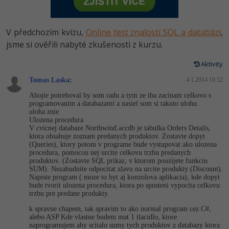
-80%
Vývojář mobilních aplikací
Python
HTML5, CSS3, Bootstrap, SEO
PHP
-80%
Specialista na AI a bigdata
V předchozím kvízu,
Online test znalostí SQL a databází
,
JavaScript
SQL a databáze
jsme si ověřili nabyté zkušenosti z kurzu.
JavaScript
-80%
C# Game developer
PHP
Aktivity
Testování a verzování
Python
-80%
Webdesigner
Tomas Laska
C++
:
4.1.2014 10:52
UML a návrhové vzory
HTML / CSS
Ahojte potreboval by som radu a tym ze iba zacinam celkovo s
-80%
Tester
programovanim a databazami a nasiel som si takuto ulohu.
Swift
uloha znie
React
UML a návrhové vzory
Ulozena procedura
-80%
Systémový administrátor
V cvicnej databaze Northwind.accdb je tabulka Orders Details,
Kotlin
ktora obsahuje zoznam predanych produktov. Zostavte dopyt
Spring
MySQL/MariaDB
(Queries), ktory potom v programe bude vystupovat ako ulozena
-80%
Grafik / UX/UI návrhář
C
procedura, pomocou nej urcite celkovu trzbu predanych
produktov. (Zostavte SQL prikaz, v ktorom pouzijete funkciu
ASP.NET MVC
MS-SQL
SUM). Nezabudnite odpocitat zlavu na urcite produkty (Discount).
3D grafik
VB.NET
Napiste program ( moze to byt aj konzolova aplikacia), kde dopyt
bude tvorit ulozena procedura, ktora po spusteni vypocita celkovu
Django
SQLite
trzbu pre predane produkty.
Projektový manažer
SQL
k spravne chapem, tak spravim to ako normal program cez C#,
Best practices
alebo ASP Kde vlastne budem mat 1 tlacidlo, ktore
-80%
Databázový analytik
Návrh SW
naprogramujem aby scitalo sumy tych produktov z databazy ktora