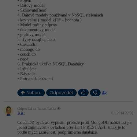
• Pojem
• Dátový model
• Škálovateľnosť
4. Dátové modely používané v NoSQL riešeniach
• key value ( model kľúč – hodnota )
• Model rodiny stĺpcov
• dokumentovy model
• grafovy model
5. Typy nosql databaz:
• Cassandra
• monogo db
• couch db
• neo4j
6. Praktická ukážka NOSQL Databázy
• Inštalácia
• Nástroje
• Práca s databázami
Nahoru
Odpovědět
Odpovídá na Tomas Laska
Kit
:
6.1.2014 22:02
CouchDB bych asi vypustil, protože proti MongoDB nabízí asi jen
jednu zajímavost - ovládání přes HTTP REST API. Jinak je to
podle mých zkušeností podprůměrná databáze.