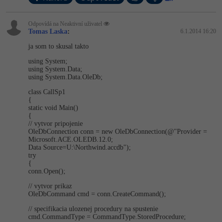
Windows
Fórum
Odpovídá na Neaktivní uživatel
Tomas Laska
:
6.1.2014 16:20
Linux
ja som to skusal takto
using System;
Sítě
using System.Data;
using System.Data.OleDb;
Kybernetická bezpečnost
class CallSp1
{
static void Main()
Elektronický podpis
{
// vytvor pripojenie
OleDbConnection conn = new OleDbConnecti­on(@"Provider =
Fórum
Microsoft.ACE­.OLEDB.12.0;
Data Source=U:\Nor­thwind.accdb");
try
{
conn.Open();
// vytvor prikaz
OleDbCommand cmd = conn.CreateCom­mand();
// specifikacia ulozenej procedury na spustenie
cmd.CommandType = CommandType.Sto­redProcedure;