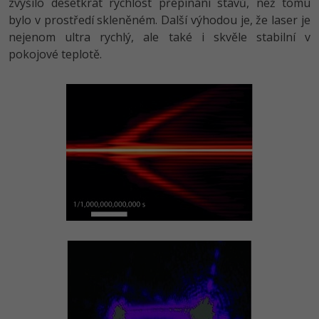
Video
zvýšilo desetkrát rychlost přepínání stavů, než tomu
bylo v prostředí skleněném. Další výhodou je, že laser je
-41%
Copywriter
Algoritmy
Time management
Ostatní
nejenom ultra rychlý, ale také i skvěle stabilní v
pokojové teplotě.
-10%
WordPress specialista
Umělá inteligence (AI)
Windows
Fórum
SEO specialista
Pro děti
Linux
Více
Sítě
Fórum
Kybernetická bezpečnost
Elektronický podpis
Fórum