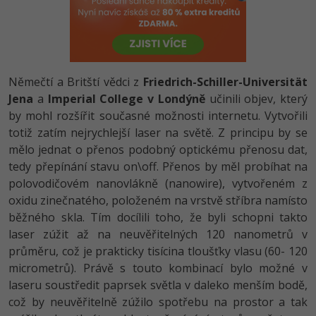
-80%
Vývojář mobilních aplikací
-80%
Python
Digitální gramotnost
Photoshop
HTML5, CSS3, Bootstrap, SEO
PHP
-80%
-30%
Specialista na AI a bigdata
-80%
JavaScript
Marketing
Adobe Illustrator
SQL a databáze
JavaScript
-80%
C# Game developer
-30%
PHP
Němečtí a Britští vědci z
Friedrich-Schiller-Universität
WordPress
Adobe Lightroom
Testování a verzování
Python
Jena
a
Imperial College v Londýně
učinili objev, který
-80%
-30%
Webdesigner
-15%
C++
by mohl rozšířit současné možnosti internetu. Vytvořili
SEO
Adobe XD
UML a návrhové vzory
HTML / CSS
totiž zatím nejrychlejší laser na světě. Z principu by se
-80%
Tester
-25%
Swift
UX
mělo jednat o přenos podobný optickému přenosu dat,
Adobe InDesign
React
UML a návrhové vzory
tedy přepínání stavu on\off. Přenos by měl probíhat na
-80%
Systémový administrátor
Kotlin
Business
polovodičovém nanovlákně (nanowire), vytvořeném z
Adobe After Effects
Spring
MySQL/MariaDB
oxidu zinečnatého, položeném na vrstvě stříbra namísto
-80%
-25%
Grafik / UX/UI návrhář
-80%
C
Kryptoměny
běžného skla. Tím docílili toho, že byli schopni takto
Blender
ASP.NET MVC
MS-SQL
laser zúžit až na neuvěřitelných 120 nanometrů v
-30%
3D grafik
VB.NET
Copywriting
průměru, což je prakticky tisícina tloušťky vlasu (60- 120
Inkscape
Django
SQLite
micrometrů). Právě s touto kombinací bylo možné v
-80%
Projektový manažer
-80%
SQL
MS Office
Fotografování
laseru soustředit paprsek světla v daleko menším bodě,
Best practices
což by neuvěřitelně zúžilo spotřebu na prostor a tak
-80%
Databázový analytik
Návrh SW
Google Dokumenty