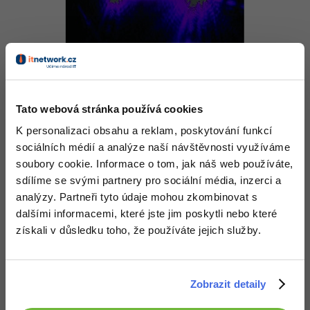
*doba odpovědi ultra rychlého laseru(1 * 10^-12s), délka
vyzařovaného paprsku(+ * 10^-3mm) *
Tato webová stránka používá cookies
Dr. Rupert Outlon
z Oddělení fyziky na Imperial College
K personalizaci obsahu a reklam, poskytování funkcí
prohlásil:
sociálních médií a analýze naší návštěvnosti využíváme
soubory cookie. Informace o tom, jak náš web používáte,
sdílíme se svými partnery pro sociální média, inzerci a
Prvotním cílem bylo dosáhnout rychlosti
analýzy. Partneři tyto údaje mohou zkombinovat s
přenosu v pikosekundách, avšak podařilo se
dalšími informacemi, které jste jim poskytli nebo které
nám jít ještě daleko > dál, až na samotný
získali v důsledku toho, že používáte jejich služby.
rychlostní limit, na kterém je možné s laserem
operovat.
Zobrazit detaily
Nakonec možná taková perlička. Přepínání „nul“ a