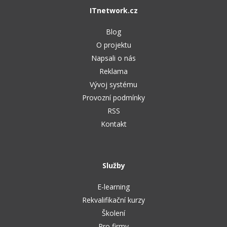
Video
ITnetwork.cz
-41%
Copywriter
Algoritmy
Time management
Ostatní
Blog
-10%
WordPress specialista
Umělá inteligence (AI)
O projektu
Windows
Fórum
Napsali o nás
SEO specialista
Pro děti
Linux
Reklama
Vývoj systému
Více
Sítě
Provozní podmínky
RSS
Fórum
Kybernetická bezpečnost
Kontakt
Elektronický podpis
Fórum
Služby
E-learning
Rekvalifikační kurzy
Školení
Pro firmy