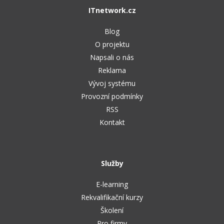
Video
ITnetwork.cz
-41%
Copywriter
Algoritmy
Time management
Ostatní
Blog
-10%
WordPress specialista
Umělá inteligence (AI)
O projektu
Windows
Fórum
Napsali o nás
SEO specialista
Pro děti
Linux
Reklama
Vývoj systému
Více
Sítě
Provozní podmínky
RSS
Fórum
Kybernetická bezpečnost
Kontakt
Elektronický podpis
Fórum
Služby
E-learning
Rekvalifikační kurzy
Školení
Pro firmy