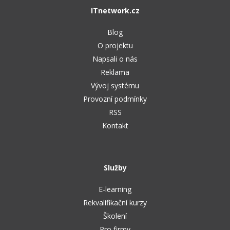
Video
ITnetwork.cz
-41%
Copywriter
Algoritmy
Time management
Ostatní
Blog
-10%
WordPress specialista
Umělá inteligence (AI)
O projektu
Windows
Fórum
Napsali o nás
SEO specialista
Pro děti
Linux
Reklama
Vývoj systému
Více
Sítě
Provozní podmínky
RSS
Fórum
Kybernetická bezpečnost
Kontakt
Elektronický podpis
Fórum
Služby
E-learning
Rekvalifikační kurzy
Školení
Pro firmy