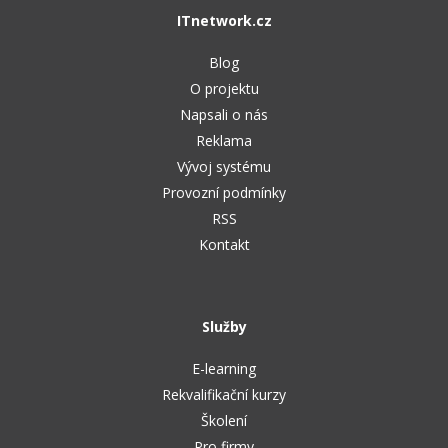
Video
ITnetwork.cz
-41%
Copywriter
Algoritmy
Time management
Ostatní
Blog
-10%
WordPress specialista
Umělá inteligence (AI)
O projektu
Windows
Fórum
Napsali o nás
SEO specialista
Pro děti
Linux
Reklama
Vývoj systému
Více
Sítě
Provozní podmínky
RSS
Fórum
Kybernetická bezpečnost
Kontakt
Elektronický podpis
Fórum
Služby
E-learning
Rekvalifikační kurzy
Školení
Pro firmy