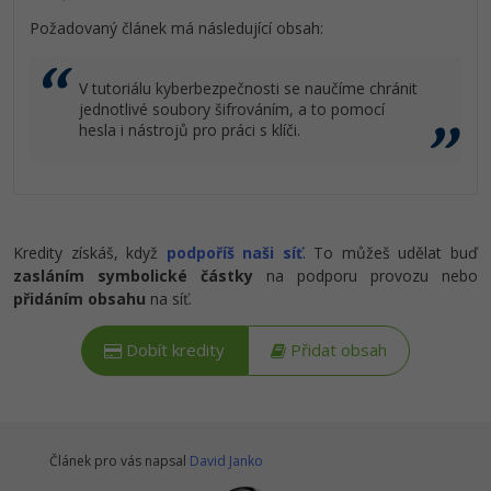
Požadovaný článek má následující obsah:
V tutoriálu kyberbezpečnosti se naučíme chránit
jednotlivé soubory šifrováním, a to pomocí
hesla i nástrojů pro práci s klíči.
Kredity získáš, když
podpoříš naši síť
. To můžeš udělat buď
zasláním symbolické částky
na podporu provozu nebo
přidáním obsahu
na síť.
Dobít kredity
Přidat obsah
Článek pro vás napsal
David Janko