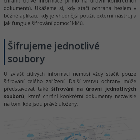
chránit citlivé informace přímo na úrovni konkrétních
-80%
Vývojář mobilních aplikací
Python
Digitální gramotnost
dokumentů. Ukážeme si, kdy stačí ochrana heslem v
HTML5, CSS3, Bootstrap, SEO
PHP
běžné aplikaci, kdy je vhodnější použít externí nástroj a
-80%
-30%
Specialista na AI a bigdata
JavaScript
Marketing
jak funguje šifrování pomocí klíčů.
SQL a databáze
JavaScript
-80%
C# Game developer
PHP
WordPress
Testování a verzování
Python
Šifrujeme jednotlivé
-80%
-30%
Webdesigner
C++
SEO
soubory
UML a návrhové vzory
HTML / CSS
-80%
Tester
Swift
UX
React
UML a návrhové vzory
U zvlášť citlivých informací nemusí vždy stačit pouze
-80%
Systémový administrátor
Kotlin
Business
šifrování celého zařízení. Další vrstvu ochrany může
Spring
MySQL/MariaDB
představovat také
šifrování na úrovni jednotlivých
-80%
-25%
Grafik / UX/UI návrhář
C
Kryptoměny
souborů
, které chrání konkrétní dokumenty nezávisle
ASP.NET MVC
MS-SQL
na tom, kde jsou právě uloženy.
-30%
3D grafik
VB.NET
Copywriting
Django
SQLite
-80%
Projektový manažer
SQL
MS Office
Best practices
-80%
Databázový analytik
Návrh SW
Google Dokumenty