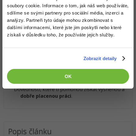
soubory cookie. Informace o tom, jak náš web používáte,
ukázaly něco nového a užitečného.
sdílíme se svými partnery pro sociální média, inzerci a
Ostatní
Chceš v kurzu pokračovat? Přejdi do
prémiové sekce
.
analýzy. Partneři tyto údaje mohou zkombinovat s
Fórum
dalšími informacemi, které jste jim poskytli nebo které
Obsah článku spadá pod licenci
Premium
, koupí článku souhlasíš
získali v důsledku toho, že používáte jejich služby.
se
smluvními podmínkami
.
Zobrazit detaily
Co od nás v dalších lekcích dostaneš?
Přístup k jednotlivým lekcím dle způsobu pořízení.
OK
Kvalitní znalosti
v oblasti IT.
Dovednosti, které ti pomohou získat vysněnou a
dobře placenou práci
.
Popis článku