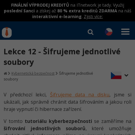
FINÁLNÍ VÝPRODEJ KREDITŮ
na ITnetwork je tady. Využij
poslední šanci
a získej až
80 % extra kreditů ZDARMA
na náš
interaktivní e-learning
.
Zjisti více:
IT kurzy
Od
0 Kč
Lekce 12 - Šifrujeme jednotlivé
Přihlásit se
|
Registrovat
IT e-learning
Rekvalifikace a kurzy
soubory
hrazené úřadem práce
Kurzy IT profesí
Kybernetická bezpečnost
Šifrujeme jednotlivé
Workshopy zdarma
soubory
Junior programátor
Kurzy programování
Umělá inteligence v praxi
Školení
V předchozí lekci,
Šifrujeme data na disku
, jsme si
Programátor WWW aplikací
Jak začít?
Kurzy e-commerce
ukázali, jak správně chránit data šifrováním a jakou roli
Datová analýza v praxi
Základy programování
Školení dle technologií
hraje vypnutí či hibernace zařízení.
-80%
Senior programátor
Java
Testování softwaru
Objektové programování - OOP
C# .NET
V tomto
tutoriálu kyberbezpečnosti
se zaměříme na
-80%
Front-end developer
C#.NET
Datová analýza
šifrování jednotlivých souborů
, které umožňuje
Umělá inteligence
Java