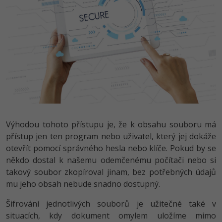
-41%
Copywriter
Algoritmy
Time management
-10%
WordPress specialista
Umělá inteligence (AI)
Windows
SEO specialista
Pro děti
Linux
Více
Sítě
Fórum
Kybernetická bezpečnost
Výhodou tohoto přístupu je, že k obsahu souboru má
přístup jen ten program nebo uživatel, který jej dokáže
Elektronický podpis
otevřít pomocí správného hesla nebo klíče. Pokud by se
někdo dostal k našemu odemčenému počítači nebo si
Fórum
takový soubor zkopíroval jinam, bez potřebných údajů
mu jeho obsah nebude snadno dostupný.
Kurzy designu
Šifrování jednotlivých souborů je užitečné také v
-80%
HTML/CSS
Příběhy absolventů
situacích, kdy dokument omylem uložíme mimo