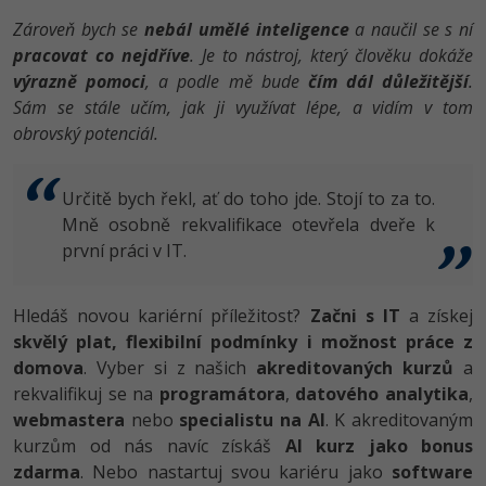
Zároveň bych se
nebál umělé inteligence
a naučil se s ní
pracovat co nejdříve
. Je to nástroj, který člověku dokáže
výrazně pomoci
, a podle mě bude
čím dál důležitější
.
Sám se stále učím, jak ji využívat lépe, a vidím v tom
obrovský potenciál.
Určitě bych řekl, ať do toho jde. Stojí to za to.
Mně osobně rekvalifikace otevřela dveře k
první práci v IT.
Hledáš novou kariérní příležitost?
Začni s IT
a získej
skvělý plat, flexibilní podmínky i možnost práce z
domova
. Vyber si z našich
akreditovaných kurzů
a
rekvalifikuj se na
programátora
,
datového analytika
,
webmastera
nebo
specialistu na AI
. K akreditovaným
kurzům od nás navíc získáš
AI kurz jako bonus
zdarma
. Nebo nastartuj svou kariéru jako
software