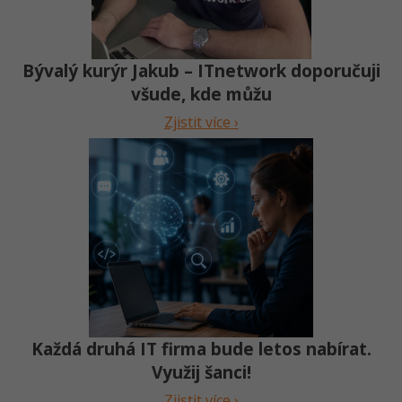
Bývalý kurýr Jakub – ITnetwork doporučuji
všude, kde můžu
Zjistit více ›
Každá druhá IT firma bude letos nabírat.
Využij šanci!
Zjistit více ›