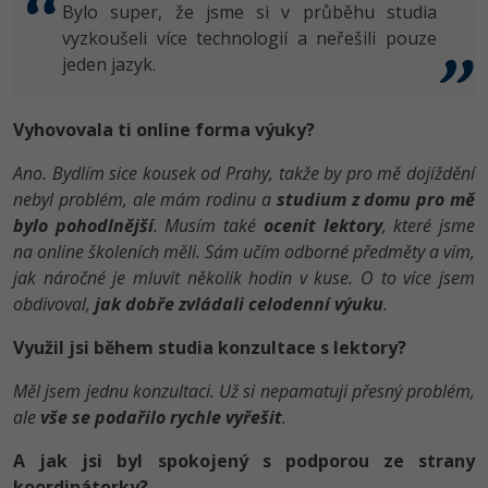
Bylo super, že jsme si v průběhu studia
vyzkoušeli více technologií a neřešili pouze
jeden jazyk.
Vyhovovala ti online forma výuky?
Ano. Bydlím sice kousek od Prahy, takže by pro mě dojíždění
nebyl problém, ale mám rodinu a
studium z domu pro mě
bylo pohodlnější
. Musím také
ocenit lektory
, které jsme
na online školeních měli. Sám učím odborné předměty a vím,
jak náročné je mluvit několik hodin v kuse. O to více jsem
obdivoval,
jak dobře zvládali celodenní výuku
.
Využil jsi během studia konzultace s lektory?
Měl jsem jednu konzultaci. Už si nepamatuji přesný problém,
ale
vše se podařilo rychle vyřešit
.
A jak jsi byl spokojený s podporou ze strany
koordinátorky?