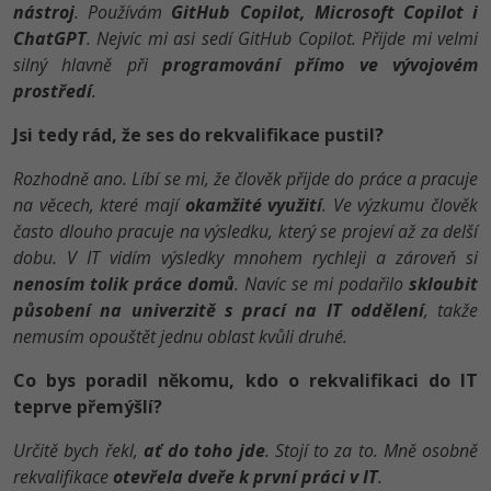
nástroj
. Používám
GitHub Copilot, Microsoft Copilot i
ChatGPT
. Nejvíc mi asi sedí GitHub Copilot. Přijde mi velmi
silný hlavně při
programování přímo ve vývojovém
prostředí
.
Jsi tedy rád, že ses do rekvalifikace pustil?
Rozhodně ano. Líbí se mi, že člověk přijde do práce a pracuje
na věcech, které mají
okamžité využití
. Ve výzkumu člověk
často dlouho pracuje na výsledku, který se projeví až za delší
dobu. V IT vidím výsledky mnohem rychleji a zároveň si
nenosím tolik práce domů
. Navíc se mi podařilo
skloubit
působení na univerzitě s prací na IT oddělení
, takže
nemusím opouštět jednu oblast kvůli druhé.
Co bys poradil někomu, kdo o rekvalifikaci do IT
teprve přemýšlí?
Určitě bych řekl,
ať do toho jde
. Stojí to za to. Mně osobně
rekvalifikace
otevřela dveře k první práci v IT
.