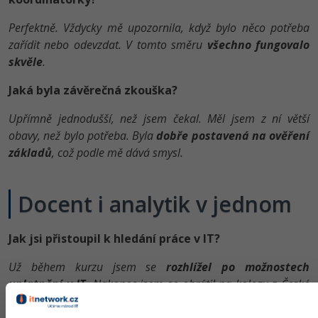
Perfektně. Vždycky mě upozornila, když bylo něco potřeba
zařídit nebo odevzdat. V tomto směru
všechno fungovalo
skvěle
.
Jaká byla závěrečná zkouška?
Upřímně jednodušší, než jsem čekal. Měl jsem z ní větší
obavy, než bylo potřeba. Byla
dobře postavená na ověření
základů
, což podle mě dává smysl.
Docent i analytik v jednom
Jak jsi přistoupil k hledání práce v IT?
Už během kurzu jsem se
rozhlížel po možnostech
uplatnění v IT
. Nakonec jsem se obrátil na kolegu z České
zemědělské univerzity, který pracuje na tamním
IT oddělení
.
Zeptal jsem se ho, jestli by se u nich nenašla nějaká