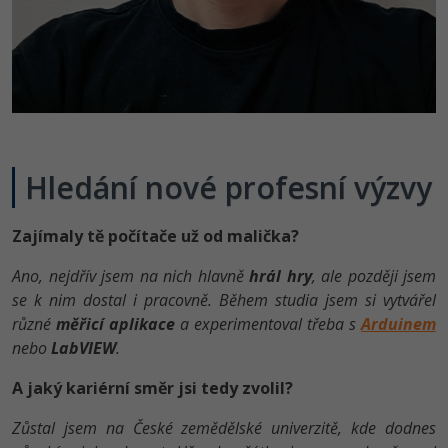
Video
-41%
Copywriter
Algoritmy
Time management
Ostatní
-10%
WordPress specialista
Umělá inteligence (AI)
Windows
Fórum
SEO specialista
Pro děti
Linux
Hledání nové profesní výzvy
Více
Sítě
Fórum
Kybernetická bezpečnost
Zajímaly tě počítače už od malička?
Ano, nejdřív jsem na nich hlavně
hrál hry
, ale později jsem
Elektronický podpis
se k nim dostal i pracovně. Během studia jsem si vytvářel
různé
měřicí aplikace
a experimentoval třeba s
Arduinem
Fórum
nebo
LabVIEW
.
A jaký kariérní směr jsi tedy zvolil?
Zůstal jsem na České zemědělské univerzitě, kde dodnes