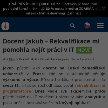
FINÁLNÍ VÝPRODEJ KREDITŮ
na ITnetwork je tady. Využij
poslední šanci
a získej až
80 % extra kreditů ZDARMA
na náš
interaktivní e-learning
.
Zjisti více:
IT kurzy
Od
0 Kč
Docent Jakub – Rekvalifikace mi
Přihlásit se
|
Registrovat
IT e-learning
Rekvalifikace a kurzy
pomohla najít práci v IT
NOVÉ
hrazené úřadem práce
Příběhy absolventů
Kurzy IT profesí
Blog
Docent Jakub – Rekvalifikace mi pomohla najít práci v IT
Workshopy zdarma
Blog
Junior programátor
Jakub
působí jako
docent na České zemědělské
Kurzy programování
Umělá inteligence v praxi
Školení
univerzitě v Praze
, kde se dlouhodobě věnuje
Kariéra
Programátor WWW aplikací
Jak začít?
výzkumu a výuce
. Přesto ho lákalo proniknout i do
Kurzy e-commerce
Datová analýza v praxi
Základy programování
Pro firmy
světa IT
, a tak se rozhodl absolvovat
rekvalifikaci na
Školení dle technologií
-80%
Senior programátor
Java
Testování softwaru
programátora
. Dnes vedle své akademické práce
Kurzy designu
Objektové programování - OOP
C# .NET
působí také na IT oddělení univerzity jako
analytik
a
-80%
Front-end developer
-80%
C#.NET
Datová analýza
postupně se posouvá směrem k
vývoji aplikací
.
HTML/CSS
Umělá inteligence
Java