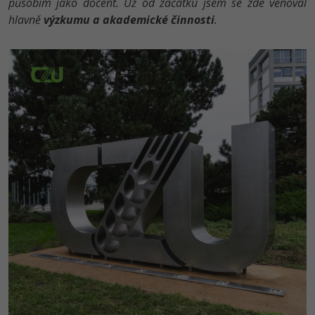
působím jako docent. Už od začátku jsem se zde věnoval
hlavně
výzkumu a akademické činnosti
.