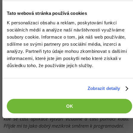
příležitost. Domluvil mi pohovor a vyšlo to.
Tato webová stránka používá cookies
Dnes tak
kombinuji práci na katedře s působením na IT
K personalizaci obsahu a reklam, poskytování funkcí
oddělení univerzity
. Můžu pokračovat v akademické
sociálních médií a analýze naší návštěvnosti využíváme
činnosti a zároveň sbírat zkušenosti z IT praxe.
soubory cookie. Informace o tom, jak náš web používáte,
sdílíme se svými partnery pro sociální média, inzerci a
Na jaké místo jsi v IT oddělení nastoupil?
analýzy. Partneři tyto údaje mohou zkombinovat s dalšími
Momentálně pracuji jako
analytik
. Dělám hlavně věci kolem
informacemi, které jste jim poskytli nebo které získali v
vývoje, jen zatím nepíšu samotný kód. Komunikuji s
důsledku toho, že používáte jejich služby.
jednotlivými odděleními univerzity, sbírám požadavky,
připravuji zadávací dokumentaci, píšu uživatelské návody a
testuji aplikace. Dá se říct, že jsem
spojka mezi uživateli a
Zobrazit detaily
vývojáři
.
Postupně bych se měl
posouvat směrem k vývoji
.
OK
Konkrétně bych měl začít pracovat s
Microsoft Power Apps
,
kde se část aplikace vytváří vizuálně a část pomocí kódu.
Přijde mi to jako dobrý mezikrok směrem k programování.