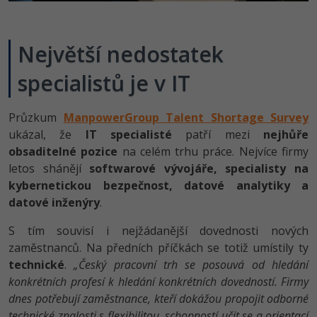
Video
-41%
Copywriter
Algoritmy
Time management
Ostatní
Největší nedostatek
-10%
WordPress specialista
Umělá inteligence (AI)
Windows
Fórum
specialistů je v IT
SEO specialista
Pro děti
Linux
Průzkum
ManpowerGroup Talent Shortage Survey
Více
Sítě
ukázal, že
IT specialisté
patří mezi
nejhůře
obsaditelné pozice
na celém trhu práce. Nejvíce firmy
Fórum
Kybernetická bezpečnost
letos shánějí
softwarové vývojáře, specialisty na
kybernetickou bezpečnost, datové analytiky a
Elektronický podpis
datové inženýry
.
S tím souvisí i nejžádanější dovednosti nových
Fórum
zaměstnanců. Na předních příčkách se totiž umístily ty
technické
.
„Český pracovní trh se posouvá od hledání
konkrétních profesí k hledání konkrétních dovedností. Firmy
dnes potřebují zaměstnance, kteří dokážou propojit odborné
technické znalosti s flexibilitou, schopností učit se a orientací