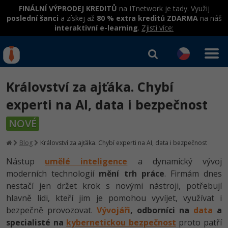
FINÁLNÍ VÝPRODEJ KREDITŮ
na ITnetwork je tady. Využij
poslední šanci
a získej až
80 % extra kreditů ZDARMA
na náš
interaktivní e-learning
.
Zjisti více:
IT kurzy
Od
0 Kč
Království za ajťáka. Chybí
Přihlásit se
|
Registrovat
IT e-learning
Rekvalifikace a kurzy
experti na AI, data i bezpečnost
hrazené úřadem práce
Příběhy absolventů
Kurzy IT profesí
NOVÉ
Workshopy zdarma
Blog
Junior programátor
Blog
Království za ajťáka. Chybí experti na AI, data i bezpečnost
Kurzy programování
Umělá inteligence v praxi
Školení
Kariéra
Nástup
umělé inteligence
a dynamický vývoj
Programátor WWW aplikací
Jak začít?
Kurzy e-commerce
moderních technologií
Datová analýza v praxi
mění trh práce
. Firmám dnes
Základy programování
Pro firmy
Školení dle technologií
-80%
nestačí jen držet krok s novými nástroji, potřebují
Senior programátor
Java
Testování softwaru
Kurzy designu
hlavně lidi, kteří jim je pomohou vyvíjet, využívat i
Objektové programování - OOP
C# .NET
-80%
bezpečně provozovat.
Vývojáři
, odborníci na
data
a
Front-end developer
-80%
C#.NET
Datová analýza
HTML/CSS
specialisté na
kybernetickou bezpečnost
proto patří
Umělá inteligence
Java