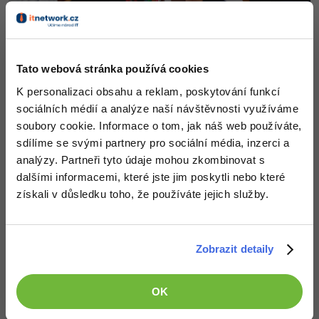
„Paradoxně platí, že čím více technologií do firem přichází,
tím větší hodnotu mají schopnosti, které jsou ryze lidské.
Tato webová stránka používá cookies
Technické znalosti jsou dnes vstupenkou na trh práce, ale
K personalizaci obsahu a reklam, poskytování funkcí
dlouhodobou konkurenceschopnost zaměstnanců bude
sociálních médií a analýze naší návštěvnosti využíváme
určovat jejich schopnost učit se, spolupracovat a
soubory cookie. Informace o tom, jak náš web používáte,
přizpůsobovat se změnám,“
doplnil
Klimeš
.
sdílíme se svými partnery pro sociální média, inzerci a
analýzy. Partneři tyto údaje mohou zkombinovat s
Víš, že i
soft skills se dají naučit
? Na blogu jsme
dalšími informacemi, které jste jim poskytli nebo které
pro tebe
připravili návod.
získali v důsledku toho, že používáte jejich služby.
Hledáš novou kariérní příležitost?
Začni s IT
a získej
skvělý plat, flexibilní podmínky i možnost práce z
Zobrazit detaily
domova
. Vyber si z našich
akreditovaných kurzů
a
rekvalifikuj se na
programátora
,
datového analytika
,
webmastera
nebo
specialistu na AI
. K akreditovaným
OK
kurzům od nás navíc získáš
AI kurz jako bonus