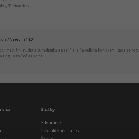
Blog ITnetwork.cz
ová
24. června 14:21
r mediální studia a žurnalistika a psaní je jejím velkým koníčkem. Ráda se rozví
tingu a zajímá ji i svět IT.
rk.cz
Služby
E-learning
tu
Rekvalifikační kurzy
 nás
Školení