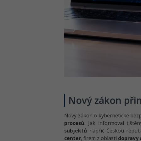
Nový zákon přin
Nový zákon o kybernetické bez
procesů
. Jak informoval tiště
subjektů
napříč Českou republ
center
, firem z oblasti
dopravy a