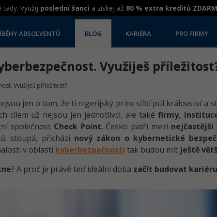
 tady. Využij
poslední šanci
a získej až
80 % extra kreditů ZDAR
ÍBĚHY ABSOLVENTŮ
BLOG
KARIÉRA
PRO FIRMY
berbezpečnost. Využiješ příležitost
t. Využiješ příležitost?
jsou jen o tom, že ti nigerijský princ slíbí půl království a 
ich cílem už nejsou jen jednotlivci, ale také
firmy, instituc
tní společnost
Check Point
, Česko patří mezi
nejčastější
ků stoupá, přichází
nový zákon o kybernetické bezpeč
alosti v oblasti
kyberbezpečnosti
tak budou mít
ještě vět
kne
? A proč je právě teď ideální doba
začít budovat kariér