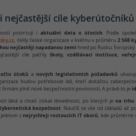
 nejčastější cíle kyberútočníků
osti potvrzují i
aktuální data o útocích
. Podle spol
nky.cz
, čelily české organizace v květnu v průměru
2 568 
hou nejčastěji napadanou zemí
hned po Rusku. Evropský 
jčastější cíle patřily
školy, vzdělávací instituce, veř
počtu útoků
a
nových legislativních požadavků
ukazuj
ganizace budou potřebovat lidi, kteří dokážou zabezpečo
 firmám plnit nové bezpečnostní povinnosti. A právě to je
i
ti láká a chceš získat dovednosti, po kterých je
na trhu
 Kybernetická bezpečnost
. Naučíš se vše od základů až p
v jednom z
nejrychleji rostoucích IT oborů
, kde průměrné 