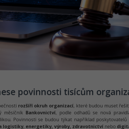
ese povinnosti tisícům organiz
pečnosti
rozšíří okruh organizací
, které budou muset řeši
ný měsíčník
Bankovnictví
, podle odhadů se nová pravid
ikou. Povinnosti se budou týkat například poskytovatelů
 logistiky
,
energetiky, výroby, zdravotnictví
nebo
digit