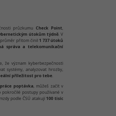
ečnosti průzkumu
Check Point
,
kybernetickým útokům týdně
. V
průměr přitom činil
1 737 útoků
ejná správa a telekomunikační
e, že význam kyberbezpečnosti
vat systémy, analyzovat hrozby,
deální příležitost pro tebe
.
 práce poptávka
, můžeš začít v
o pokročilé postupy používané v
mzdy podle ČSÚ atakují
100 tisíc