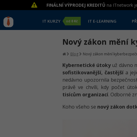
FINÁLNÍ VÝPRODEJ KREDITŮ
na ITnetwork je
IT KURZY
IT E-LEARNING
PŘ
od
0 Kč
Nový zákon mění ky
Blog
Nový zákon mění kyberbezpečnos
Kybernetické útoky
už dávno ne
sofistikovanější, častější
a jej
nedávno upozornila bezpečnos
právě ve chvíli, kdy počet úto
tisícům organizací
. Odborné zn
Koho všeho se
nový zákon dot