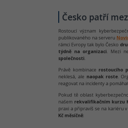
Česko patří mezi
Rostoucí význam kyberbezpečn
publikovaného na serveru
Novi
rámci Evropy tak bylo Česko
dru
týdně na organizaci
. Mezi ne
společnosti
.
Právě kombinace
rostoucího 
neklesá, ale
naopak roste
. Or
reagovat na incidenty a pomáhat
Pokud tě oblast kyberbezpečnos
našem
rekvalifikačním kurzu
praxi a připravíš se na kariéru 
Kč měsíčně
: