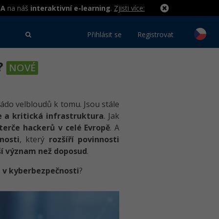
MA
na náš
interaktivní e-learning
.
Zjisti více:
Přihlásit se
Registrovat
?
NOVÉ
stádo velbloudů k tomu. Jsou stále
e a kritická infrastruktura
. Jak
 terče hackerů v celé Evropě
. A
nosti
, který
rozšíří povinnosti
ší význam než doposud
.
u v kyberbezpečnosti
?