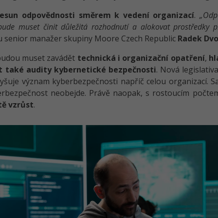
řesun odpovědnosti směrem k vedení organizací
.
„Odp
de muset činit důležitá rozhodnutí a alokovat prostředky 
ku senior manažer skupiny Moore Czech Republic
Radek Dvo
 budou muset zavádět
technická i organizační opatření
,
hl
t také audity kybernetické bezpečnosti
. Nová legislati
šuje význam kyberbezpečnosti napříč celou organizací. S
erbezpečnost neobejde. Právě naopak, s rostoucím počte
tě vzrůst
.