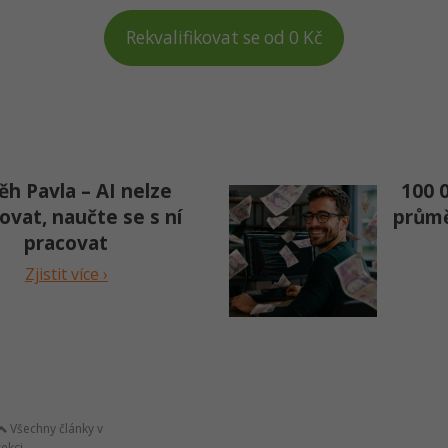
Rekvalifikovat se od 0 Kč
ěh Pavla – AI nelze
100 0
ovat, naučte se s ní
průmě
pracovat
Zjistit více ›
Všechny články v
sekci