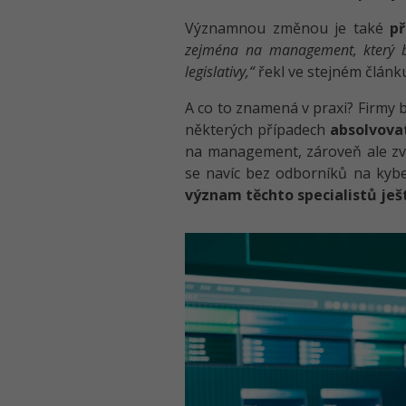
Významnou změnou je také
p
zejména na management, který bu
legislativy,“
řekl ve stejném člán
A co to znamená v praxi? Firmy
některých případech
absolvova
na management, zároveň ale zvy
se navíc bez odborníků na kyb
význam těchto specialistů ješ