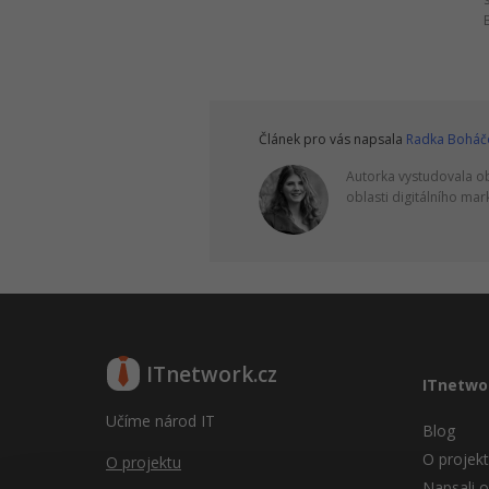
Článek pro vás napsala
Radka Boháč
Autorka vystudovala obo
oblasti digitálního marke
ITnetwork.cz
ITnetwo
Učíme národ IT
Blog
O projek
O projektu
Napsali o