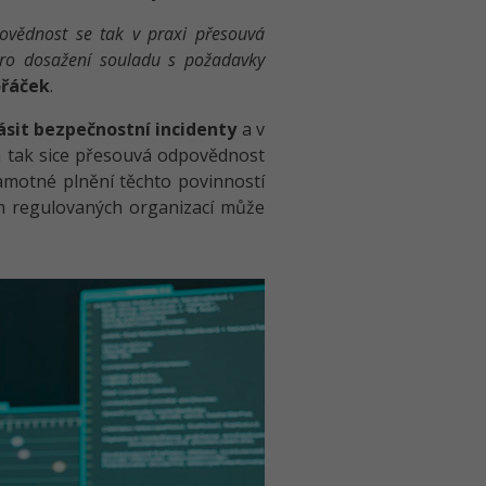
ovědnost se tak v praxi přesouvá
pro dosažení souladu s požadavky
řáček
.
ásit bezpečnostní incidenty
a v
va tak sice přesouvá odpovědnost
amotné plnění těchto povinností
m regulovaných organizací může