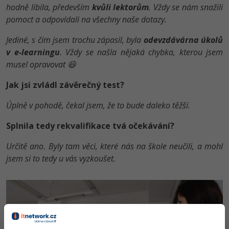
hodně líbila, především
kvůli lektorům
. Vždy se nám snažili
pomoct a odpovídali na všechny naše dotazy.
Jediné, s čím jsem trochu zápasil, byla
odevzdávárna úkolů
v e-learningu
. Vždy se našla nějaká chybka, kterou jsem
musel opravovat 😆
Jak jsi zvládl závěrečný test?
Úplně v pohodě, čekal jsem, že to bude daleko těžší.
Splnila tedy rekvalifikace tvá očekávání?
Určitě ano. Byly tam věci, které nás na škole neučili, a mohl
jsem si to tedy u vás vyzkoušet.