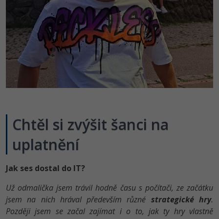
Video
-41%
Copywriter
Algoritmy
Time management
Ostatní
-10%
WordPress specialista
Umělá inteligence (AI)
Windows
Fórum
SEO specialista
Pro děti
Linux
Více
Sítě
Fórum
Kybernetická bezpečnost
Chtěl si zvýšit šanci na
Elektronický podpis
uplatnění
Fórum
Jak ses dostal do IT?
Už odmalička jsem trávil hodně času s počítači, ze začátku
jsem na nich hrával především různé
strategické hry
.
Později jsem se začal zajímat i o to, jak ty hry vlastně