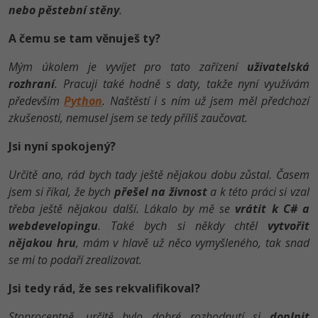
nebo pěstební stěny
.
A čemu se tam věnuješ ty?
Mým úkolem je vyvíjet pro tato zařízení
uživatelská
rozhraní
. Pracuji také hodně s daty, takže nyní využívám
především
Python
. Naštěstí i s ním už jsem měl předchozí
zkušenosti, nemusel jsem se tedy příliš zaučovat.
Jsi nyní spokojený?
Určitě ano, rád bych tady ještě nějakou dobu zůstal. Časem
jsem si říkal, že bych
přešel na živnost
a k této práci si vzal
třeba ještě nějakou další. Lákalo by mě se
vrátit k C# a
webdevelopingu
. Také bych si někdy chtěl
vytvořit
nějakou hru
, mám v hlavě už něco vymyšleného, tak snad
se mi to podaří zrealizovat.
Jsi tedy rád, že ses rekvalifikoval?
Stoprocentně, určitě bylo dobré rozhodnutí si
doplnit