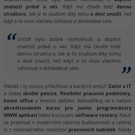
znalosti právě u vás
. Když má člověk totiž
danou
strukturu
, tak je to studium díky tomu
o dost snazší
, než
když si to musí všechno zařizovat a dohledávat sám.
Určitě bylo dobré rozhodnutí si doplnit
znalosti právě u vás. Když má člověk totiž
danou strukturu, tak je to studium díky tomu
o dost snazší, než když si to musí všechno
zařizovat a dohledávat sám.
Hledáš i ty novou příležitost a kariérní cestu?
Začni s IT
a získej
skvělé peníze, flexibilní pracovní podmínky,
home office
a mnoho dalšího. Rekvalifikuj se v našem
akreditovaném kurzu pro junior programátory
WWW aplikací
nebo kurzu pro
software testery
. Nauč
se pracovat s moderními nástroji budoucnosti a vybírej
si z nekonečného množství
pracovních nabídek
. Nikdy