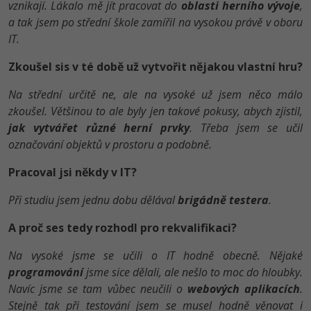
vznikají. Lákalo mě jít pracovat do
oblasti herního vývoje
,
a tak jsem po střední škole zamířil na vysokou právě v oboru
IT.
Zkoušel sis v té době už vytvořit nějakou vlastní hru?
Na střední určitě ne, ale na vysoké už jsem něco málo
zkoušel. Většinou to ale byly jen takové pokusy, abych zjistil,
jak vytvářet různé herní prvky
. Třeba jsem se učil
označování objektů v prostoru a podobně.
Pracoval jsi někdy v IT?
Při studiu jsem jednu dobu dělával
brigádně testera
.
A proč ses tedy rozhodl pro rekvalifikaci?
Na vysoké jsme se učili o IT hodně obecně. Nějaké
programování
jsme sice dělali, ale nešlo to moc do hloubky.
Navíc jsme se tam vůbec neučili o
webových aplikacích
.
Stejně tak při testování jsem se musel hodně věnovat i