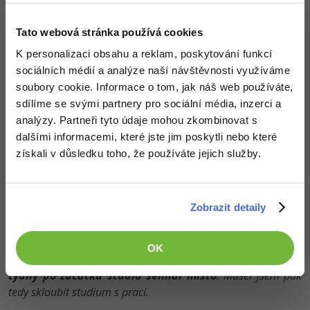
Tato webová stránka používá cookies
K personalizaci obsahu a reklam, poskytování funkcí
sociálních médií a analýze naší návštěvnosti využíváme
soubory cookie. Informace o tom, jak náš web používáte,
sdílíme se svými partnery pro sociální média, inzerci a
analýzy. Partneři tyto údaje mohou zkombinovat s
dalšími informacemi, které jste jim poskytli nebo které
získali v důsledku toho, že používáte jejich služby.
Práci získal už při studiu
Zobrazit detaily
Jak sis hledal práci?
Uplatnění jsem si začal hledat
ještě před nástupem na
OK
kurz
. Úplnou náhodou se podařilo, že jsem asi
dva nebo tři
týdny po začátku studia sehnal místo
. Musel jsem pak
tedy skloubit studium s prací.