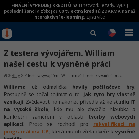
FINÁLNÍ VÝPRODEJ KREDITŮ
na ITnetwork je tady. Využij
poslední šanci
a získej až
80 % extra kreditů ZDARMA
na náš
interaktivní e-learning
.
Zjisti více:
IT kurzy
Od
0 Kč
Z testera vývojářem. William
Přihlásit se
|
Registrovat
IT e-learning
Rekvalifikace a kurzy
našel cestu k vysněné práci
hrazené úřadem práce
Příběhy absolventů
Kurzy IT profesí
Blog
Z testera vývojářem. William našel cestu k vysněné práci
Workshopy zdarma
Blog
Junior programátor
Williama
už odmalička
bavily počítačové hry
.
Kurzy programování
Umělá inteligence v praxi
Postupně se začal zajímat o to,
jak tyto hry vlastně
Školení
Kariéra
Programátor WWW aplikací
Jak začít?
vznikají
. Zvědavost ho nakonec přivedla až ke
studiu IT
Kurzy e-commerce
Datová analýza v praxi
Základy programování
Pro firmy
na vysoké škole
, kde mu ale chyběla hloubka a
Školení dle technologií
-80%
Senior programátor
Java
konkrétní zaměření v oblasti
tvorby webových
Testování softwaru
Kurzy designu
Objektové programování - OOP
C# .NET
aplikací
. Proto se rozhodl pro
rekvalifikaci na
-80%
Front-end developer
-80%
C#.NET
programátora C#
Datová analýza
, která mu otevřela dveře k
vysněné
HTML/CSS
Umělá inteligence
Java