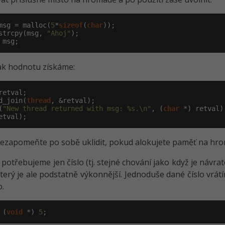
msg = malloc(
5
*
sizeof
(
char
));

strcpy(msg, 
"Ahoj"
 msg;
ak hodnotu získáme:
retval;

d_join(
thread
, &retval);

(
"New thread returned with msg: %s.\n"
, (
char
 *) retval);
etval);
ezapomeňte po sobě uklidit, pokud alokujete paměť na hr
 potřebujeme jen číslo (tj. stejné chování jako když je návr
který je ale podstatně výkonnější. Jednoduše dané číslo vrá
o.
 (
void
 *) 
5
;