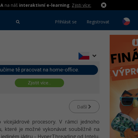
MA
na náš
interaktivní e-learning
.
Zjisti více:
Přihlásit se
Registrovat
učíme tě pracovat na home-office.
Zjistit více...
Další
o vícejádrové procesory. V rámci jednoho
du, které je možné vykonávat souběžně na
a jediném jádru - HyperThreading od Intelu,