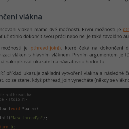
nčení vlákna
nčování vláken máme dvě možnosti. První možností je
pt
ať už stihlo dokončit svou práci nebo ne. Je také zavoláno a
 možností je
pthread_join()
, které čeká na dokončení d
nizaci vláken s hlavním vláknem. Prvním argumentem je 
á nakopírovat ukazatel na návratovou hodnotu.
ící příklad ukazuje základní vytvoření vlákna a následné 
t, co se stane, když pthread_join vynecháte (někdy se vlákn
de <pthread.h>
de <stdio.h>
foo (
void
 *param)

intf(
"New thread\n"
);

turn
0
;
