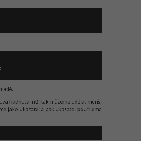


omadě.
atová hodnota int), tak můžeme udělat menší
tíme jako ukazatel a pak ukazatel použijeme