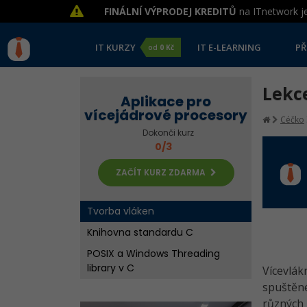
FINÁLNÍ VÝPRODEJ KREDITŮ
na ITnetwork je
IT KURZY
IT E-LEARNING
PŘ
od
0 Kč
Lekce
Aplikace pro
vícejádrové procesory
Céčko
Dokonči kurz
0/3
ZAČÍT KURZ ZDARMA
Tvorba vláken
Knihovna standardu C
POSIX a Windows Threading
library v C
Vícevlák
spuštěn
různých 