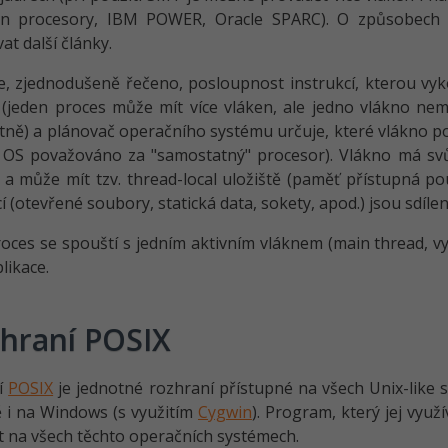
 procesory, IBM POWER, Oracle SPARC). O způsobech p
at další články.
e, zjednodušeně řečeno, posloupnost instrukcí, kterou vy
(jeden proces může mít více vláken, ale jedno vlákno nem
ně) a plánovač operačního systému určuje, které vlákno po
 OS považováno za "samostatný" procesor). Vlákno má svů
) a může mít tzv. thread-local uložiště (paměť přístupná p
í (otevřené soubory, statická data, sokety, apod.) jsou sdíle
oces se spouští s jedním aktivním vláknem (main thread, v
likace.
hraní POSIX
í
POSIX
je jednotné rozhraní přístupné na všech Unix-like s
 i na Windows (s využitím
Cygwin
). Program, který jej vyu
 na všech těchto operačních systémech.