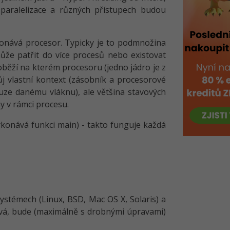
aralelizace a různých přístupech budou
konává procesor. Typicky je to podmnožina
ůže patřit do více procesů nebo existovat
běží na kterém procesoru (jedno jádro je z
j vlastní kontext (zásobník a procesorové
ouze danému vláknu), ale většina stavových
ny v rámci procesu.
ykonává funkci main) - takto funguje každá
ystémech (Linux, BSD, Mac OS X, Solaris) a
žívá, bude (maximálně s drobnými úpravami)