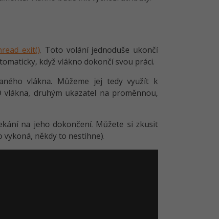
hread_exit()
. Toto volání jednoduše ukončí
utomaticky, když vlákno dokončí svou práci.
aného vlákna. Můžeme jej tedy využít k
ID vlákna, druhým ukazatel na proměnnou,
čekání na jeho dokončení. Můžete si zkusit
o vykoná, někdy to nestihne).