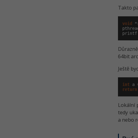
Takto p
void
 *
pthrea
printf
Důrazně 
64bit ar
Ještě by
int
 a 
return
Lokální 
tedy uka
a nebo r