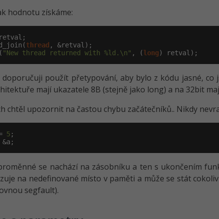
ak hodnotu získáme:
retval;

d_join(
thread
, &retval);

(
"New thread returned with %ld.\n"
, (
long
) retval);
doporučuji použít přetypování, aby bylo z kódu jasné, co j
chitektuře mají ukazatele 8B (stejně jako long) a na 32bit mají
ch chtěl upozornit na častou chybu začátečníků.. Nikdy nevr
= 
5
 &a;
proměnné se nachází na zásobníku a ten s ukončením funk
zuje na nedefinované místo v paměti a může se stát cokoli
ovnou segfault).