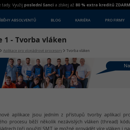
 tady. Využij
poslední šanci
a získej až
80 % extra kreditů ZDAR
ÍBĚHY ABSOLVENTŮ
BLOG
KARIÉRA
PRO FIRMY
 1 - Tvorba vláken
Aplikace pro vícejádrové procesory
Tvorba vláken
Na
nové aplikace jsou jedním z přístupů tvorby aplikací pr
ého procesu běží několik nezávislých vláken (thread) kó
jádrech (při použití SMT je možné provádět více vláken i n