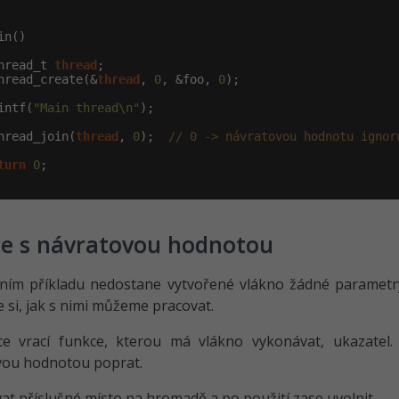
in()

hread_t 
thread
;

hread_create(&
thread
, 
0
, &foo, 
0
);

intf(
"Main thread\n"
);

hread_join(
thread
, 
0
);  
// 0 -> návratovou hodnotu ignor
turn
0
;

ce s návratovou hodnotou
dním příkladu nedostane vytvořené vlákno žádné parametr
si, jak s nimi můžeme pracovat.
ice vrací funkce, kterou má vlákno vykonávat, ukazate
vou hodnotou poprat.
vat příslušné místo na hromadě a po použití zase uvolnit.