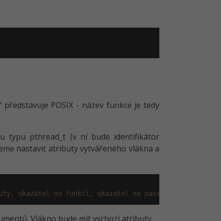
p" představuje POSIX - název funkce je tedy
typu pthread_t (v ní bude identifikátor
eme nastavit atributy vytvářeného vlákna a
uty, ukazatel na funkci, ukazatel na parametry)
umentů. Vlákno bude mít výchozí atributy.