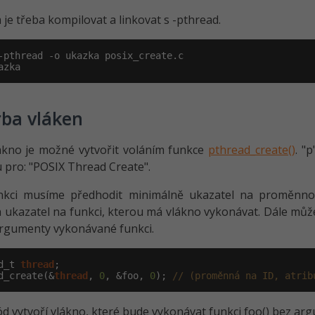
je třeba kompilovat a linkovat s -pthread.
-pthread -o ukazka posix_create.c

azka
rba vláken
ákno je možné vytvořit voláním funkce
pthread_create()
. "
 pro: "POSIX Thread Create".
nkci musíme předhodit minimálně ukazatel na proměnnou 
a ukazatel na funkci, kterou má vlákno vykonávat. Dále můž
rgumenty vykonávané funkci.
d_t 
thread
;

d_create(&
thread
, 
0
, &foo, 
0
); 
// (proměnná na ID, atrib
d vytvoří vlákno, které bude vykonávat funkci foo() bez arg