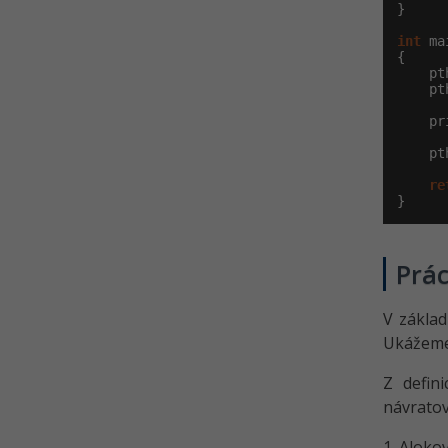
}

int
 ma
{

    pt
    pt
    pr
    pt
re
}
Prá
V zákla
Ukážeme 
Z defin
návrato
1. Aloko