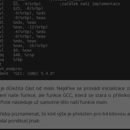
vl    $5, -4(%rbp)        ;začátek naší implementace

vl    $25, -8(%rbp)

vl    -4(%rbp), %edx

vl    -8(%rbp), %eax

dl    %edx, %eax

vl    %eax, -12(%rbp)

vl    -4(%rbp), %edx

vl    -8(%rbp), %eax

dl    %edx, %eax

vl    %eax, -16(%rbp)

vl    $0, %eax

dq    $48, %rsp

pq    %rbp



eh_endproc

dent  "GCC: (GNU) 5.4.0"
je důležitá část od
main
. Nejdříve se provádí inicializac
ní naše funkce, ale funkce GCC, která se stará o přilin
 Poté následuje už samotné tělo naší funkce main.
 třeba poznamenat, že kód výše je přeložen pro 64 bitovou a
dal poněkud jinak: