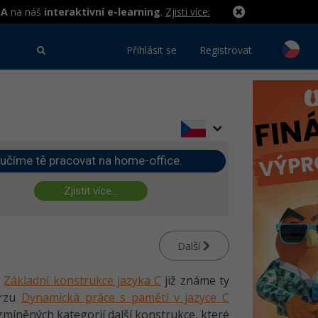
MA
na náš
interaktivní e-learning
.
Zjisti více:
Přihlásit se
Registrovat
učíme tě pracovat na home-office.
Zjistit více...
Další
u
Základní konstrukce jazyka C
již známe ty
urzu
Dynamická práce s pamětí v jazyce C
zmíněných kategorií další konstrukce, které