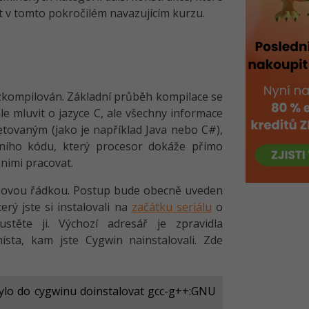
 v tomto pokročilém navazujícím kurzu.
zkompilován. Základní průběh kompilace se
le mluvit o jazyce C, ale všechny informace
retovaným (jako je například Java nebo C#),
ního kódu, který procesor dokáže přímo
 nimi pracovat.
azovou řádkou. Postup bude obecně uveden
rý jste si instalovali na
začátku seriálu
o
těte ji. Výchozí adresář je zpravidla
sta, kam jste Cygwin nainstalovali. Zde
bylo do cygwinu doinstalovat gcc-g++:GNU