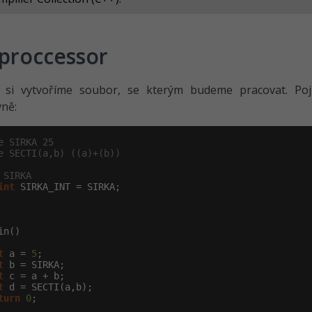
proccessor
e si vytvoříme soubor, se kterým budeme pracovat. P
ně:
e SIRKA 25
e SECTI(a,b) ((a)+(b))
 SIRKA
int
in()

t
 a = 
5
;

t
 b = SIRKA;

t
 c = a + b;

t
 d = SECTI(a,b);

turn
0
;
