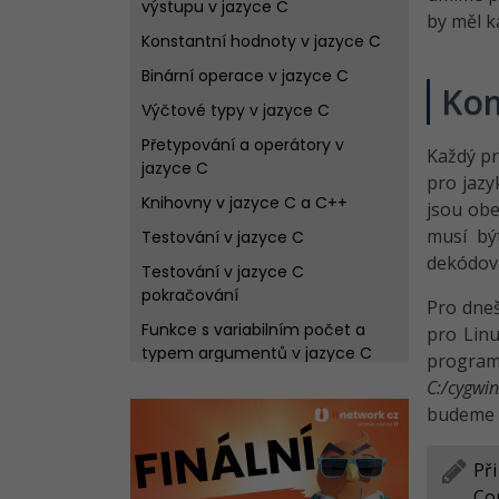
výstupu v jazyce C
by měl k
Konstantní hodnoty v jazyce C
Binární operace v jazyce C
Kom
Výčtové typy v jazyce C
Přetypování a operátory v
Každý pr
jazyce C
pro jazy
Knihovny v jazyce C a C++
jsou obe
musí bý
Testování v jazyce C
dekódova
Testování v jazyce C
pokračování
Pro dneš
Funkce s variabilním počet a
pro Linu
typem argumentů v jazyce C
program
C:/cygwi
budeme v
Př
Com