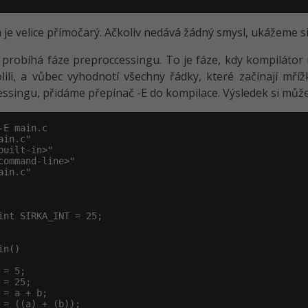
je velice přímočarý. Ačkoliv nedává žádný smysl, ukážeme 
 probíhá fáze preproccessingu. To je fáze, kdy kompilátor
lili, a vůbec vyhodnotí všechny řádky, které začínají mří
ssingu, přidáme přepínač -E do kompilace. Výsledek si můž
-E main.c

ain.c"

built-in>"

command-line>"

ain.c"

int SIRKA_INT = 25;

n()

 = 5;

 = 25;

 = a + b;

 = ((a) + (b));
