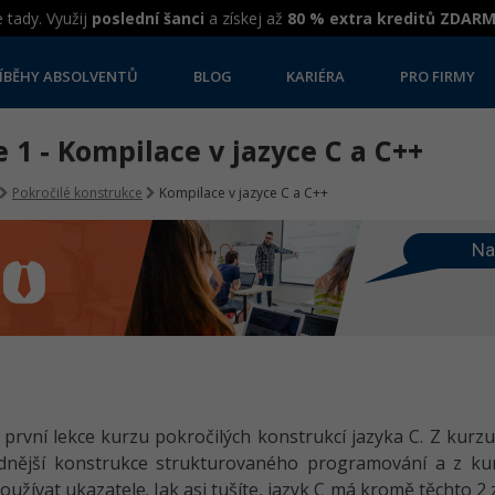
 tady. Využij
poslední šanci
a získej až
80 % extra kreditů ZDAR
ÍBĚHY ABSOLVENTŮ
BLOG
KARIÉRA
PRO FIRMY
 1 - Kompilace v jazyce C a C++
Pokročilé konstrukce
Kompilace v jazyce C a C++
Na
u první lekce kurzu pokročilých konstrukcí jazyka C. Z kurz
adnější konstrukce strukturovaného programování a z k
užívat ukazatele. Jak asi tušíte, jazyk C má kromě těchto 2 