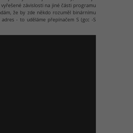
 vyřešené závislosti na jiné části programu
kládám, že by zde někdo rozuměl binárnímu
 adres - to uděláme přepínačem S (gcc -S