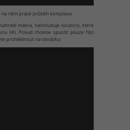
si na něm právě průběh kompilace.
 nahradí makra, naincluduje soubory, které
žkou (#). Pokud chceme spustit pouze fázi
ete prohlédnout na obrázku: