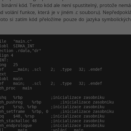
 binární kód. Tento kód ale není spustitelný, protože nemá
ad volání funkce, která je v jiném .c souboru). Nepředpo
oto si zatím kód přeložíme pouze do jazyka symbolických
ile   "main.c"

lobl  SIRKA_INT

ection .rdata,"dr"

lign 4

NT:

ong   25

ef    __main; .scl    2;  .type   32; .endef

xt

lobl  main

ef    main;   .scl    2;  .type   32; .endef

eh_proc   main

shq   %rbp            ;inicializace zasobniku

eh_pushreg    %rbp        ;inicializace zasobniku

vq    %rsp, %rbp      ;inicializace zasobniku

eh_setframe   %rbp, 0     ;inicializace zasobniku

bq    $48, %rsp       ;inicializace zasobniku

eh_stackalloc 48      ;inicializace zasobniku

eh_endprologue        ;inicializace zasobniku

ll    __main          ;volání __main
