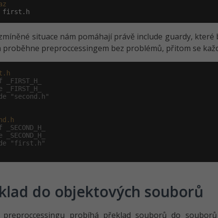
az
 first.h
zmíněné situace nám pomáhají právě include guardy, které 
proběhne preproccessingem bez problémů, přitom se každý
t.h
f _FIRST_H_
e _FIRST_H_
de "second.h"
nd.h
f _SECOND_H_
e _SECOND_H_
de "first.h"
klad do objektových souborů
i preproccessingu probíhá překlad souborů do souborů 