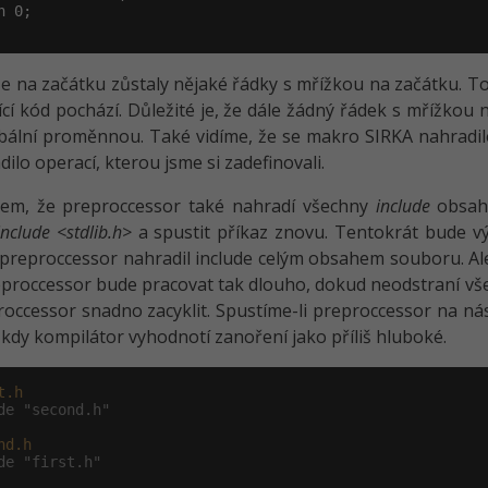
 0;

že na začátku zůstaly nějaké řádky s mřížkou na začátku. 
ící kód pochází. Důležité je, že dále žádný řádek s mřížkou 
bální proměnnou. Také vidíme, že se makro SIRKA nahradi
dilo operací, kterou jsme si zadefinovali.
jsem, že preproccessor také nahradí všechny
include
obsahe
include <stdlib.h>
a spustit příkaz znovu. Tentokrát bude 
preproccessor nahradil include celým obsahem souboru. Ale
eproccessor bude pracovat tak dlouho, dokud neodstraní vš
roccessor snadno zacyklit. Spustíme-li preproccessor na ná
i, kdy kompilátor vyhodnotí zanoření jako příliš hluboké.
t.h
de "second.h"
nd.h
de "first.h"