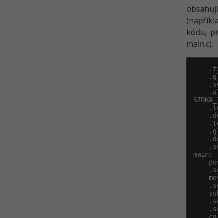
obsahují
(napříkl
kódu, pr
main.c).
    .f
    .g
    .s
    .a
SIRKA_I
    .l
    .d
    .te
    .g
    .d
    .s
main:

    pu
    .s
    mo
    .s
    su
    .s
    .s
    ca