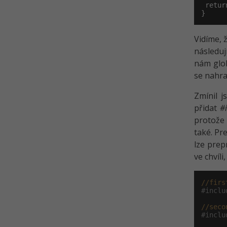
 return
}
Vidíme, 
následuj
nám glo
se nahra
Zmínil 
přidat
#
protože 
také. Pr
lze prep
ve chvíl
//firs
#inclu
//seco
#inclu