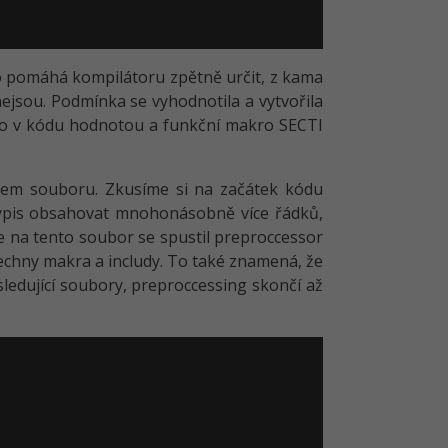
To pomáhá kompilátoru zpětně určit, z kama
nejsou. Podmínka se vyhodnotila a vytvořila
lo v kódu hodnotou a funkční makro SECTI
m souboru. Zkusíme si na začátek kódu
výpis obsahovat mnohonásobně více řádků,
 na tento soubor se spustil preproccessor
echny makra a includy. To také znamená, že
sledující soubory, preproccessing skončí až