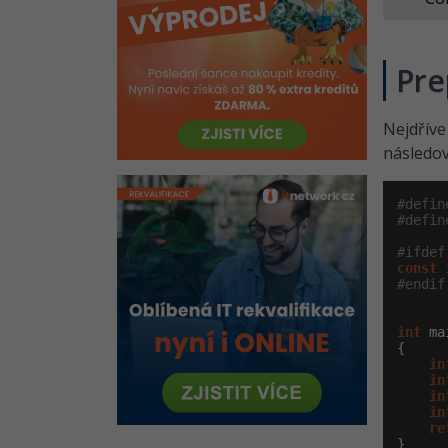
Pre
Nejdřív
následov
#defin
#defin
#ifdef
const
#endif
int
 ma
{

in
in
in
in
re
}