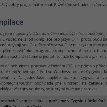
aždý dobrý programátor znát. Právě těm se budeme věnovat
pilace
ogram napsaný v C (nebo v C++) musí být před spuštěním 
k C vůbec neliší od kompilace pro jazyk C++, proto budu dá
cné a týkají se i C++. Protože jazyk C není jazykem interp
t před spuštěním program zkompilován přímo do binár
t a spustit. Ukážeme si jednotlivé fáze kompilace a jak lze s
ní díl nebudeme pracovat v žádném IDE, ale přímo s přík
x, ale může být spuštěn i ve Windows pomocí Cygwinu, kte
ování v C. Jednoduše najděte aplikaci Cygwin a spus
n/home/jme­noUctu/
popřípadě jiné umístění na základě mí
kládat všechny soubory, se kterými budeme pracovat.
i testování jsem se setkal s problémy v Cygwinu. Řešením 
piller Collection (C++).