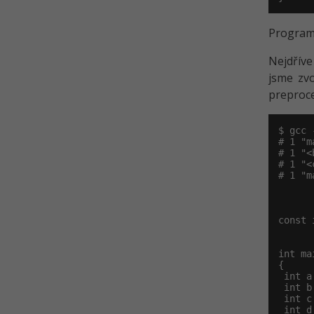
Program 
Nejdříve
jsme zvo
preproce
$ gcc 
# 1 "m
# 1 "<
# 1 "<
# 1 "m
const 
int mai
{

 int a
 int b
 int c
 int d