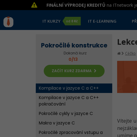
FINÁLNÍ VÝPRODEJ KREDITŮ
na ITnetwork je
IT KURZY
IT E-LEARNING
PŘ
od
0 Kč
Lekce
Pokročilé konstrukce
Dokonči kurz
Céčko
0/13
ZAČÍT KURZ ZDARMA
Kompilace v jazyce C a C++
Kompilace v jazyce C a C++
pokračování
Pokročilé cykly v jazyce C
Vítejte 
Makra v jazyce C
nejzákl
Pokročilé zpracování vstupu a
umíme po