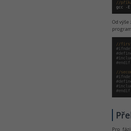
//přík
gcc -E
Od výše 
program 
//firs
#ifnde
#defin
#inclu
#endif
//seco
#ifnde
#defin
#inclu
#endif
Pře
Pro fáz