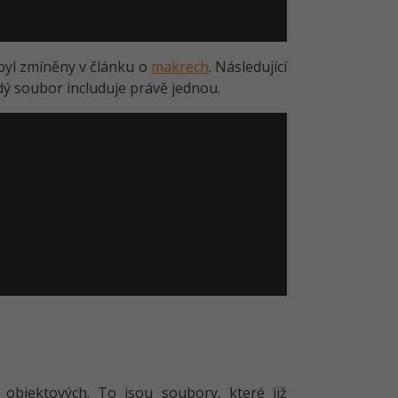
byl zmíněny v článku o
makrech
. Následující
 soubor includuje právě jednou.
objektových. To jsou soubory, které již