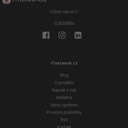
Windows
Učíme národ IT
Fórum
O projektu
Linux
Sítě
Kybernetická bezpečnost
ITnetwork.cz
Elektronický podpis
Blog
Fórum
O projektu
Napsali o nás
Reklama
Vývoj systému
Provozní podmínky
RSS
Kontakt