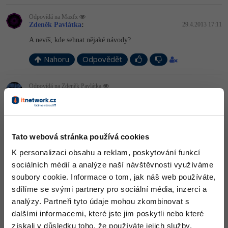
-41%
Odpovídá na Maxfx
Copywriter
Algoritmy
Zdeněk Pavlátka
:
29.4.2013 17:11
-10%
A nevíš, kde sehnat nějaké návody?
WordPress specialista
Umělá inteligence (AI)
Nahoru
Odpovědět
SEO specialista
Pro děti
Odpovídá na Zdeněk Pavlátka
Více
Maxfx
:
29.4.2013 17:12
http://nehe.ceske-hry.cz/tut_obsah.php
Fórum
Nahoru
Odpovědět
Tato webová stránka používá cookies
Kurzy e-commerce
K personalizaci obsahu a reklam, poskytování funkcí
Odpovídá na Zdeněk Pavlátka
Maxfx
:
29.4.2013 17:13
sociálních médií a analýze naší návštěvnosti využíváme
Testování softwaru
Kurzy designu
soubory cookie. Informace o tom, jak náš web používáte,
je to trochu těžší než allegro ale allegro tě omezuje
-80%
Datová analýza
sdílíme se svými partnery pro sociální média, inzerci a
HTML/CSS
Příběhy absolventů
Nahoru
Odpovědět
analýzy. Partneři tyto údaje mohou zkombinovat s
-80%
Digitální gramotnost
dalšími informacemi, které jste jim poskytli nebo které
Blog
Photoshop
získali v důsledku toho, že používáte jejich služby.