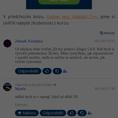
-80%
Vývojář mobilních aplikací
Python
HTML5, CSS3, Bootstrap, SEO
PHP
-80%
Specialista na AI a bigdata
V předchozím kvízu,
Online test znalostí C++
, jsme si
JavaScript
SQL a databáze
ověřili nabyté zkušenosti z kurzu.
JavaScript
-80%
C# Game developer
PHP
Aktivity
Testování a verzování
Python
-80%
Webdesigner
Zdeněk Pavlátka
C++
:
29.4.2013 17:05
UML a návrhové vzory
HTML / CSS
Už nějakou dobu tvořím 2D hry pomocí allegra 5.0.8. Rád bych si
-80%
Tester
vytvořil jednoduchou 3D hru. Mám vymyšleno, jak reprezentovat
Swift
v paměti modely, můžu je načítat ze souborů, ale nevím, jak
React
UML a návrhové vzory
vyřešit vykreslení.
-80%
Systémový administrátor
Kotlin
Odpovědět
Spring
MySQL/MariaDB
-80%
Grafik / UX/UI návrhář
C
ASP.NET MVC
MS-SQL
Odpovídá na Zdeněk Pavlátka
Maxfx
:
29.4.2013 17:08
3D grafik
VB.NET
Django
udělal bych to v opengl ,když už děláš 3D
SQLite
Projektový manažer
SQL
Editováno
Best practices
Nahoru
Odpovědět
-80%
Databázový analytik
Návrh SW