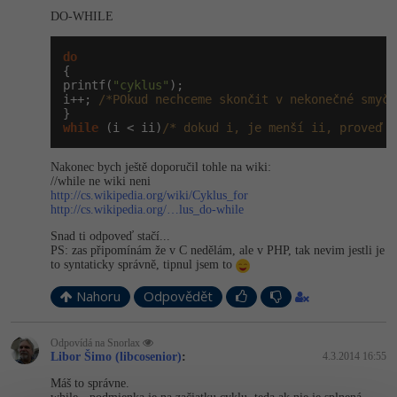
-30%
Kariéra
-80%
Marketing
DO-WHILE
Adobe Illustrator
Pro firmy
-30%
WordPress
do
Adobe Lightroom
{

printf(
"cyklus"
);

-30%
-15%
SEO
i++; 
/*POkud nechceme skončit v nekonečné smyčc
Adobe XD
while
 (i < ii)
/* dokud i, je menší ii, proveď "
-25%
UX
Adobe InDesign
Nakonec bych ještě doporučil tohle na wiki:
Business
//while ne wiki neni
Adobe After Effects
http://cs.wikipedia.org/wiki/Cyklus_for
http://cs.wikipedia.org/…lus_do-while
-25%
-80%
Kryptoměny
Blender
Snad ti odpoveď stačí...
PS: zas připomínám že v C nedělám, ale v PHP, tak nevim jestli je
-30%
Copywriting
to syntaticky správně, tipnul jsem to
Inkscape
Nahoru
Odpovědět
-80%
-80%
MS Office
Fotografování
Odpovídá na Snorlax
Google Dokumenty
Video
Libor Šimo (libcosenior)
:
4.3.2014 16:55
Máš to správne.
Time management
Ostatní