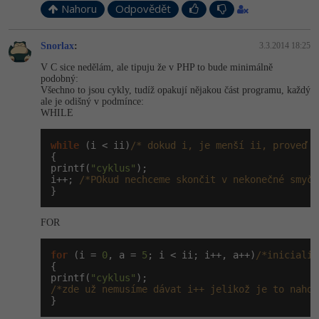
Nahoru
Odpovědět
-41%
Copywriter
Algoritmy
Snorlax
:
3.3.2014 18:25
-10%
WordPress specialista
Umělá inteligence (AI)
V C sice nedělám, ale tipuju že v PHP to bude minimálně
podobný:
Všechno to jsou cykly, tudíž opakují nějakou část programu, každý
SEO specialista
Pro děti
ale je odišný v podmínce:
WHILE
Více
while
 (i < ii)
/* dokud i, je menší ii, proveď "
{

Fórum
printf(
"cyklus"
);

i++; 
/*POkud nechceme skončit v nekonečné smyčc
}
Kurzy e-commerce
FOR
Testování softwaru
Kurzy designu
for
 (i = 
0
, a = 
5
; i < ii; i++, a++)
/*inicializ
-80%
Datová analýza
{

HTML/CSS
Příběhy absolventů
printf(
"cyklus"
/*zde už nemusíme dávat i++ jelikož je to nahož
-80%
Digitální gramotnost
Blog
Photoshop
}