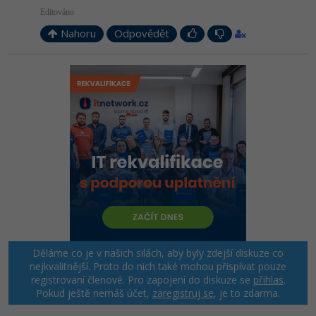
Editováno
Nahoru
Odpovědět
Děláme co je v našich silách, aby byly zdejší diskuze co
nejkvalitnější. Proto do nich také mohou přispívat pouze
registrovaní členové. Pro zapojení do diskuze se
přihlas
.
Pokud ještě nemáš účet,
zaregistruj se
, je to zdarma.