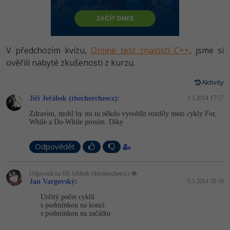
-80%
Vývojář mobilních aplikací
Python
HTML5, CSS3, Bootstrap, SEO
PHP
-80%
Specialista na AI a bigdata
JavaScript
SQL a databáze
JavaScript
V předchozím kvízu,
Online test znalostí C++
, jsme si
-80%
C# Game developer
PHP
ověřili nabyté zkušenosti z kurzu.
Testování a verzování
Python
-80%
Webdesigner
C++
Aktivity
UML a návrhové vzory
HTML / CSS
Jiří Jeřábek (thechorcheecz)
:
3.3.2014 17:57
-80%
Tester
Swift
Zdravím, mohl by mi tu někdo vysvětlit rozdíly mezi cykly For,
React
UML a návrhové vzory
While a Do-While prosím. Díky
-80%
Systémový administrátor
Kotlin
Spring
MySQL/MariaDB
Odpovědět
-80%
Grafik / UX/UI návrhář
C
ASP.NET MVC
MS-SQL
Odpovídá na Jiří Jeřábek (thechorcheecz)
3D grafik
VB.NET
Jan Vargovský
:
3.3.2014 18:10
Django
SQLite
Určitý počet cyklů
Projektový manažer
SQL
s podmínkou na konci
Best practices
s podmínkou na začátku
-80%
Databázový analytik
Návrh SW