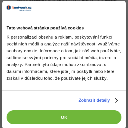
while - podmienka je na začiatku cyklu, teda ak nie je splnená,
cyklus neprebehne ani raz. (aby sa cyklus opakoval, musí sa meniť
hodnota podmienky, napr. i++;)
Windows
Fórum
do while - podmienka je na konci cyklu, teda aj keď nie je
splnená, cyklus prebehne jeden krát. (aby sa cyklus opakoval, musí
sa meniť hodnota podmienky, napr. i++;)
Linux
Tato webová stránka používá cookies
for - je ako while, ale všetko v jednom, (nemusí sa zvlášť meniť
hodnota podmienky, je už menená priamo vo výraze for( ; ; i++))
K personalizaci obsahu a reklam, poskytování funkcí
Sítě
sociálních médií a analýze naší návštěvnosti využíváme
Nahoru
Odpovědět
soubory cookie. Informace o tom, jak náš web používáte,
Kybernetická bezpečnost
sdílíme se svými partnery pro sociální média, inzerci a
vitamin
:
4.3.2014 17:43
analýzy. Partneři tyto údaje mohou zkombinovat s
Elektronický podpis
dalšími informacemi, které jste jim poskytli nebo které
získali v důsledku toho, že používáte jejich služby.
Fórum
if
(i < ii){

        printf(
"cyklus"
);

        i++;

goto
 WHILE;

Zobrazit detaily
}

//-----------------------------------------
OK
DO_WHILE:

printf(
"cyklus"
);
