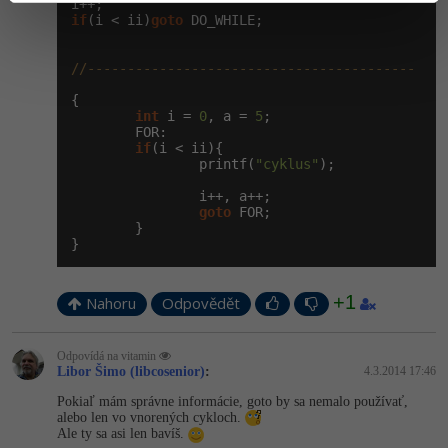
if
(i < ii)
goto
 DO_WHILE;

//-----------------------------------------
{

int
 i = 
0
, a = 
5
;

        FOR:

if
(i < ii){

                printf(
"cyklus"
);

                i++, a++;

goto
 FOR;

        }

}
+1
Nahoru
Odpovědět
Odpovídá na vitamin
Libor Šimo (libcosenior)
:
4.3.2014 17:46
Pokiaľ mám správne informácie, goto by sa nemalo používať,
alebo len vo vnorených cykloch.
Ale ty sa asi len bavíš.