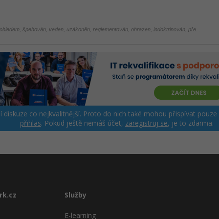
ohledem, špehován, veden, uzákoněn, reglementován, ohrazen, indoktrinován, pře...
ší diskuze co nejkvalitnější. Proto do nich také mohou přispívat pouze
přihlas
. Pokud ještě nemáš účet,
zaregistruj se
, je to zdarma.
rk.cz
Služby
E-learning