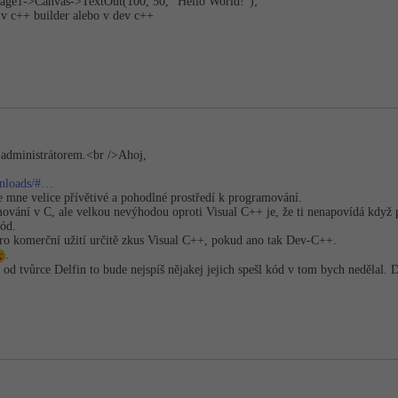
mage1->Canvas->TextOut(100, 50, "Hello World!");
v c++ builder alebo v dev c++
administrátorem.<br />Ahoj,
wnloads/#…
le mne velice přívětivé a pohodlné prostředí k programování.
ání v C, ale velkou nevýhodou oproti Visual C++ je, že ti nenapovídá když píš
ód.
ro komerční užití určitě zkus Visual C++, pokud ano tak Dev-C++.
.
od tvůrce Delfin to bude nejspíš nějakej jejich spešl kód v tom bych nedělal. D