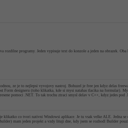
 dva rozdilne programy. Jeden vypisuje text do konzole a jeden na obrazek. Oba 
dnou, ze je to nejlepsi vyvojovy nastroj. Bohuzel je free jen kdyz delas free
st Form designeru (toho klikatka, kde si mysi natahas tlacika na formular). M
e resene pomoci .NET. To tak trochu ztraci smysl delav v C++, kdyz jedes pod 
je klikatko co tvori nativni Windowsi aplikace. Je tu vsak velke ALE. Jedna s
Builder) mam jeden projekt a vzdy lituji dne, kdy jsem se rozhodl Builder pouz