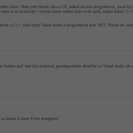
 vubec chces. Dnes jede hlavne Java a C#, pokud zacinas programovat, zacal by
nes se jiz prakticky v nicem jinem nedela (kdo tvrdi opak, zaspal dobu). C++ j
tavat u C++, volil bych Visual studio a programoval pod .NET. Pokud ne, zacni
te budem mať nad čím uvažovať pravdepodobne skončím vo Visual studio ale e
o sa dostať k tomu Form designeru?