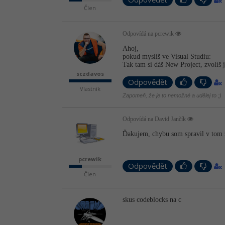
Člen
Odpovídá na pcrewik
Ahoj,
pokud myslíš ve Visual Studiu:
Tak tam si dáš New Project, zvolíš 
sczdavos
Odpovědět
Vlastník
Zapomeň, že je to nemožné a udělej to ;)
Odpovídá na David Jančík
Ďakujem, chybu som spravil v tom ž
pcrewik
Odpovědět
Člen
skus codeblocks na c