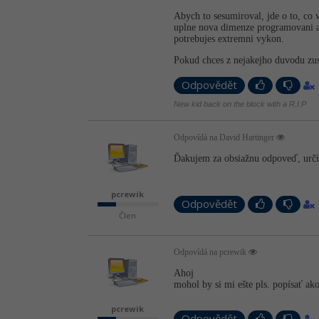
Abych to sesumiroval, jde o to, co
uplne nova dimenze programovani a d
potrebujes extremni vykon.
Pokud chces z nejakejho duvodu zus
Odpovědět
New kid back on the block with a R.I.P
Odpovídá na David Hartinger
Ďakujem za obsiažnu odpoveď, urči
pcrewik
Odpovědět
Člen
Odpovídá na pcrewik
Ahoj
mohol by si mi ešte pls. popísať ak
pcrewik
Odpovědět