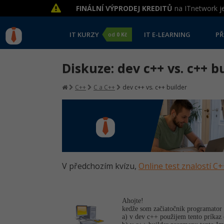
FINÁLNÍ VÝPRODEJ KREDITŮ
na ITnetwork je
IT KURZY
IT E-LEARNING
PŘ
od
0 Kč
Diskuze: dev c++ vs. c++ b
C++
C a C++
dev c++ vs. c++ builder
V předchozím kvízu,
Online test znalostí C
Ahojte!
kedže som začiatočnik programator
a) v dev c++ použijem tento príkaz