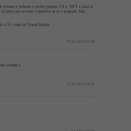
ch rovnou v jednom z techto jazyku. C# a .NET a Java je
e preci jen uz stare a pouziva se je v prapade, kdy
 s C# - take ve Visual Studiu.
30.12.2010 21:42
šte uvidím:)
31.12.2010 14:42