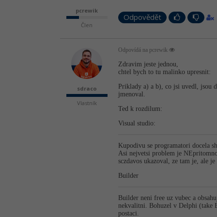
pcrewik
Odpovědět
Člen
Odpovídá na pcrewik
Zdravim jeste jednou,
chtel bych to tu malinko upresnit:
Priklady a) a b), co jsi uvedl, jsou
sdraco
jmenoval.
Vlastník
Ted k rozdilum:
Visual studio:
Kupodivu se programatori docela sho
Asi nejvetsi problem je NEpritomno
sczdavos ukazoval, ze tam je, ale j
Builder
Builder neni free uz vubec a obsahu
nekvalitni. Bohuzel v Delphi (take 
postaci.