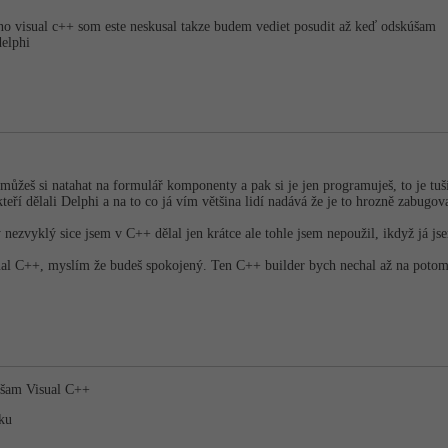
 no visual c++ som este neskusal takze budem vediet posudit až keď odskúšam
delphi
ůžeš si natahat na formulář komponenty a pak si je jen programuješ, to je tuší
kteří dělali Delphi a na to co já vím většina lidí nadává že je to hrozně zabug
ý nezvyklý sice jsem v C++ dělal jen krátce ale tohle jsem nepoužil, ikdyž já js
ual C++, myslím že budeš spokojený. Ten C++ builder bych nechal až na poto
úšam Visual C++
ku