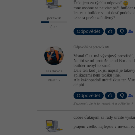
Ďakujem za rýchlu odpoveď
mne osobne sa najviac páči builder
len c++ builder sa mi dosť podoba 
tebe sa prečo zdá divný?
pcrewik
Člen
Odpovědět
Odpovídá na pcrewik
Visual C++ má vývojový prostředí, m
Nelíbí se mi protože je od Borland 
builder nebyl to samé.
Dále ten kód jak jsi napsal je takov
sczdavos
aplikacemi není trošku jiné.
Vlastník
Ale každopádně určitě zkus ten Vis
delphi.
Odpovědět
Zapomeň, že je to nemožné a udělej to ;)
dobre ďakujem za rady určite vysk
prajem všetko najlepšie v novom ro