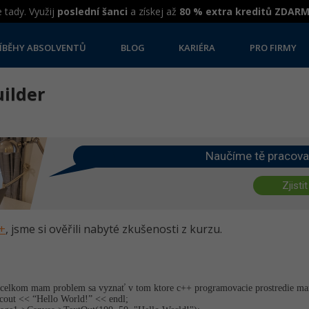
 tady. Využij
poslední šanci
a získej až
80 % extra kreditů ZDAR
ÍBĚHY ABSOLVENTŮ
BLOG
KARIÉRA
PRO FIRMY
uilder
Naučíme tě pracova
Zjistit
++
, jsme si ověřili nabyté zkušenosti z kurzu.
 celkom mam problem sa vyznať v tom ktore c++ programovacie prostredie m
 cout << “Hello World!” << endl;