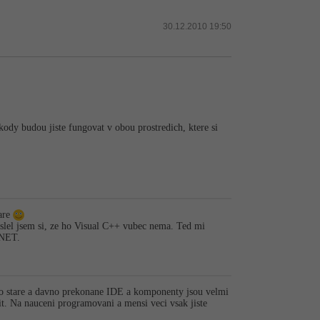
30.12.2010 19:50
kody budou jiste fungovat v obou prostredich, ktere si
ware
yslel jsem si, ze ho Visual C++ vubec nema. Ted mi
.NET.
e o stare a davno prekonane IDE a komponenty jsou velmi
it. Na nauceni programovani a mensi veci vsak jiste