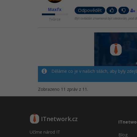
Maxfx
Odpovědět
Být ovládán znamená být sledován, pod d
Tvůrce
Děláme co je v našich silách, aby byly zdej
Zobrazeno 11 zpráv z 11.
ITnetwork.cz
ITnetwo
Učíme národ IT
Blog