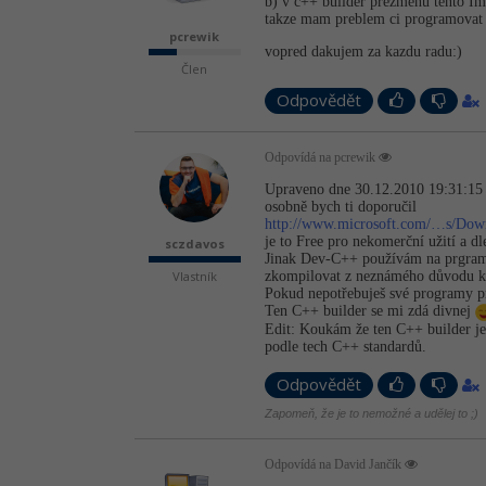
b) v c++ builder prezmenu tento I
takze mam preblem ci programovat 
pcrewik
vopred dakujem za kazdu radu:)
Člen
Odpovědět
Odpovídá na pcrewik
Upraveno dne 30.12.2010 19:31:15 
osobně bych ti doporučil
http://www.microsoft.com/…s/Do
je to Free pro nekomerční užití a d
sczdavos
Jinak Dev-C++ používám na prgramov
Vlastník
zkompilovat z neznámého důvodu k
Pokud nepotřebuješ své programy p
Ten C++ builder se mi zdá divnej
Edit: Koukám že ten C++ builder je 
podle tech C++ standardů.
Odpovědět
Zapomeň, že je to nemožné a udělej to ;)
Odpovídá na David Jančík