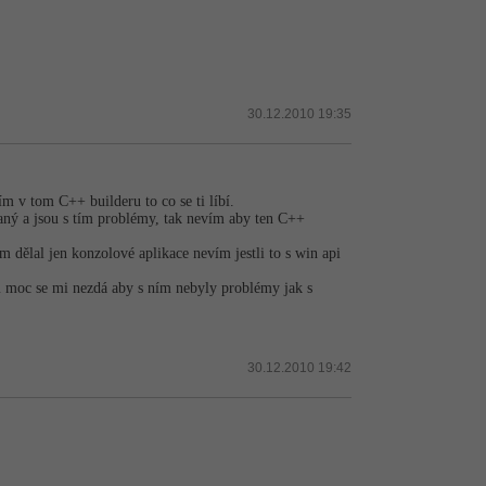
30.12.2010 19:35
m v tom C++ builderu to co se ti líbí.
ovaný a jsou s tím problémy, tak nevím aby ten C++
em dělal jen konzolové aplikace nevím jestli to s win api
m moc se mi nezdá aby s ním nebyly problémy jak s
30.12.2010 19:42