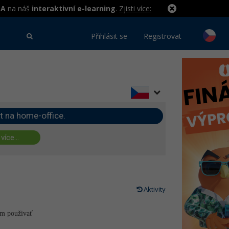
MA
na náš
interaktivní e-learning
.
Zjisti více:
Přihlásit se
Registrovat
t na home-office.
 více...
Aktivity
am použivať