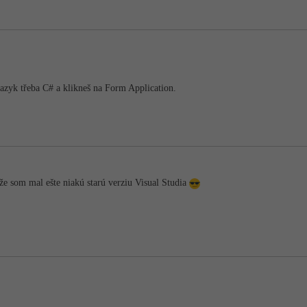
jazyk třeba C# a klikneš na Form Application.
e som mal ešte niakú starú verziu Visual Studia