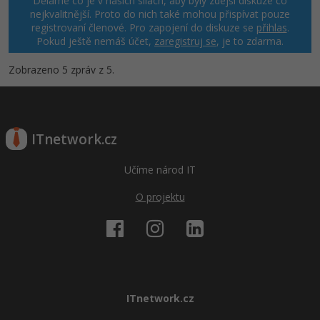
Děláme co je v našich silách, aby byly zdejší diskuze co
nejkvalitnější. Proto do nich také mohou přispívat pouze
registrovaní členové. Pro zapojení do diskuze se
přihlas
.
Pokud ještě nemáš účet,
zaregistruj se
, je to zdarma.
Zobrazeno 5 zpráv z 5.
ITnetwork.cz
Učíme národ IT
O projektu
ITnetwork.cz