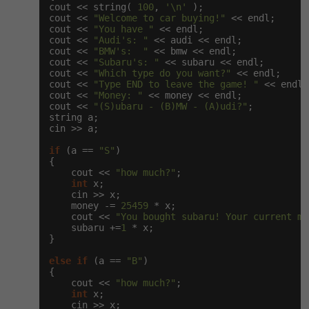
cout << string( 
100
, 
'\n'
 );

cout << 
"Welcome to car buying!"
 << endl;

-41%
Copywriter
Algoritmy
cout << 
"You have "
 << endl;

cout << 
"Audi's: "
 << audi << endl;

cout << 
"BMW's:  "
 << bmw << endl;

-10%
WordPress specialista
Umělá inteligence (AI)
cout << 
"Subaru's: "
 << subaru << endl;

cout << 
"Which type do you want?"
 << endl;

cout << 
"Type END to leave the game! "
 << endl;

SEO specialista
Pro děti
cout << 
"Money: "
 << money << endl;

cout << 
"(S)ubaru - (B)MW - (A)udi?"
;

string a;

Více
cin >> a;

if
 (a == 
"S"
)

Fórum
{

    cout << 
"how much?"
;

int
 x;

    cin >> x;

Kurzy e-commerce
    money -= 
25459
 * x;

    cout << 
"You bought subaru! Your current mo
Testování softwaru
    subaru +=
1
 * x;

Kurzy designu
}

-80%
Datová analýza
HTML/CSS
else
if
 (a == 
"B"
)

Příběhy absolventů
{

    cout << 
"how much?"
;

-80%
Digitální gramotnost
Blog
Photoshop
int
 x;

    cin >> x;
