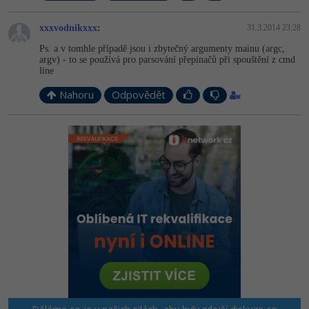
xxxvodnikxxx
:
31.3.2014 23:28
Ps. a v tomhle případě jsou i zbytečný argumenty mainu (argc,
argv) - to se používá pro parsování přepínačů při spouštění z cmd
line
Nahoru
Odpovědět