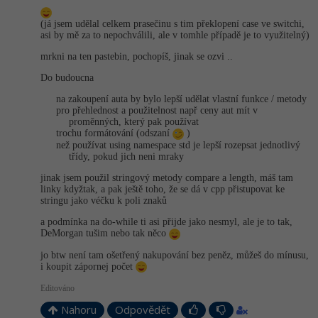
(já jsem udělal celkem prasečinu s tim překlopení case ve switchi,
asi by mě za to nepochválili, ale v tomhle případě je to využitelný)
mrkni na ten pastebin, pochopíš, jinak se ozvi ..
Do budoucna
na zakoupení auta by bylo lepší udělat vlastní funkce / metody
pro přehlednost a použitelnost např ceny aut mít v
proměnných, který pak používat
trochu formátování (odszaní
)
než používat using namespace std je lepší rozepsat jednotlivý
třídy, pokud jich neni mraky
jinak jsem použil stringový metody compare a length, máš tam
linky kdyžtak, a pak ještě toho, že se dá v cpp přistupovat ke
stringu jako véčku k poli znaků
a podmínka na do-while ti asi přijde jako nesmyl, ale je to tak,
DeMorgan tušim nebo tak něco
jo btw není tam ošetřený nakupování bez peněz, můžeš do mínusu,
i koupit zápornej počet
Editováno
Nahoru
Odpovědět