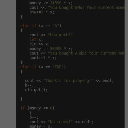
-30%
    money -= 
31596
 * x;

Kariéra
-80%
Marketing
Adobe Illustrator
    cout << 
"You bought BMW! Your current money
    bmw+=
1
 * x;

Pro firmy
}

-30%
WordPress
Adobe Lightroom
else
if
 (a == 
"A"
)

-30%
-15%
{

SEO
Adobe XD
    cout << 
"how much?"
;

int
 x;

-25%
    cin >> x;

UX
Adobe InDesign
    money -= 
36498
 * x;

    cout << 
"You bought Audi! Your current mone
    audi+=
1
 * x;

Business
Adobe After Effects
else
if
 (a == 
"END"
)

-25%
-80%
{

Kryptoměny
Blender
  cout << 
"Thank's for playing!"
 << endl;

-30%
  b--;

Copywriting
Inkscape
  cin.get();

-80%
-80%
MS Office
}

Fotografování
if
 (money <= 
0
)

Google Dokumenty
    {

Video
    b--;

    cout << 
"No money!"
 << endl;

Time management
    money = 
0
;

Ostatní