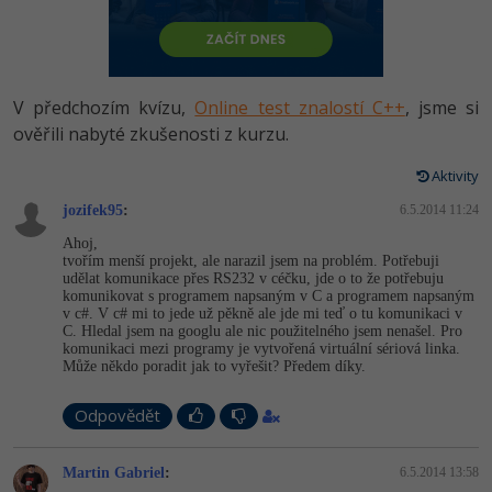
-80%
Vývojář mobilních aplikací
Python
HTML5, CSS3, Bootstrap, SEO
PHP
-80%
Specialista na AI a bigdata
JavaScript
SQL a databáze
JavaScript
V předchozím kvízu,
Online test znalostí C++
, jsme si
-80%
C# Game developer
PHP
ověřili nabyté zkušenosti z kurzu.
Testování a verzování
Python
-80%
Webdesigner
C++
Aktivity
UML a návrhové vzory
HTML / CSS
jozifek95
:
6.5.2014 11:24
-80%
Tester
Swift
Ahoj,
React
UML a návrhové vzory
tvořím menší projekt, ale narazil jsem na problém. Potřebuji
-80%
Systémový administrátor
Kotlin
udělat komunikace přes RS232 v céčku, jde o to že potřebuju
komunikovat s programem napsaným v C a programem napsaným
Spring
MySQL/MariaDB
v c#. V c# mi to jede už pěkně ale jde mi teď o tu komunikaci v
-80%
Grafik / UX/UI návrhář
C
C. Hledal jsem na googlu ale nic použitelného jsem nenašel. Pro
ASP.NET MVC
komunikaci mezi programy je vytvořená virtuální sériová linka.
MS-SQL
Může někdo poradit jak to vyřešit? Předem díky.
3D grafik
VB.NET
Django
SQLite
Odpovědět
Projektový manažer
SQL
Best practices
-80%
Martin Gabriel
:
6.5.2014 13:58
Databázový analytik
Návrh SW