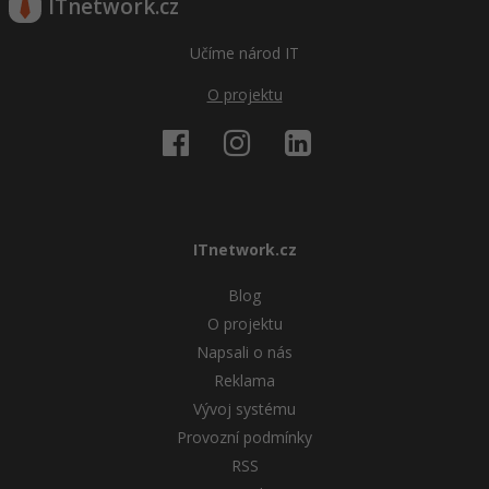
ITnetwork.cz
Windows
Fórum
Učíme národ IT
Linux
O projektu
Sítě
Kybernetická bezpečnost
Elektronický podpis
ITnetwork.cz
Blog
Fórum
O projektu
Napsali o nás
Reklama
Vývoj systému
Provozní podmínky
RSS