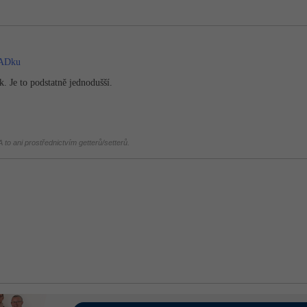
%ADku
. Je to podstatně jednodušší.
 to ani prostřednictvím getterů/setterů.