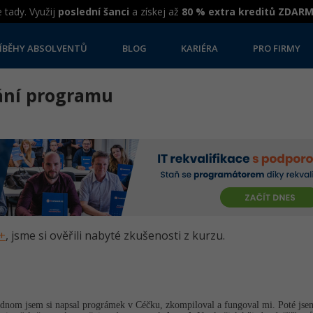
 tady. Využij
poslední šanci
a získej až
80 % extra kreditů ZDAR
ÍBĚHY ABSOLVENTŮ
BLOG
KARIÉRA
PRO FIRMY
vání programu
++
, jsme si ověřili nabyté zkušenosti z kurzu.
dnom jsem si napsal prográmek v Céčku, zkompiloval a fungoval mi. Poté jsem j