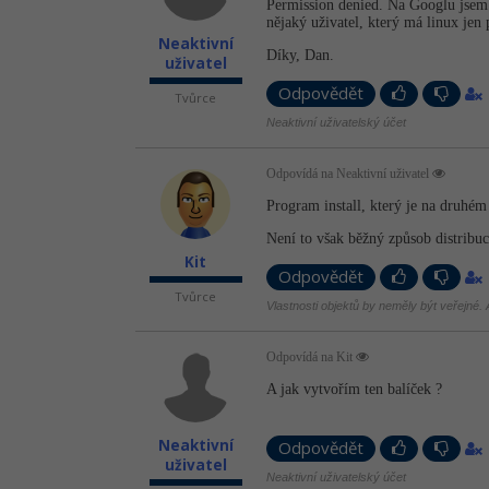
Permission denied. Na Googlu jsem
nějaký uživatel, který má linux jen 
Neaktivní
Díky, Dan.
uživatel
Odpovědět
Tvůrce
Neaktivní uživatelský účet
Odpovídá na Neaktivní uživatel
Program install, který je na druhém 
Není to však běžný způsob distribuc
Kit
Odpovědět
Tvůrce
Vlastnosti objektů by neměly být veřejné. A
Odpovídá na Kit
A jak vytvořím ten balíček ?
Neaktivní
Odpovědět
uživatel
Neaktivní uživatelský účet