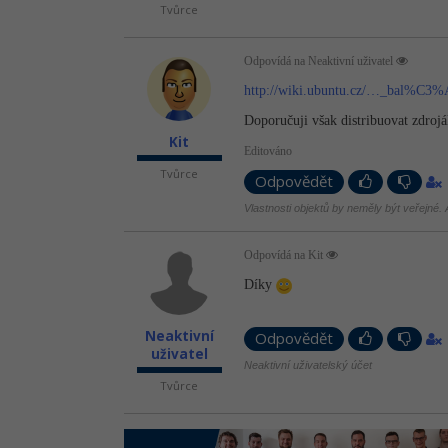
Tvůrce
Odpovídá na Neaktivní uživatel
http://wiki.ubuntu.cz/…_bal%C3
Doporučuji však distribuovat zdroják
Kit
Editováno
Tvůrce
Odpovědět
Vlastnosti objektů by neměly být veřejné. A
Odpovídá na Kit
Díky
Neaktivní
Odpovědět
uživatel
Neaktivní uživatelský účet
Tvůrce