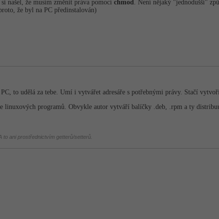
 si našel, že musím změnit práva pomocí
chmod
. Není nějaký "jednodušší" způ
proto, že byl na PC předinstalován)
PC, to udělá za tebe. Umí i vytvářet adresáře s potřebnými právy. Stačí vytvoři
e linuxových programů. Obvykle autor vytváří balíčky .deb, .rpm a ty distribuu
 to ani prostřednictvím getterů/setterů.