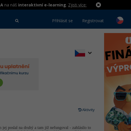
MA
na náš
interaktivní e-learning
.
Zjisti více:
Přihlásit se
Registrovat
Aktivity
ej poslal na druhý a tam již nefungoval - zahlásilo to