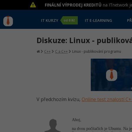
FINÁLNÍ VÝPRODEJ KREDITŮ
na ITnetwork je
IT KURZY
IT E-LEARNING
PŘ
od
0 Kč
Diskuze: Linux - publiko
C++
C a C++
Linux - publikování programu
V předchozím kvízu,
Online test znalostí C
Ahoj,
na dvou počítačích je Ubuntu. Na je