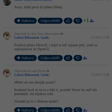
Sorry, mám pocit že píšem blbiny.
+1
Nahoru
Odpovědět
Odpovídá na Libor Šimo (libcosenior)
Luboš Běhounek Satik
:
2.5.2013 17:46
Používá přímo DirectX, i když si teď nejsem jistý, jestli to
nepřepisoval do OpenGL.
Nahoru
Odpovědět
Odpovídá na Lukáš Hruda
Luboš Běhounek Satik
:
2.5.2013 17:48
Můžeš mi ten zdroják poslat?
Kouknul bych se na to a řekl ti, protože Vector by měl být
pomalejší, má nějakou režii.
Zkoušel jsi to v Release módu?
Nahoru
Odpovědět