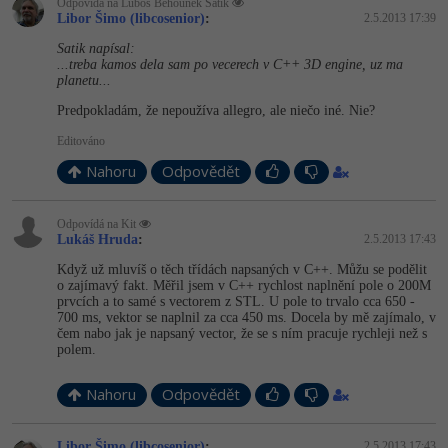
Odpovídá na Luboš Běhounek Satik
Libor Šimo (libcosenior)
:
2.5.2013 17:39
Satik napísal:
...treba kamos dela sam po vecerech v C++ 3D engine, uz ma
planetu...
Predpokladám, že nepoužíva allegro, ale niečo iné. Nie?
Editováno
Nahoru
Odpovědět
Odpovídá na Kit
Lukáš Hruda
:
2.5.2013 17:43
Když už mluvíš o těch třídách napsaných v C++. Můžu se podělit
o zajímavý fakt. Měřil jsem v C++ rychlost naplnění pole o 200M
prvcích a to samé s vectorem z STL. U pole to trvalo cca 650 -
700 ms, vektor se naplnil za cca 450 ms. Docela by mě zajímalo, v
čem nabo jak je napsaný vector, že se s ním pracuje rychleji než s
polem.
Nahoru
Odpovědět
Libor Šimo (libcosenior)
:
2.5.2013 17:43