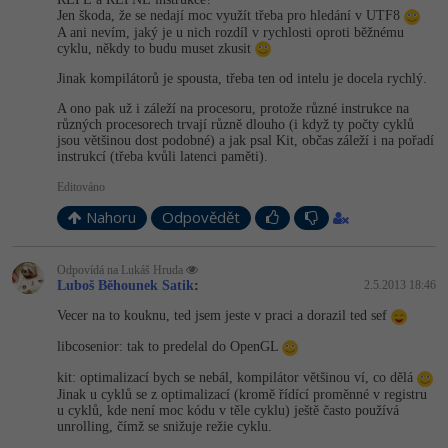
Jen škoda, že se nedají moc využít třeba pro hledání v UTF8
A ani nevím, jaký je u nich rozdíl v rychlosti oproti běžnému
cyklu, někdy to budu muset zkusit
Jinak kompilátorů je spousta, třeba ten od intelu je docela rychlý.
A ono pak už i záleží na procesoru, protože různé instrukce na
různých procesorech trvají různě dlouho (i když ty počty cyklů
jsou většinou dost podobné) a jak psal Kit, občas záleží i na pořadí
instrukcí (třeba kvůli latenci paměti).
Editováno
Nahoru
Odpovědět
Odpovídá na Lukáš Hruda
Luboš Běhounek Satik
:
2.5.2013 18:46
Vecer na to kouknu, ted jsem jeste v praci a dorazil ted sef
libcosenior: tak to predelal do OpenGL
kit: optimalizací bych se nebál, kompilátor většinou ví, co dělá
Jinak u cyklů se z optimalizací (kromě řídící proměnné v registru
u cyklů, kde není moc kódu v těle cyklu) ještě často používá
unrolling, čímž se snižuje režie cyklu.