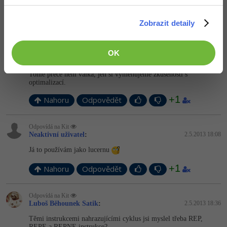
Nahoru
Odpovědět
Zobrazit detaily
Odpovídá na Neaktivní uživatel
Kit
:
2.5.2013 18:05
OK
A to nám říkáš jen tak se zapnutým laserovým mečem v ruce?
Tohle přece není válka, jen si vyměňujeme zkušenosti s
optimalizací.
+1
Nahoru
Odpovědět
Odpovídá na Kit
Neaktivní uživatel
:
2.5.2013 18:08
Já to používám jako lucernu
+1
Nahoru
Odpovědět
Odpovídá na Kit
Luboš Běhounek Satik
:
2.5.2013 18:36
Těmi instrukcemi nahrazujícími cyklus jsi myslel třeba REP,
REPE a REPNE instrukce?