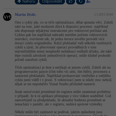
Nahoru
Odpovědět
Martin Dráb
:
2.5.2013 20:04
Ono z cykly jde, co se týče optimalizace, dělat spoustu věcí. Záleží
také na tom, jaké možnosti dává k dispozici procesor: například
zda disponuje nějakými instrukcemi pro vektorové počítání atd.
Cyklus pak lze například nahradit menším počtem vektorových
instrukcí, rozvinout tak, že jedna iterace nového provádí více
iterací cyklu originálního. Když překladač vidí několik vnořených
cyklů a zjistí, že přerovnání operací prováděných v tom
nejvnitřnějším nenej nezpůsobí nežádoucí vedlejší účinky, ale také
lépe rozloží závislosti jednotlivých operací, může klidně prohodit
pořadí zanoření cyklů.
Těch optimalizací je dost a netýkají se jenom cyklů. Záleží ale na
programovacím jazyce (čím toho víc umí, tím hůře), procesoru a
nastavení překladače. Například prohazování vnitřního a vnějšího
cyklu jsem viděl i v praxi. S vektorizací jsem si nikdy moc nehrál,
nějak se mi nepodařilo Visual Studio příslušně nastavit.
Jinak umisťování proměnné do registru může znamenat problémy
v případě, že k ní aplikace přistupuje z více vláken souběžně. Což
samozřejmě za předpokladu, že aktuální hodnota proměnné se
nenachází v paměti, ale v registru, nedává správné výsledky.
Někdy může být zajímavé se podívat, jakým způsobem jsou