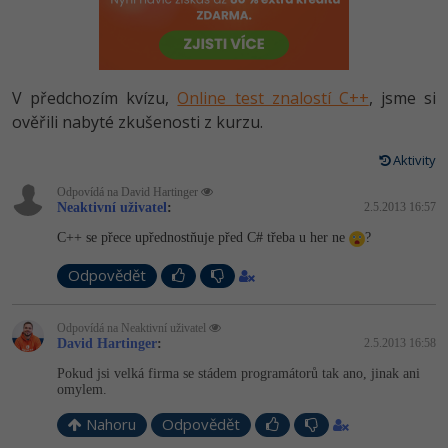
-80%
Vývojář mobilních aplikací
Python
HTML5, CSS3, Bootstrap, SEO
PHP
-80%
Specialista na AI a bigdata
JavaScript
SQL a databáze
JavaScript
V předchozím kvízu,
Online test znalostí C++
, jsme si
-80%
C# Game developer
PHP
ověřili nabyté zkušenosti z kurzu.
Testování a verzování
Python
-80%
Webdesigner
C++
Aktivity
UML a návrhové vzory
HTML / CSS
Odpovídá na David Hartinger
-80%
Tester
Swift
Neaktivní uživatel
:
2.5.2013 16:57
React
UML a návrhové vzory
C++ se přece upřednostňuje před C# třeba u her ne
?
-80%
Systémový administrátor
Kotlin
Spring
MySQL/MariaDB
Odpovědět
-80%
Grafik / UX/UI návrhář
C
ASP.NET MVC
MS-SQL
Odpovídá na Neaktivní uživatel
3D grafik
David Hartinger
:
2.5.2013 16:58
VB.NET
Django
SQLite
Pokud jsi velká firma se stádem programátorů tak ano, jinak ani
Projektový manažer
omylem.
SQL
Best practices
Nahoru
Odpovědět
-80%
Databázový analytik
Návrh SW