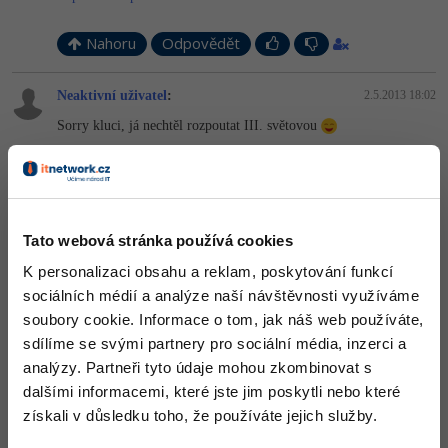
Nahoru
Odpovědět
Neaktivní uživatel
:
2.5.2013 18:02
Sorry kluci, já nechtěl rozpoutat III. světovou
Nahoru
Odpovědět
Odpovídá na Neaktivní uživatel
Tato webová stránka používá cookies
Petr Nymsa
:
2.5.2013 18:04
K personalizaci obsahu a reklam, poskytování funkcí
Tohle je takový menší boj
A ještě vcelku se dobře čte
... ale
možná by moderátoři potom mohli začít hlídat
sociálních médií a analýze naší návštěvnosti využíváme
soubory cookie. Informace o tom, jak náš web používáte,
+1
Nahoru
Odpovědět
sdílíme se svými partnery pro sociální média, inzerci a
analýzy. Partneři tyto údaje mohou zkombinovat s
Neaktivní uživatel
:
2.5.2013 18:05
dalšími informacemi, které jste jim poskytli nebo které
Ale aspoň zase vím něco víc
získali v důsledku toho, že používáte jejich služby.