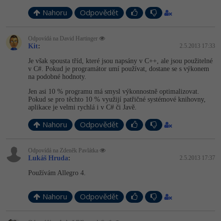
Nahoru
Odpovědět
Odpovídá na David Hartinger
Kit
:
2.5.2013 17:33
Je však spousta tříd, které jsou napsány v C++, ale jsou použitelné
v C#. Pokud je programátor umí používat, dostane se s výkonem
na podobné hodnoty.
Jen asi 10 % programu má smysl výkonnostně optimalizovat.
Pokud se pro těchto 10 % využijí patřičné systémové knihovny,
aplikace je velmi rychlá i v C# či Javě.
Nahoru
Odpovědět
Odpovídá na Zdeněk Pavlátka
Lukáš Hruda
:
2.5.2013 17:37
Používám Allegro 4.
Nahoru
Odpovědět