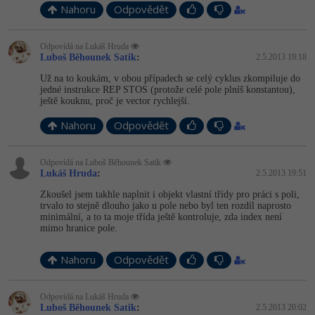
Nahoru
Odpovědět
Odpovídá na Lukáš Hruda
Luboš Běhounek Satik
:
2.5.2013 19:18
Už na to koukám, v obou případech se celý cyklus zkompiluje do
jedné instrukce REP STOS (protože celé pole plníš konstantou),
ještě kouknu, proč je vector rychlejší.
Nahoru
Odpovědět
Odpovídá na Luboš Běhounek Satik
Lukáš Hruda
:
2.5.2013 19:51
Zkoušel jsem takhle naplnit i objekt vlastní třídy pro práci s poli,
trvalo to stejně dlouho jako u pole nebo byl ten rozdíl naprosto
minimální, a to ta moje třída ještě kontroluje, zda index není
mimo hranice pole.
Nahoru
Odpovědět
Odpovídá na Lukáš Hruda
Luboš Běhounek Satik
:
2.5.2013 20:02