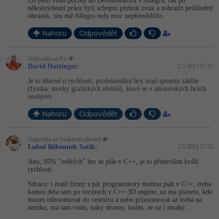
Co jsem viděl počiny do Devbookátoru v Allegru, tak po
-30%
Kariéra
-80%
Marketing
několitýdenní práce byli schopni přehrát zvuk a zobrazit průhledný
Adobe Illustrator
obrázek, tím mě Allegro tedy moc nepřesvědčilo.
Pro firmy
-30%
WordPress
Adobe Lightroom
Nahoru
Odpovědět
-30%
-15%
SEO
Adobe XD
Odpovídá na Kit
David Hartinger
:
2.5.2013 17:15
-25%
UX
Adobe InDesign
Je to hlavně o rychlosti, profesionální hry mají spoustu zátěže
(fyzika, stovky grafických efektů), které se v amatérských hrách
neobjeví.
Business
Adobe After Effects
Nahoru
Odpovědět
-25%
-80%
Kryptoměny
Blender
Odpovídá na Neaktivní uživatel
-30%
Copywriting
Luboš Běhounek Satik
:
2.5.2013 17:22
Inkscape
Ano, 95% "velkých" her se píše v C++, je to především kvůli
-80%
-80%
MS Office
rychlosti.
Fotografování
Sdraco: i malé firmy s pár programátory mohou psát v C++, treba
Google Dokumenty
kamos dela sam po vecerech v C++ 3D engine, uz ma planetu, kde
Video
muzes odzoomovat do vesmiru a nebo prizoomovat az treba na
snezku, ma tam vodu, naky stromy, tusim, ze uz i mraky...
Time management
Ostatní