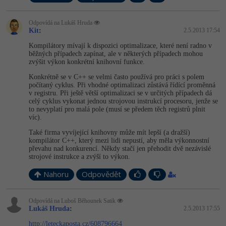
Odpovídá na Lukáš Hruda
Kit
:
2.5.2013 17:54
Kompilátory mívají k dispozici optimalizace, které není radno v
běžných případech zapínat, ale v některých případech mohou
zvýšit výkon konkrétní knihovní funkce.
Konkrétně se v C++ se velmi často používá pro práci s polem
počítaný cyklus. Při vhodné optimalizaci zůstává řídící proměnná
v registru. Při ještě větší optimalizaci se v určitých případech dá
celý cyklus vykonat jednou strojovou instrukcí procesoru, jenže se
to nevyplatí pro malá pole (musí se předem těch registrů plnit
víc).
Také firma vyvíjející knihovny může mít lepší (a dražší)
kompilátor C++, který mezi lidi nepustí, aby měla výkonnostní
převahu nad konkurencí. Někdy stačí jen přehodit dvě nezávislé
strojové instrukce a zvýší to výkon.
Nahoru
Odpovědět
Odpovídá na Luboš Běhounek Satik
Lukáš Hruda
:
2.5.2013 17:55
http://leteckaposta.cz/608796664