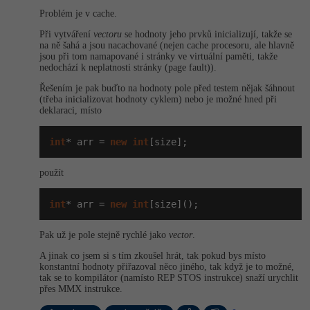
Problém je v cache.
Při vytváření
vectoru
se hodnoty jeho prvků inicializují, takže se
na ně šahá a jsou nacachované (nejen cache procesoru, ale hlavně
jsou při tom namapované i stránky ve virtuální paměti, takže
nedochází k neplatnosti stránky (page fault)).
Řešením je pak buďto na hodnoty pole před testem nějak šáhnout
(třeba inicializovat hodnoty cyklem) nebo je možné hned při
deklaraci, místo
int
* arr = 
new
int
[size];
použít
int
* arr = 
new
int
[size]();
Pak už je pole stejně rychlé jako
vector
.
A jinak co jsem si s tím zkoušel hrát, tak pokud bys místo
konstantní hodnoty přiřazoval něco jiného, tak když je to možné,
tak se to kompilátor (namísto REP STOS instrukce) snaží urychlit
přes MMX instrukce.