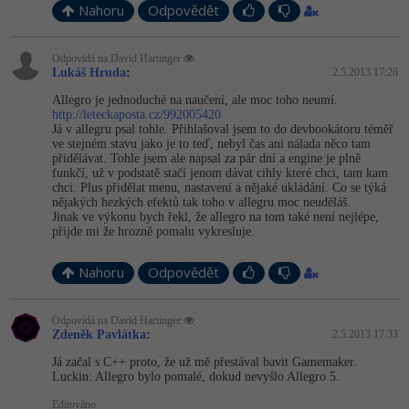
Nahoru
Odpovědět
Windows
Fórum
Odpovídá na David Hartinger
Lukáš Hruda
:
2.5.2013 17:26
Linux
Allegro je jednoduché na naučení, ale moc toho neumí.
http://leteckaposta.cz/992005420
Sítě
Já v allegru psal tohle. Přihlašoval jsem to do devbookátoru téměř
ve stejném stavu jako je to teď, nebyl čas ani nálada něco tam
přidělávat. Tohle jsem ale napsal za pár dní a engine je plně
Kybernetická bezpečnost
funkčí, už v podstatě stačí jenom dávat cihly které chci, tam kam
chci. Plus přidělat menu, nastavení a nějaké ukládání. Co se týká
nějakých hezkých efektů tak toho v allegru moc neuděláš.
Elektronický podpis
Jinak ve výkonu bych řekl, že allegro na tom také není nejlépe,
přijde mi že hrozně pomalu vykresluje.
Fórum
Nahoru
Odpovědět
Odpovídá na David Hartinger
Zdeněk Pavlátka
:
2.5.2013 17:33
Já začal s C++ proto, že už mě přestával bavit Gamemaker.
Luckin: Allegro bylo pomalé, dokud nevyšlo Allegro 5.
Editováno