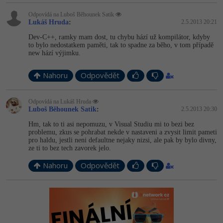
Odpovídá na Luboš Běhounek Satik
Lukáš Hruda
:
2.5.2013 20:21
Dev-C++, ramky mam dost, tu chybu hází už kompilátor, kdyby
to bylo nedostatkem paměti, tak to spadne za běho, v tom případě
new hází výjimku.
Nahoru
Odpovědět
Odpovídá na Lukáš Hruda
Luboš Běhounek Satik
:
2.5.2013 20:30
Hm, tak to ti asi nepomuzu, v Visual Studiu mi to bezi bez
problemu, zkus se pohrabat nekde v nastaveni a zvysit limit pameti
pro haldu, jestli neni defaultne nejaky nizsi, ale pak by bylo divny,
ze ti to bez tech zavorek jelo.
Nahoru
Odpovědět