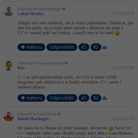
-41%
Odpovídá na David Hartinger
Copywriter
Algoritmy
Lukáš Hruda
:
2.5.2013 16:59
Allegro sice není moderní, ale je velmi jednoduché. Otázka je, jak
-10%
WordPress specialista
Umělá inteligence (AI)
umí ten jazyk, ale já když jsem začínal s allegrem tak jsem v
C/C++ neznal ještě ani funkce, a naučil sem se ho hned
SEO specialista
Pro děti
Nahoru
Odpovědět
Více
Odpovídá na Neaktivní uživatel
Kit
:
2.5.2013 17:01
Fórum
C++ se spíš upřednostňuje proto, že v C# je nutné rychlé
programy psát objektově a to každý nezvládne. C++ snese i
smíšený přístup.
Kurzy e-commerce
Nahoru
Odpovědět
Testování softwaru
Kurzy designu
-80%
Datová analýza
Odpovídá na Lukáš Hruda
HTML/CSS
Příběhy absolventů
David Hartinger
:
2.5.2013 17:13
-80%
No zatím ho tu Honza už týden instaluje, tak nevím
Navíc mi
Digitální gramotnost
Blog
Photoshop
C++ nepřijde vůbec jako vhodný jazyk, když dělá v GameMakeru.