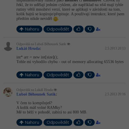
implementovány funkce jako
memset
či
memmove
. Člověk by
řekl, že to udělají jedním cyklem, ale například na x64 mají tyhle
rutiny větší množství verzí, které se aplikují v závislosti na tom,
kolik bajtů se kopíruje/přepisuje. A používají instrukce, které jsem
předtím nikde neviděl
.
Nahoru
Odpovědět
Odpovídá na Luboš Běhounek Satik
Lukáš Hruda
:
2.5.2013 20:13
int* arr = new int[size]();
Tohle mi vyhodilo chybu - out of memory allocating 65536 bytes
Nahoru
Odpovědět
Odpovídá na Lukáš Hruda
Luboš Běhounek Satik
:
2.5.2013 20:16
V čem to kompiluješ?
A kolik máš volné RAMky?
Mě to běží v pohodě, zabírá to asi 800 MB.
Nahoru
Odpovědět