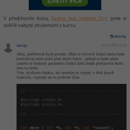
-80%
Vývojář mobilních aplikací
Python
HTML5, CSS3, Bootstrap, SEO
PHP
-80%
Specialista na AI a bigdata
V předchozím kvízu,
Online test znalostí C++
, jsme si
JavaScript
SQL a databáze
ověřili nabyté zkušenosti z kurzu.
JavaScript
-80%
C# Game developer
PHP
Aktivity
Testování a verzování
Python
-80%
Webdesigner
davaj
:
C++
27.11.2013 22:15
UML a návrhové vzory
HTML / CSS
Ahoj, potřeboval bych poradit. Mám si vytvorit funkci ktera bude
-80%
Tester
konrolovat meze jestli platí dolni>horni , pokud to bude platit
Swift
zamění se hodnoty parametru funkcí ktera bude prehazovat horni
React
UML a návrhové vzory
mez na dolni..
-80%
Systémový administrátor
Vím, strukturu funkce, ale neumím to vypsat, v těch jinych
Kotlin
funkcích, vypisuje mi to podivné čísla.
Spring
MySQL/MariaDB
-80%
Grafik / UX/UI návrhář
C
//---------------------------------------------
ASP.NET MVC
MS-SQL
3D grafik
#include <stdio.h>
VB.NET
#include <conio.h>
Django
SQLite
Projektový manažer
//---------------------------------------------
SQL
Best practices
-80%
Databázový analytik
Návrh SW
int
 meze ( 
int
 *m, 
int
 *n, 
int