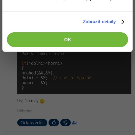
int
 prohod ( 
int
 *X, 
int
 *Y)

{

if
(*X>*Y)

{

Zobrazit detaily
p=*Y;

*Y=*X;

*X=*Y;

}

OK
}

Pak v funkci mezi:

if
(*dolni>*horni)

{

prohod(&X,&Y);

dolni = &X;  
// což je špatně
horni = &Y;

}
Uvítám rady
Editováno
Odpovědět