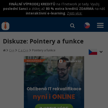
FINÁLNÍ VÝPRODEJ KREDITŮ
na ITnetwork je tady. Využij
poslední šanci
a získej až
80 % extra kreditů ZDARMA
na náš
interaktivní e-learning
.
Zjisti více:
IT kurzy
Od
0 Kč
Diskuze: Pointery a funkce
Přihlásit se
|
Registrovat
IT e-learning
Rekvalifikace a kurzy
C++
C a C++
Pointery a funkce
hrazené úřadem práce
Kurzy IT profesí
Workshopy zdarma
Junior programátor
Kurzy programování
Umělá inteligence v praxi
Školení
Programátor WWW aplikací
Jak začít?
Datová analýza v praxi
Základy programování
Školení dle technologií
-80%
Senior programátor
Java
Objektové programování - OOP
C# .NET
-80%
Front-end developer
C#.NET
Umělá inteligence
Java