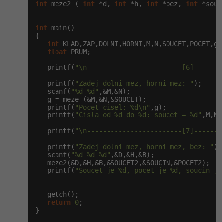
int
 meze2 ( 
int
 *d, 
int
 *h, 
int
 *bez, 
int
 *souc
-41%
Copywriter
Algoritmy
int
 main()

{

-10%
WordPress specialista
Umělá inteligence (AI)
int
 KLAD,ZAP,DOLNI,HORNI,M,N,SOUCET,POCET,g,
float
 PRUM;

SEO specialista
Pro děti
   printf(
"\n------------------------[6]-------
   printf(
"Zadej dolni mez, horni mez: "
);

Více
   scanf(
"%d %d"
,&M,&N);

   g = meze (&M,&N,&SOUCET);

   printf(
"Pocet cisel: %d\n"
,g);

Fórum
   printf(
"Cisla od %d do %d: soucet = %d"
,M,N,
   printf(
"\n------------------------[7]-------
Kurzy e-commerce
   printf(
"Zadej dolni mez, horni mez, bez: "
);

   scanf(
"%d %d %d"
,&D,&H,&B);

Testování softwaru
   meze2(&D,&H,&B,&SOUCET2,&SOUCIN,&POCET2);

Kurzy designu
   printf(
"Soucet je %d, pocet je %d, soucin je
-80%
Datová analýza
HTML/CSS
Příběhy absolventů
   getch();

return
0
;

-80%
Digitální gramotnost
Blog
Photoshop
}
