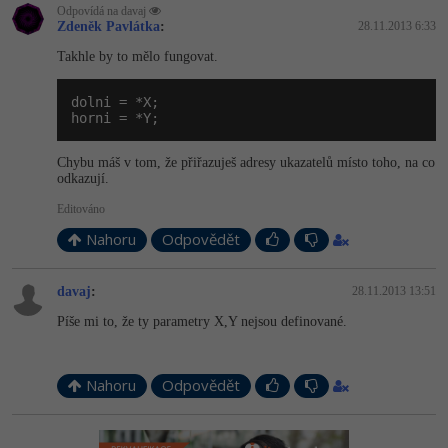
Odpovídá na davaj
Zdeněk Pavlátka
:
28.11.2013 6:33
Takhle by to mělo fungovat.
dolni = *X;

horni = *Y;
Chybu máš v tom, že přiřazuješ adresy ukazatelů místo toho, na co
odkazují.
Editováno
Nahoru
Odpovědět
davaj
:
28.11.2013 13:51
Píše mi to, že ty parametry X,Y nejsou definované.
Nahoru
Odpovědět