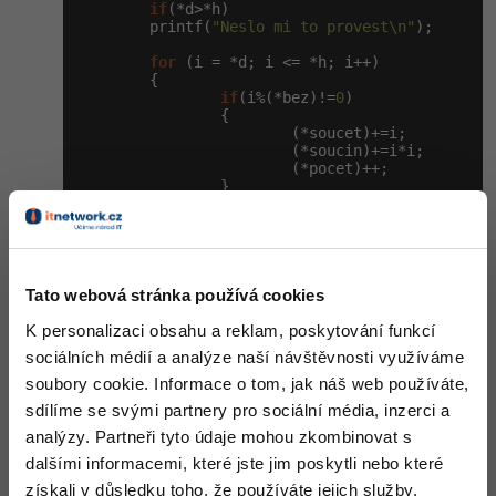
if
(*d>*h)

        printf(
"Neslo mi to provest\n"
);

Windows
Fórum
for
 (i = *d; i <= *h; i++)

        {

Linux
if
(i%(*bez)!=
0
)

                {

                        (*soucet)+=i;

Sítě
                        (*soucin)+=i*i;

                        (*pocet)++;

                }

Kybernetická bezpečnost
        }

return
0
;

Elektronický podpis
}

Tato webová stránka používá cookies
Fórum
K personalizaci obsahu a reklam, poskytování funkcí
sociálních médií a analýze naší návštěvnosti využíváme
soubory cookie. Informace o tom, jak náš web používáte,
//---------------------------------------------
sdílíme se svými partnery pro sociální média, inzerci a
analýzy. Partneři tyto údaje mohou zkombinovat s
Moje úvaha:
dalšími informacemi, které jste jim poskytli nebo které
získali v důsledku toho, že používáte jejich služby.