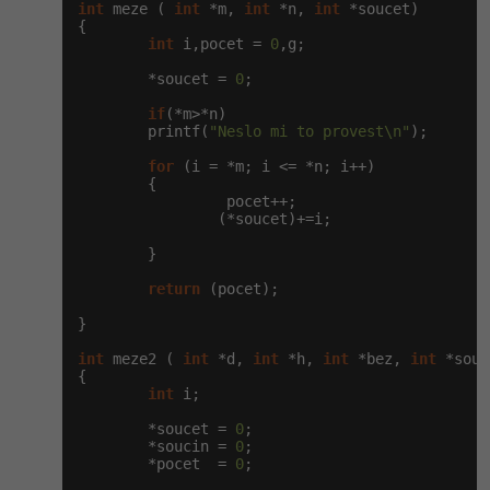
-30%
int
 meze ( 
int
 *m, 
int
 *n, 
int
 *soucet)

Kariéra
-80%
Marketing
Adobe Illustrator
{

int
 i,pocet = 
0
,g;

Pro firmy
-30%
WordPress
Adobe Lightroom
        *soucet = 
0
;

-30%
if
(*m>*n)

-15%
SEO
Adobe XD
        printf(
"Neslo mi to provest\n"
);

for
 (i = *m; i <= *n; i++)

-25%
UX
Adobe InDesign
        {

                 pocet++;

                (*soucet)+=i;

Business
Adobe After Effects
        }

-25%
-80%
Kryptoměny
Blender
return
 (pocet);

-30%
}

Copywriting
Inkscape
int
 meze2 ( 
int
 *d, 
int
 *h, 
int
 *bez, 
int
 *souc
-80%
-80%
{

MS Office
Fotografování
int
 i;

        *soucet = 
Google Dokumenty
0
;

Video
        *soucin = 
0
;

        *pocet  = 
0
;

Time management
Ostatní