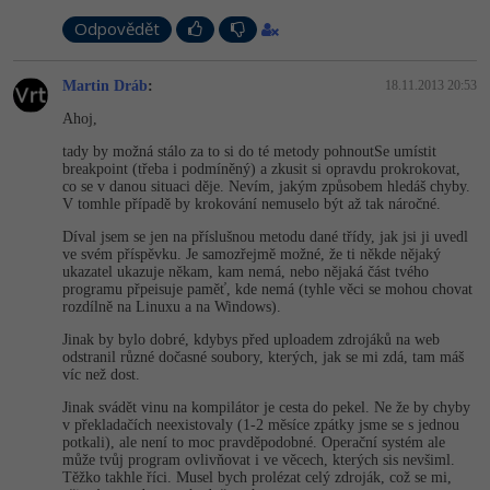
Odpovědět
-41%
Copywriter
Algoritmy
-10%
Martin Dráb
:
18.11.2013 20:53
WordPress specialista
Umělá inteligence (AI)
Ahoj,
SEO specialista
Pro děti
tady by možná stálo za to si do té metody pohnoutSe umístit
breakpoint (třeba i podmíněný) a zkusit si opravdu prokrokovat,
co se v danou situaci děje. Nevím, jakým způsobem hledáš chyby.
Více
V tomhle případě by krokování nemuselo být až tak náročné.
Díval jsem se jen na příslušnou metodu dané třídy, jak jsi ji uvedl
Fórum
ve svém příspěvku. Je samozřejmě možné, že ti někde nějaký
ukazatel ukazuje někam, kam nemá, nebo nějaká část tvého
programu přpeisuje paměť, kde nemá (tyhle věci se mohou chovat
rozdílně na Linuxu a na Windows).
Kurzy e-commerce
Jinak by bylo dobré, kdybys před uploadem zdrojáků na web
Testování softwaru
odstranil různé dočasné soubory, kterých, jak se mi zdá, tam máš
Kurzy designu
víc než dost.
-80%
Datová analýza
Jinak svádět vinu na kompilátor je cesta do pekel. Ne že by chyby
HTML/CSS
Příběhy absolventů
v překladačích neexistovaly (1-2 měsíce zpátky jsme se s jednou
potkali), ale není to moc pravděpodobné. Operační systém ale
-80%
Digitální gramotnost
Blog
může tvůj program ovlivňovat i ve věcech, kterých sis nevšiml.
Photoshop
Těžko takhle říci. Musel bych prolézat celý zdroják, což se mi,