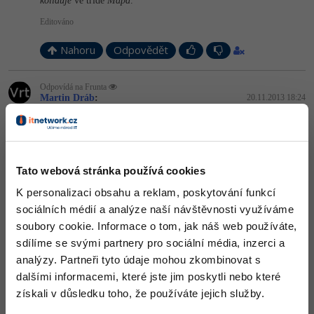
koliduje
ve třídě
Mapa
.
Editováno
Windows
Fórum
Nahoru
Odpovědět
Linux
Odpovídá na Frunta
Sítě
Martin Dráb
:
20.11.2013 18:24
To je jeden z důvodů, proč ve svém kódu používám Pravidlo
Kybernetická bezpečnost
jednoho returnu. Pak se mi nemůže stát, že by funkce někdy
hodnotu nevracela. Některé překladače dokážou situaci, kdy jedna
větev výpočtu ve funkci nevrací žádnou hodnotu (což je nepřesně
Elektronický podpis
řečeno, funkce vždy vrací hodnotu, alespoň na rozšířených
Tato webová stránka používá cookies
architekturách), detekovat a ohlásit ji prostřednictvím varování.
Nelze to ale detekovat zdaleka vždy.
Fórum
K personalizaci obsahu a reklam, poskytování funkcí
Jinak, co jsem viděl pár metod tvého kódu, docela často tam máš
sociálních médií a analýze naší návštěvnosti využíváme
něco ve smyslu:
soubory cookie. Informace o tom, jak náš web používáte,
sdílíme se svými partnery pro sociální média, inzerci a
if
 (podminka)

analýzy. Partneři tyto údaje mohou zkombinovat s
return
true
else
return
false
;
dalšími informacemi, které jste jim poskytli nebo které
získali v důsledku toho, že používáte jejich služby.
To lze ekvivalentně napsat takto: