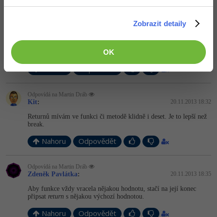
return
 (podminka);
Zobrazit detaily
Hodnota podmínky není nic speciálního, jedná se vlatně o logický
typ, což v čistém C bude číslo, v C++ už snad existuje něco jako
OK
bool.
Nahoru
Odpovědět
Odpovídá na Martin Dráb
Kit
:
20.11.2013 18:32
Returnů mívám ve funkci či metodě klidně i deset. Je to lepší než
break.
Nahoru
Odpovědět
Odpovídá na Martin Dráb
Zdeněk Pavlátka
:
20.11.2013 18:35
Aby funkce vždy vracela nějakou hodnotu, stačí na její konec
připsat
return
s nějakou výchozí hodnotou.
Nahoru
Odpovědět