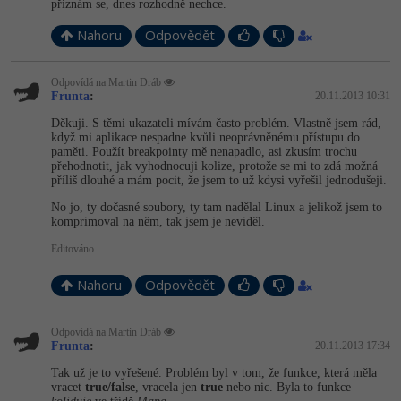
přiznám se, dnes rozhodně nechce.
-30%
Kariéra
-80%
Marketing
Adobe Illustrator
Nahoru
Odpovědět
Pro firmy
-30%
WordPress
Adobe Lightroom
Odpovídá na Martin Dráb
-30%
-15%
Frunta
:
20.11.2013 10:31
SEO
Adobe XD
Děkuji. S těmi ukazateli mívám často problém. Vlastně jsem rád,
-25%
když mi aplikace nespadne kvůli neoprávněnému přístupu do
UX
Adobe InDesign
paměti. Použít breakpointy mě nenapadlo, asi zkusím trochu
přehodnotit, jak vyhodnocuji kolize, protože se mi to zdá možná
příliš dlouhé a mám pocit, že jsem to už kdysi vyřešil jednodušeji.
Business
Adobe After Effects
No jo, ty dočasné soubory, ty tam nadělal Linux a jelikož jsem to
-25%
-80%
komprimoval na něm, tak jsem je neviděl.
Kryptoměny
Blender
Editováno
-30%
Copywriting
Inkscape
Nahoru
Odpovědět
-80%
-80%
MS Office
Fotografování
Odpovídá na Martin Dráb
Frunta
:
20.11.2013 17:34
Google Dokumenty
Video
Tak už je to vyřešené. Problém byl v tom, že funkce, která měla
vracet
true/false
, vracela jen
true
nebo nic. Byla to funkce
Time management
Ostatní