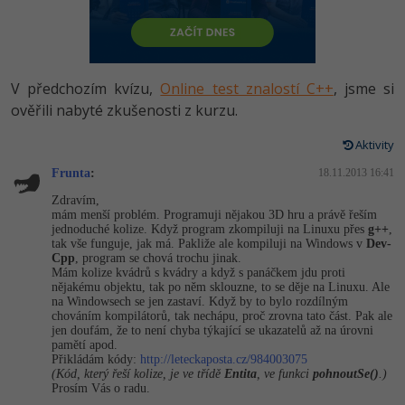
-80%
Vývojář mobilních aplikací
Python
HTML5, CSS3, Bootstrap, SEO
PHP
-80%
Specialista na AI a bigdata
JavaScript
SQL a databáze
JavaScript
V předchozím kvízu,
Online test znalostí C++
, jsme si
-80%
C# Game developer
PHP
ověřili nabyté zkušenosti z kurzu.
Testování a verzování
Python
-80%
Webdesigner
C++
Aktivity
UML a návrhové vzory
HTML / CSS
Frunta
:
18.11.2013 16:41
-80%
Tester
Swift
Zdravím,
React
UML a návrhové vzory
mám menší problém. Programuji nějakou 3D hru a právě řeším
-80%
Systémový administrátor
Kotlin
jednoduché kolize. Když program zkompiluji na Linuxu přes
g++
,
tak vše funguje, jak má. Pakliže ale kompiluji na Windows v
Spring
Dev-
MySQL/MariaDB
Cpp
, program se chová trochu jinak.
-80%
Grafik / UX/UI návrhář
C
Mám kolize kvádrů s kvádry a když s panáčkem jdu proti
ASP.NET MVC
nějakému objektu, tak po něm sklouzne, to se děje na Linuxu. Ale
MS-SQL
na Windowsech se jen zastaví. Když by to bylo rozdílným
3D grafik
VB.NET
chováním kompilátorů, tak nechápu, proč zrovna tato část. Pak ale
Django
jen doufám, že to není chyba týkající se ukazatelů až na úrovni
SQLite
pamětí apod.
Projektový manažer
SQL
Přikládám kódy:
http://leteckaposta.cz/984003075
Best practices
(Kód, který řeší kolize, je ve třídě
Entita
, ve funkci
pohnoutSe()
.)
Prosím Vás o radu.
-80%
Databázový analytik
Návrh SW