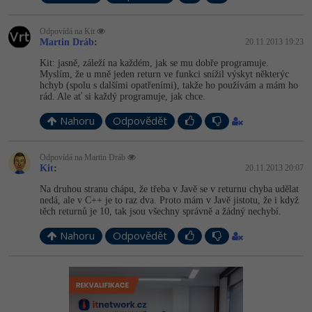
Odpovídá na Kit
Martin Dráb
:
20.11.2013 19:23
Kit: jasně, záleží na každém, jak se mu dobře programuje.
Myslím, že u mně jeden return ve funkci snížil výskyt některýc
hchyb (spolu s dalšími opatřeními), takže ho používám a mám ho
rád. Ale ať si každý programuje, jak chce.
Nahoru
Odpovědět
Odpovídá na Martin Dráb
Kit
:
20.11.2013 20:07
Na druhou stranu chápu, že třeba v Javě se v returnu chyba udělat
nedá, ale v C++ je to raz dva. Proto mám v Javě jistotu, že i když
těch returnů je 10, tak jsou všechny správně a žádný nechybí.
Nahoru
Odpovědět