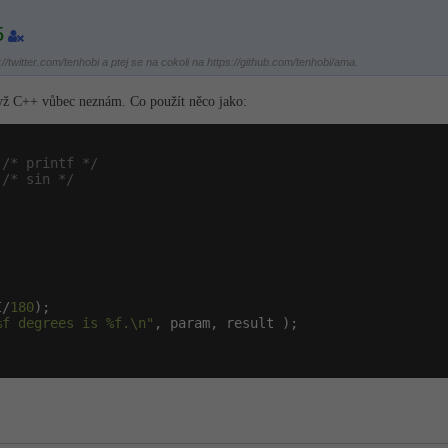
5
/twitter.com/tenhobi a ptej se na cokoli na https://github.com/tenhobi/ama.
dyž C++ vůbec neznám. Co použít něco jako:
 /* printf */
 /* sin */
I/
180
);

%f degrees is %f.\n"
, param, result );
