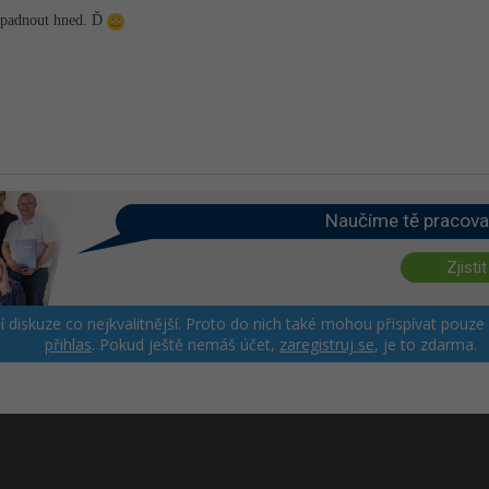
napadnout hned. Ď
Naučíme tě pracova
Zjistit
ší diskuze co nejkvalitnější. Proto do nich také mohou přispívat pouze
přihlas
. Pokud ještě nemáš účet,
zaregistruj se
, je to zdarma.