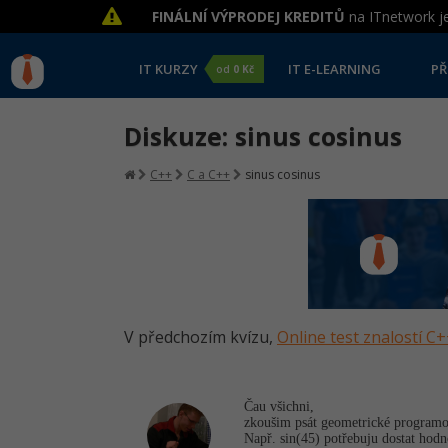
FINÁLNÍ VÝPRODEJ KREDITŮ
na ITnetwork je
IT KURZY
IT E-LEARNING
PŘ
od
0 Kč
Diskuze: sinus cosinus
C++
C a C++
sinus cosinus
V předchozím kvízu,
Online test znalostí C
Čau všichni,
zkoušim psát geometrické programov
Např. sin(45) potřebuju dostat hodn