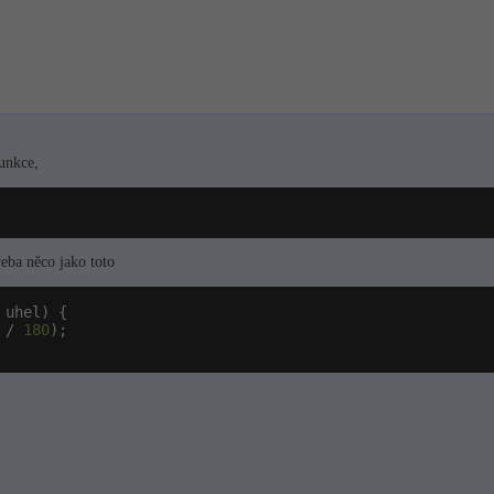
funkce,
řeba něco jako toto
 uhel) {

 / 
180
);
