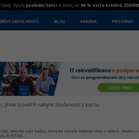
 tady. Využij
poslední šanci
a získej až
80 % extra kreditů ZDAR
ÍBĚHY ABSOLVENTŮ
BLOG
KARIÉRA
PRO FIRMY
++
, jsme si ověřili nabyté zkušenosti z kurzu.
ání, nemohu najít funkci, která mi vypočte hodnotu sinus v uhlech. Nechci v 
otu 0,707106 ....