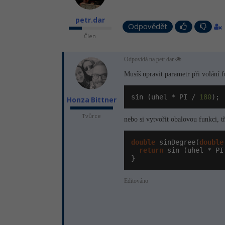
petr.dar
Odpovědět
Člen
Odpovídá na petr.dar
Musíš upravit parametr při volání 
sin (uhel * PI / 
180
);
Honza Bittner
Tvůrce
nebo si vytvořit obalovou funkci, t
double
 sinDegree(
double
return
 sin (uhel * PI
}
Editováno