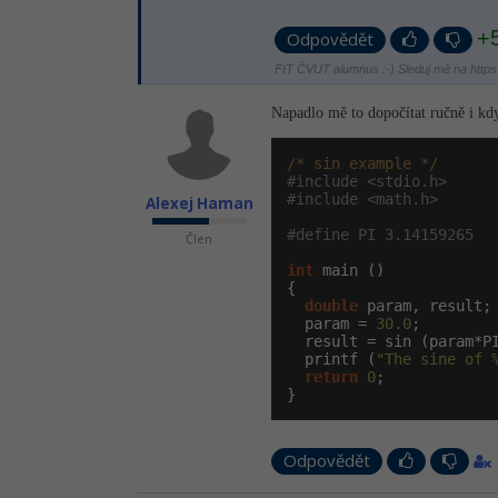
+
Odpovědět
FIT ČVUT alumnus :-) Sleduj mě na https:/
Napadlo mě to dopočítat ručně i k
/* sin example */
#include <stdio.h>     
#include <math.h>      
Alexej Haman
#define PI 3.14159265
Člen
int
 main ()

{

double
 param, result;

  param = 
30.0
;

  result = sin (param*P
  printf (
"The sine of 
return
0
;

}
Odpovědět