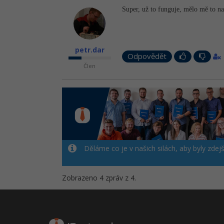
Super, už to funguje, mělo mě to 
petr.dar
Odpovědět
Člen
Děláme co je v našich silách, aby byly zdej
Zobrazeno 4 zpráv z 4.