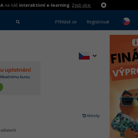
MA
na náš
interaktivní e-learning
.
Zjisti více:
Přihlásit se
Registrovat
Aktivity
radianech.