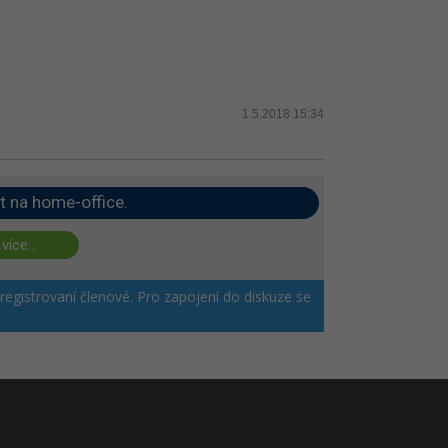
1.5.2018 15:34
t na home-office.
 více...
 registrovaní členové. Pro zapojení do diskuze se