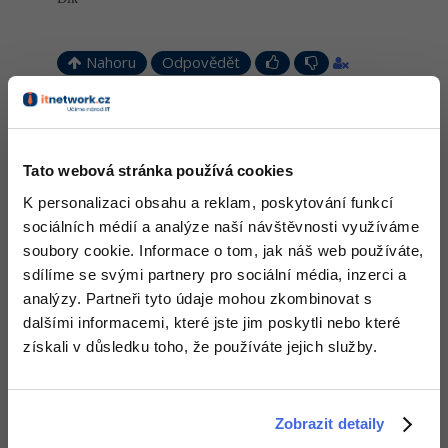
Windows
Fórum
Nahoru
Odpovědět
Linux
Odpovídá na majklvorisek
Libor Šimo (libcosenior)
:
20.4.2014 18:13
Sítě
Na zmenu písmen si includuj knižnicu ctype.h a použi z nej makro
Tato webová stránka používá cookies
islower() - (ak je znak malé písmeno) a makro toupper() - (zmeň
Kybernetická bezpečnost
znak na veľké pismeno).
K personalizaci obsahu a reklam, poskytování funkcí
sociálních médií a analýze naší návštěvnosti využíváme
Elektronický podpis
Nahoru
Odpovědět
soubory cookie. Informace o tom, jak náš web používáte,
Fórum
sdílíme se svými partnery pro sociální média, inzerci a
Libor Šimo (libcosenior)
:
20.4.2014 18:37
analýzy. Partneři tyto údaje mohou zkombinovat s
dalšími informacemi, které jste jim poskytli nebo které
#include <stdio.h>
#include <ctype.h>
získali v důsledku toho, že používáte jejich služby.
int
 main(
void
)

{

int
 i;

char
 vstup[
80
], vystup[
80
];

Zobrazit detaily