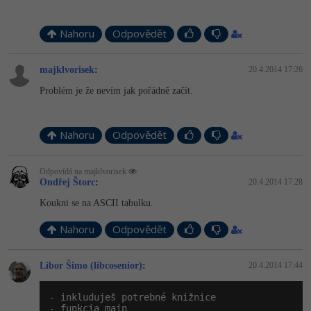
-41%
Copywriter
Algoritmy
Nahoru
Odpovědět
-10%
WordPress specialista
Umělá inteligence (AI)
majklvorisek
:
20.4.2014 17:26
SEO specialista
Problém je že nevím jak pořádně začít.
Pro děti
Více
Nahoru
Odpovědět
Fórum
Odpovídá na majklvorisek
Ondřej Štorc
:
20.4.2014 17:28
Kurzy e-commerce
Koukni se na ASCII tabulku.
Testování softwaru
Nahoru
Odpovědět
Kurzy designu
-80%
Datová analýza
HTML/CSS
Příběhy absolventů
Libor Šimo (libcosenior)
:
20.4.2014 17:44
-80%
Digitální gramotnost
Blog
Photoshop
- inkluduješ potrebné knižnice

- funkcia main
