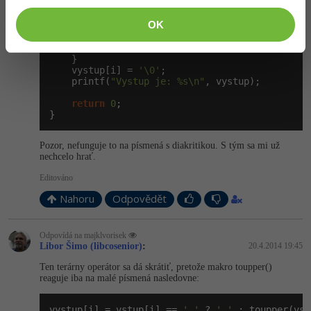
    printf(
"Zadajte vstupnu vetu: "
);

    gets(vstup);

OK
while
 (vstup[i] != 
'\0'
) {

        vystup[i] = islower(vstup[i]) ? toupper
      i++;

    }

    vystup[i] = 
'\0'
;

    printf(
"Vystup je: %s\n"
, vystup);

return
0
;

}
Pozor, nefunguje to na písmená s diakritikou. S tým sa mi už
nechcelo hrať.
Editováno
Nahoru
Odpovědět
Odpovídá na majklvorisek
Libor Šimo (libcosenior)
:
20.4.2014 19:45
Ten terárny operátor sa dá skrátiť, pretože makro toupper()
reaguje iba na malé písmená nasledovne:
vystup[i] = vstup[i] == 
' '
 ? 
'_'
 : toupper(vst