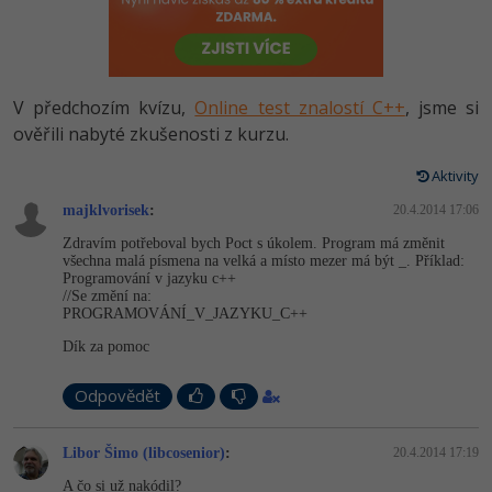
-80%
Vývojář mobilních aplikací
Python
HTML5, CSS3, Bootstrap, SEO
PHP
-80%
Specialista na AI a bigdata
JavaScript
SQL a databáze
JavaScript
V předchozím kvízu,
Online test znalostí C++
, jsme si
-80%
C# Game developer
PHP
ověřili nabyté zkušenosti z kurzu.
Testování a verzování
Python
-80%
Webdesigner
C++
Aktivity
UML a návrhové vzory
HTML / CSS
majklvorisek
:
20.4.2014 17:06
-80%
Tester
Swift
Zdravím potřeboval bych Poct s úkolem. Program má změnit
React
UML a návrhové vzory
všechna malá písmena na velká a místo mezer má být _. Příklad:
-80%
Systémový administrátor
Kotlin
Programování v jazyku c++
//Se změní na:
Spring
MySQL/MariaDB
PROGRAMOVÁNÍ_V_JA­ZYKU_C++
-80%
Grafik / UX/UI návrhář
C
Dík za pomoc
ASP.NET MVC
MS-SQL
3D grafik
VB.NET
Odpovědět
Django
SQLite
Projektový manažer
SQL
Best practices
Libor Šimo (libcosenior)
:
20.4.2014 17:19
-80%
Databázový analytik
Návrh SW
A čo si už nakódil?