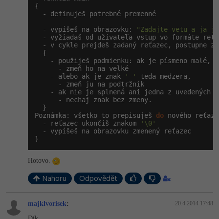
-30%
Kariéra
-80%
{

Marketing
Adobe Illustrator
  - definuješ potrebné premenné

Pro firmy
-30%
  - vypíšeš na obrazovku: 
"Zadajte vetu a ja ju
WordPress
Adobe Lightroom
  - vyžiadaš od užívateľa vstup vo formáte reťaz
  - v cykle prejdeš zadaný reťazec, postupne zm
-30%
-15%
  {

SEO
Adobe XD
    - použiješ podmienku: ak je písmeno malé,

      - zmeň ho na velké

-25%
    - alebo ak je znak 
' '
 teda medzera,

UX
Adobe InDesign
      - zmeň ju na podtržník

    - ak nie je splnená ani jedna z uvedených p
      - nechaj znak bez zmeny.

Business
Adobe After Effects
  }

Poznámka: všetko to prepisuješ 
do
 nového reťazca
-25%
-80%
Kryptoměny
  - reťazec ukončíš znakom 
'\0'
Blender
  - vypíšeš na obrazovku zmenený reťazec

}
-30%
Copywriting
Inkscape
Hotovo.
-80%
-80%
MS Office
Fotografování
Nahoru
Odpovědět
Google Dokumenty
Video
majklvorisek
:
20.4.2014 17:48
Time management
Ostatní
Dík