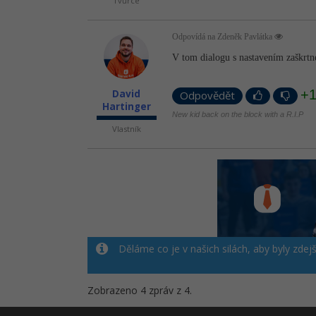
Tvůrce
Odpovídá na Zdeněk Pavlátka
V tom dialogu s nastavením zaškrtn
+
David
Odpovědět
Hartinger
New kid back on the block with a R.I.P
Vlastník
Děláme co je v našich silách, aby byly zdej
Zobrazeno 4 zpráv z 4.