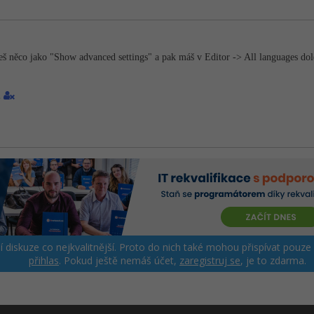
eš něco jako "Show advanced settings" a pak máš v Editor -> All languages d
1
ší diskuze co nejkvalitnější. Proto do nich také mohou přispívat pouze
přihlas
. Pokud ještě nemáš účet,
zaregistruj se
, je to zdarma.