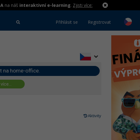
MA
na náš
interaktivní e-learning
.
Zjisti více:
Přihlásit se
Registrovat
t na home-office.
 více...
Aktivity