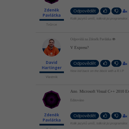
Zdeněk
Odpovědět
Pavlátka
Kolik jazyků umíš, tolikrát jsi programátor.
Tvůrce
Odpovídá na Zdeněk Pavlátka
V Express?
David
Odpovědět
Hartinger
New kid back on the block with a R.I.P
Vlastník
Ano. Microsoft Visual C++ 2010 E
Editováno
Zdeněk
Odpovědět
Pavlátka
Kolik jazyků umíš, tolikrát jsi programátor.