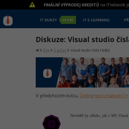
FINÁLNÍ VÝPRODEJ KREDITŮ
na ITnetwork je
IT KURZY
IT E-LEARNING
PŘ
od
0 Kč
Diskuze: Visual studio čís
C++
C a C++
Visual studio čísla řádků
V předchozím kvízu,
Online test znalostí C
Nevěděl by někdo, jak v MS Visual 