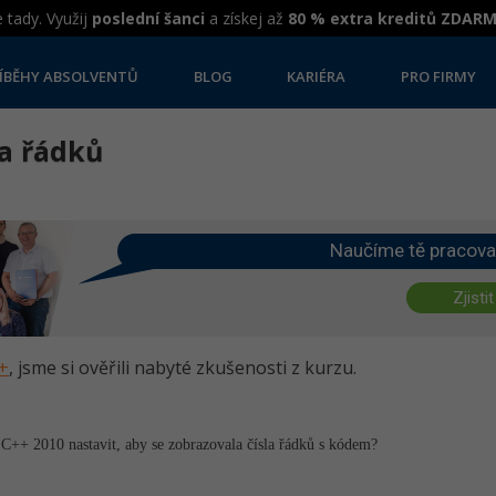
 tady. Využij
poslední šanci
a získej až
80 % extra kreditů ZDAR
ÍBĚHY ABSOLVENTŮ
BLOG
KARIÉRA
PRO FIRMY
la řádků
Naučíme tě pracova
Zjistit
++
, jsme si ověřili nabyté zkušenosti z kurzu.
C++ 2010 nastavit, aby se zobrazovala čísla řádků s kódem?