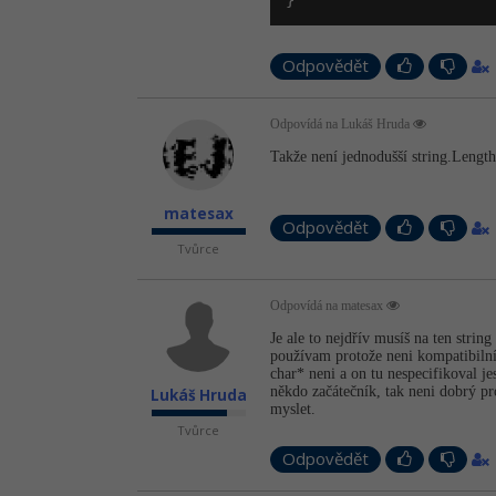
}
Odpovědět
Odpovídá na Lukáš Hruda
Takže není jednodušší string.Lengt
matesax
Odpovědět
Tvůrce
Odpovídá na matesax
Je ale to nejdřív musíš na ten strin
používam protože neni kompatibilní
char* neni a on tu nespecifikoval je
někdo začátečník, tak neni dobrý pr
Lukáš Hruda
myslet.
Tvůrce
Odpovědět