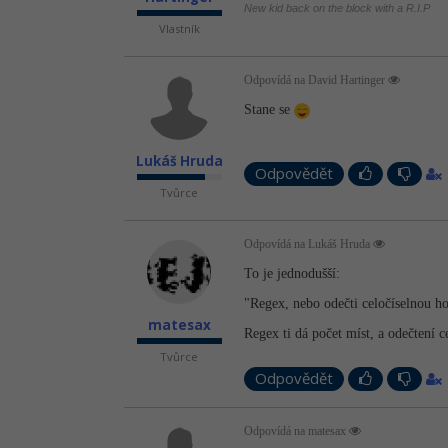
New kid back on the block with a R.I.P
Vlastník
Odpovídá na David Hartinger
Stane se
Lukáš Hruda
Odpovědět
Tvůrce
Odpovídá na Lukáš Hruda
To je jednodušší:
"Regex, nebo odečti celočíselnou hod
matesax
Regex ti dá počet míst, a odečtení c
Tvůrce
Odpovědět
Odpovídá na matesax