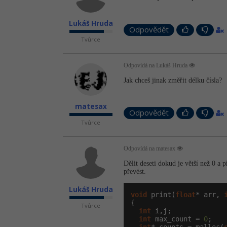
Lukáš Hruda
Odpovědět
Tvůrce
Odpovídá na Lukáš Hruda
Jak chceš jinak změřit délku čísla?
matesax
Odpovědět
Tvůrce
Odpovídá na matesax
Dělit deseti dokud je větší než 0 a 
převést.
Lukáš Hruda
void
 print(
float
* arr, 
{

Tvůrce
int
 i,j;

int
 max_count = 
0
;
