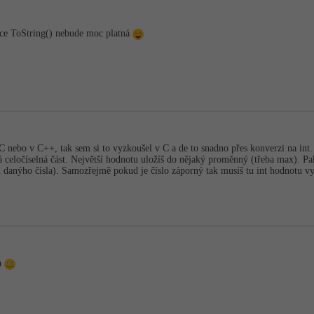
ce ToString() nebude moc platná
v C nebo v C++, tak sem si to vyzkoušel v C a de to snadno přes konverzi na int. S
r má celočíselná část. Největší hodnotu uložíš do nějaký proměnný (třeba max). 
sti danýho čísla). Samozřejmě pokud je číslo záporný tak musíš tu int hodnotu vyn
ba