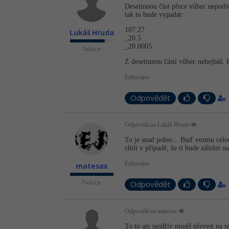
Desetinnou část přece vůbec nepotře
tak to bude vypadat:
107.27
Lukáš Hruda
_20.5
_20.0005
Tvůrce
Z desetinnou částí vůbec nehejbáš. 
Editováno
Odpovědět
Odpovídá na Lukáš Hruda
To je snad jedno... Buď vezmu celočí
chtít v případě, že ti bude záležet n
Editováno
matesax
Tvůrce
Odpovědět
Odpovídá na matesax
To to ale nejdřív musíš převést na t