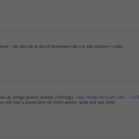
otu - tak jako tak se dozvíš desetinnou část a tu pak použiješ v cyklu...
oatu do stringu pomocí metody ToString() -
http://msdn.microsoft.com/…=vs.8
élku celé části a potom před něj vložíš mezery, kolik jich tam chybí.