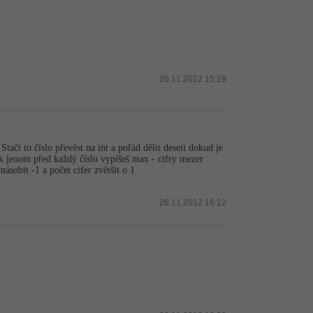
26.11.2012 15:19
tačí to číslo převést na int a pořád dělit deseti dokud je
Pak jenom před každý číslo vypíšeš max - cifry mezer
ásobit -1 a počet cifer zvětšit o 1.
26.11.2012 16:12