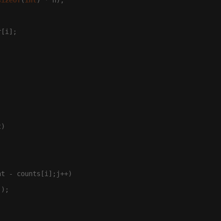
sizeof
(
int
) * n);

[i];

)



t - counts[i];j++)

);
