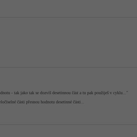
notu - tak jako tak se dozvíš desetinnou část a tu pak použiješ v cyklu..."
eločíselné části přesnou hodnotu desetinné části...