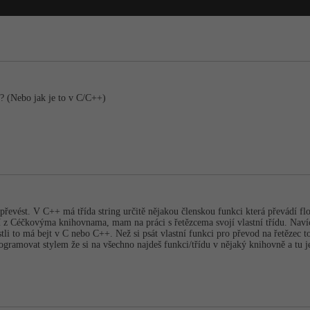
h? (Nebo jak je to v C/C++)
g převést. V C++ má třída string určitě nějakou členskou funkci která převádí flo
 z Céčkovýma knihovnama, mam na práci s řetězcema svojí vlastní třídu. Navíc
stli to má bejt v C nebo C++. Než si psát vlastní funkci pro převod na řetězec 
ogramovat stylem že si na všechno najdeš funkci/třídu v nějaký knihovně a tu 