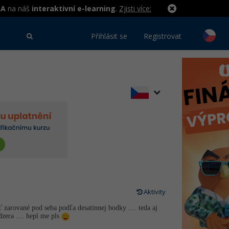
MA
na náš
interaktivní e-learning
.
Zjisti více:
Přihlásit se
Registrovat
Aktivity
 zarované pod seba podľa desatinnej bodky .... teda aj
zera .... hepl me pls