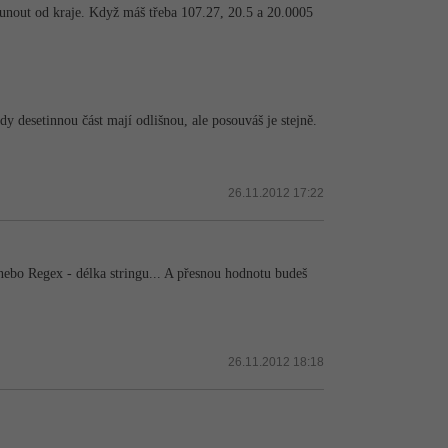
sunout od kraje. Když máš třeba 107.27, 20.5 a 20.0005
 desetinnou část mají odlišnou, ale posouváš je stejně.
26.11.2012 17:22
, nebo Regex - délka stringu... A přesnou hodnotu budeš
26.11.2012 18:18