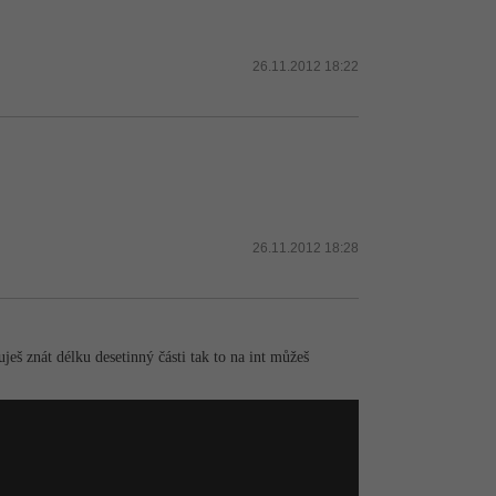
26.11.2012 18:22
26.11.2012 18:28
uješ znát délku desetinný části tak to na int můžeš