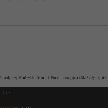
při každym vydělení zvětšit délku o 1. Pro int to funguje a jelikož tady nepotřeb
int
 n)
