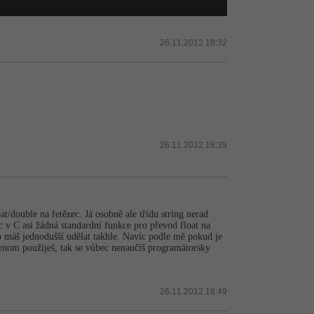
26.11.2012 18:32
26.11.2012 18:39
at/double na řetězec. Já osobně ale třídu string nerad
 v C asi žádná standardní funkce pro převod float na
to máš jednodušší udělat takhle. Navíc podle mě pokud je
jenom použiješ, tak se vůbec nenaučíš programátorsky
26.11.2012 18:49