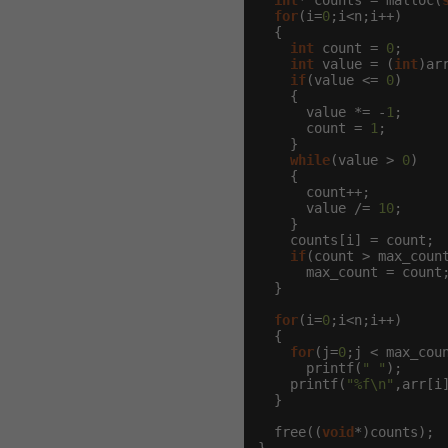
int
* counts = malloc(
for
(i=
0
;i<n;i++)

  {

int
 count = 
0
;

int
 value = (
int
)arr
if
(value <= 
0
)

    {

      value *= -
1
;

      count = 
1
;

    }

while
(value > 
0
)

    {

      count++;

      value /= 
10
;

    }

    counts[i] = count;

if
(count > max_count
      max_count = count;
  }

for
(i=
0
;i<n;i++)

  {

for
(j=
0
;j < max_coun
      printf(
" "
);

    printf(
"%f\n"
,arr[i]
  }

  free((
void
*)counts);
