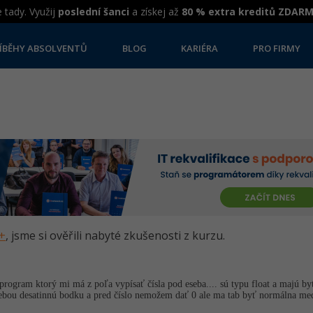
 tady. Využij
poslední šanci
a získej až
80 % extra kreditů ZDAR
ÍBĚHY ABSOLVENTŮ
BLOG
KARIÉRA
PRO FIRMY
++
, jsme si ověřili nabyté zkušenosti z kurzu.
rogram ktorý mi má z poľa vypísať čísla pod eseba.... sú typu float a majú byť
sebou desatinnú bodku a pred číslo nemožem dať 0 ale ma tab byť normálna med