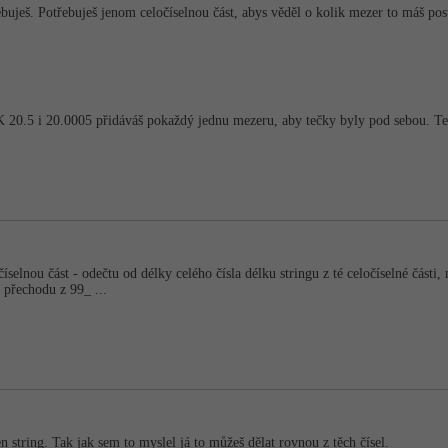
buješ. Potřebuješ jenom celočíselnou část, abys věděl o kolik mezer to máš po
K 20.5 i 20.0005 přidáváš pokaždý jednu mezeru, aby tečky byly pod sebou. Tedy
selnou část - odečtu od délky celého čísla délku stringu z té celočíselné části
a přechodu z 99_ ...
en string. Tak jak sem to myslel já to můžeš dělat rovnou z těch čísel.