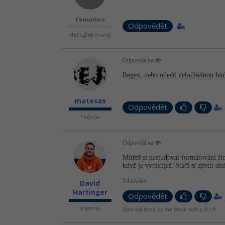
Tomulino
Odpovědět
Neregistrovaný
Odpovídá na
Regex, nebo odečti celočíselnou hodn
matesax
Odpovědět
Tvůrce
Odpovídá na
Můžeš si nastudovat formátování fl
když je vypisuješ. Stačí si zjistit d
Editováno
David
Hartinger
Odpovědět
Vlastník
New kid back on the block with a R.I.P