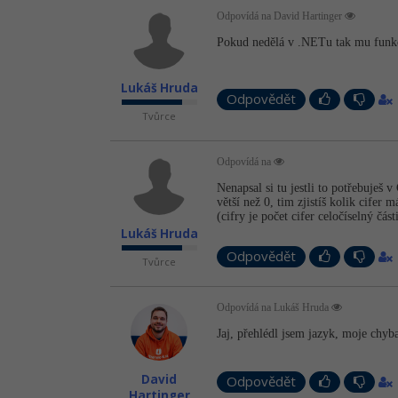
Odpovídá na David Hartinger
Pokud nedělá v .NETu tak mu funk
Lukáš Hruda
Odpovědět
Tvůrce
Odpovídá na
Nenapsal si tu jestli to potřebuješ 
větší než 0, tim zjistíš kolik cife
(cifry je počet cifer celočíselný čá
Lukáš Hruda
Odpovědět
Tvůrce
Odpovídá na Lukáš Hruda
Jaj, přehlédl jsem jazyk, moje chy
David
Odpovědět
Hartinger