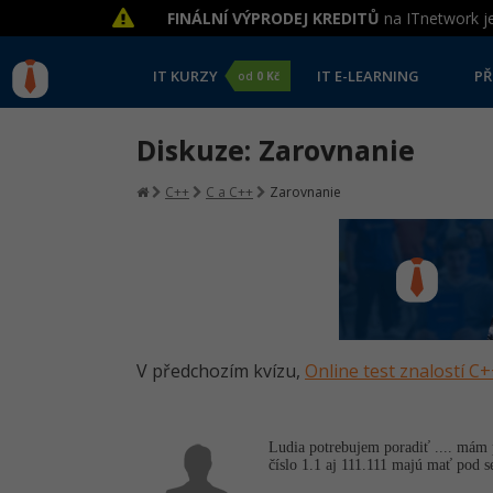
FINÁLNÍ VÝPRODEJ KREDITŮ
na ITnetwork je
IT KURZY
IT E-LEARNING
PŘ
od
0 Kč
Diskuze: Zarovnanie
C++
C a C++
Zarovnanie
V předchozím kvízu,
Online test znalostí C
Ludia potrebujem poradiť .... mám p
číslo 1.1 aj 111.111 majú mať pod 