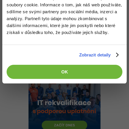
-30%
Nahoru
Odpovědět
Kariéra
-80%
soubory cookie. Informace o tom, jak náš web používáte,
Marketing
Adobe Illustrator
sdílíme se svými partnery pro sociální média, inzerci a
Pro firmy
-30%
Odpovídá na matesax
WordPress
analýzy. Partneři tyto údaje mohou zkombinovat s
Adobe Lightroom
Mediel
:
22.5.2013 22:06
dalšími informacemi, které jste jim poskytli nebo které
-30%
-15%
Tak když jako první napíšeš jednotku a potom veličinu, tak je to
SEO
získali v důsledku toho, že používáte jejich služby.
Adobe XD
matoucí
Tak není divu, že to tazatel třeba nepochopil na 100%
a potřeboval se ujistit
-25%
UX
Adobe InDesign
Nahoru
Odpovědět
Zobrazit detaily
Business
Adobe After Effects
-25%
-80%
OK
Kryptoměny
Blender
-30%
Copywriting
Inkscape
-80%
-80%
MS Office
Fotografování
Google Dokumenty
Video
Time management
Ostatní