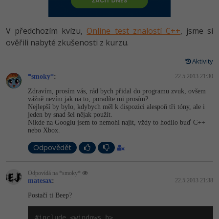
-80%
Vývojář mobilních aplikací
Python
HTML5, CSS3, Bootstrap, SEO
PHP
-80%
Specialista na AI a bigdata
V předchozím kvízu,
Online test znalostí C++
, jsme si
JavaScript
SQL a databáze
ověřili nabyté zkušenosti z kurzu.
JavaScript
-80%
C# Game developer
PHP
Aktivity
Testování a verzování
Python
-80%
Webdesigner
*smoky*
C++
:
22.5.2013 21:30
UML a návrhové vzory
HTML / CSS
Zdravím, prosím vás, rád bych přidal do programu zvuk, ovšem
-80%
Tester
vážně nevím jak na to, poradíte mi prosím?
Swift
Nejlepší by bylo, kdybych měl k dispozici alespoň tři tóny, ale i
React
UML a návrhové vzory
jeden by snad šel nějak použít.
-80%
Systémový administrátor
Nikde na Googlu jsem to nemohl najít, vždy to hodilo buď C++
Kotlin
nebo Xbox.
Spring
MySQL/MariaDB
-80%
Grafik / UX/UI návrhář
C
Odpovědět
ASP.NET MVC
MS-SQL
3D grafik
VB.NET
Odpovídá na *smoky*
Django
SQLite
matesax
:
22.5.2013 21:38
Projektový manažer
SQL
Postačí ti Beep?
Best practices
-80%
Databázový analytik
Návrh SW
#include <windows.h>