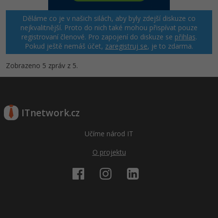
Děláme co je v našich silách, aby byly zdejší diskuze co
Windows
Fórum
nejkvalitnější. Proto do nich také mohou přispívat pouze
registrovaní členové. Pro zapojení do diskuze se
přihlas
.
Linux
Pokud ještě nemáš účet,
zaregistruj se
, je to zdarma.
Sítě
Zobrazeno 5 zpráv z 5.
Kybernetická bezpečnost
Elektronický podpis
ITnetwork.cz
Učíme národ IT
Fórum
O projektu