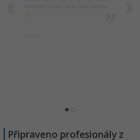
osobního vkusu, jinak jsem nadšen.
valkys
Připraveno profesionály z