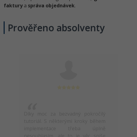
faktury
a
správa objednávek
.
Prověřeno absolventy
Díky moc za bezvadný pokročilý
tutoriál. S některými kroky během
implementace třeba úplně
nesouhlasím, ale to je věc spíše