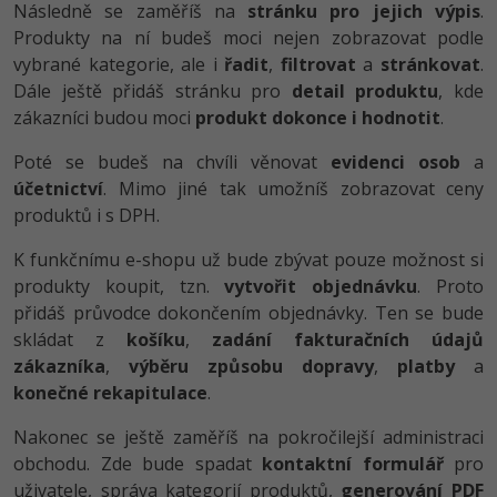
Následně se zaměříš na
stránku pro jejich výpis
.
Produkty na ní budeš moci nejen zobrazovat podle
Windows
Fórum
vybrané kategorie, ale i
řadit
,
filtrovat
a
stránkovat
.
Dále ještě přidáš stránku pro
detail produktu
, kde
Linux
zákazníci budou moci
produkt dokonce i hodnotit
.
Sítě
Poté se budeš na chvíli věnovat
evidenci osob
a
účetnictví
. Mimo jiné tak umožníš zobrazovat ceny
Kybernetická bezpečnost
produktů i s DPH.
Elektronický podpis
K funkčnímu e-shopu už bude zbývat pouze možnost si
produkty koupit, tzn.
vytvořit objednávku
. Proto
Fórum
přidáš průvodce dokončením objednávky. Ten se bude
skládat z
košíku
,
zadání fakturačních údajů
zákazníka
,
výběru způsobu dopravy
,
platby
a
konečné rekapitulace
.
Nakonec se ještě zaměříš na pokročilejší administraci
obchodu. Zde bude spadat
kontaktní formulář
pro
uživatele, správa kategorií produktů,
generování PDF