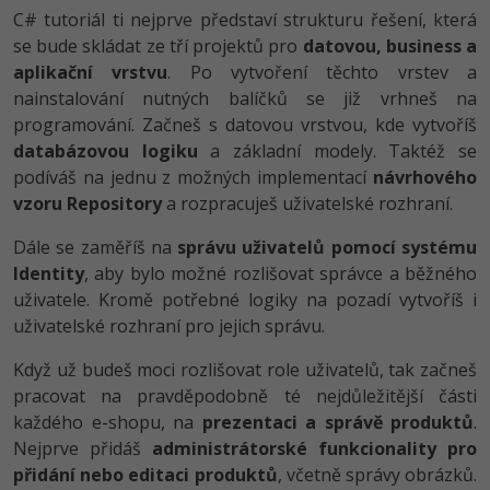
-30%
Kariéra
-80%
C# tutoriál ti nejprve představí strukturu řešení, která
Marketing
Adobe Illustrator
se bude skládat ze tří projektů pro
datovou, business a
Pro firmy
-30%
aplikační vrstvu
WordPress
. Po vytvoření těchto vrstev a
Adobe Lightroom
nainstalování nutných balíčků se již vrhneš na
-30%
-15%
SEO
programování. Začneš s datovou vrstvou, kde vytvoříš
Adobe XD
databázovou logiku
a základní modely. Taktéž se
-25%
UX
podíváš na jednu z možných implementací
návrhového
Adobe InDesign
vzoru Repository
a rozpracuješ uživatelské rozhraní.
Business
Adobe After Effects
Dále se zaměříš na
správu uživatelů pomocí systému
-25%
-80%
Identity
, aby bylo možné rozlišovat správce a běžného
Kryptoměny
Blender
uživatele. Kromě potřebné logiky na pozadí vytvoříš i
-30%
uživatelské rozhraní pro jejich správu.
Copywriting
Inkscape
Když už budeš moci rozlišovat role uživatelů, tak začneš
-80%
-80%
MS Office
Fotografování
pracovat na pravděpodobně té nejdůležitější části
každého e-shopu, na
prezentaci a správě produktů
.
Google Dokumenty
Video
Nejprve přidáš
administrátorské funkcionality pro
přidání nebo editaci produktů
, včetně správy obrázků.
Time management
Ostatní