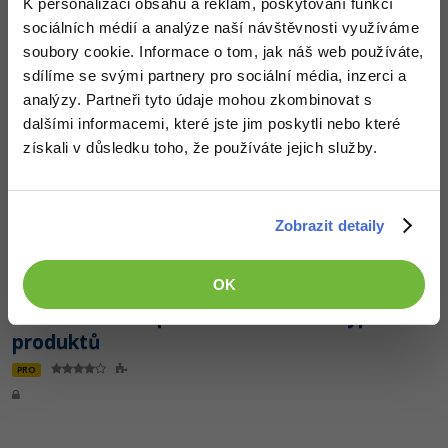
K personalizaci obsahu a reklam, poskytování funkcí
sociálních médií a analýze naší návštěvnosti využíváme
soubory cookie. Informace o tom, jak náš web používáte,
sdílíme se svými partnery pro sociální média, inzerci a
Lekce 11:
E-shop v ASP.NET MVC - Práce s
analýzy. Partneři tyto údaje mohou zkombinovat s
obrázky - dokončení
dalšími informacemi, které jste jim poskytli nebo které
získali v důsledku toho, že používáte jejich služby.
PRO
Zobrazit detaily
OK
Lekce 12:
E-shop v ASP.NET MVC - Výpis
produktů
PRO