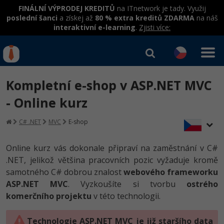
FINÁLNÍ VÝPRODEJ KREDITŮ
na ITnetwork je tady. Využij
poslední šanci
a získej až
80 % extra kreditů ZDARMA
na náš
interaktivní e-learning
.
Zjisti více:
IT kurzy
Od
0 Kč
Kompletní e-shop v ASP.NET MVC
Přihlásit se
|
Registrovat
IT e-learning
Rekvalifikace a kurzy
- Online kurz
hrazené úřadem práce
Kurzy IT profesí
C# .NET
MVC
E-shop
Workshopy zdarma
Junior programátor
Kurzy programování
Umělá inteligence v praxi
Online kurz vás dokonale připraví na zaměstnání v C#
Školení
.NET, jelikož většina pracovních pozic vyžaduje kromě
Programátor WWW aplikací
Jak začít?
Datová analýza v praxi
samotného C# dobrou znalost
webového frameworku
Základy programování
Školení dle technologií
-80%
ASP.NET MVC
. Vyzkoušíte si tvorbu
ostrého
Senior programátor
Java
komerčního projektu
Objektové programování - OOP
v této technologii.
C# .NET
-80%
Front-end developer
C#.NET
Umělá inteligence
Technologie ASP.NET MVC je již staršího data
Java