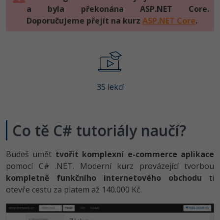
-80%
Vývojář mobilních aplikací
a byla překonána ASP.NET Core.
Python
HTML5, CSS3, Bootstrap, SEO
Doporučujeme přejít na kurz
PHP
ASP.NET Core
.
-80%
Specialista na AI a bigdata
JavaScript
SQL a databáze
JavaScript
-80%
C# Game developer
PHP
Testování a verzování
Python
-80%
Webdesigner
C++
35 lekcí
UML a návrhové vzory
HTML / CSS
-80%
Tester
Swift
React
UML a návrhové vzory
-80%
Systémový administrátor
Kotlin
Co tě C# tutoriály naučí?
Spring
MySQL/MariaDB
-80%
Grafik / UX/UI návrhář
C
Budeš umět
tvořit komplexní e-commerce aplikace
ASP.NET MVC
MS-SQL
pomocí C# .NET. Moderní kurz provázející tvorbou
3D grafik
VB.NET
kompletně funkčního internetového obchodu
ti
Django
SQLite
otevře cestu za platem až 140.000 Kč.
Projektový manažer
SQL
Best practices
-80%
Databázový analytik
Návrh SW