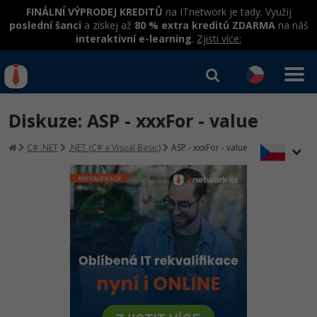
FINÁLNÍ VÝPRODEJ KREDITŮ
na ITnetwork je tady. Využij
poslední šanci
a získej až
80 % extra kreditů ZDARMA
na náš
interaktivní e-learning
.
Zjisti více:
IT kurzy
Od
0 Kč
Diskuze: ASP - xxxFor - value
Přihlásit se
|
Registrovat
IT e-learning
Rekvalifikace a kurzy
C# .NET
.NET (C# a Visual Basic)
ASP - xxxFor - value
hrazené úřadem práce
Kurzy IT profesí
Workshopy zdarma
Junior programátor
Kurzy programování
Umělá inteligence v praxi
Školení
Programátor WWW aplikací
Jak začít?
Datová analýza v praxi
Základy programování
Školení dle technologií
-80%
Senior programátor
Java
Objektové programování - OOP
C# .NET
-80%
Front-end developer
C#.NET
Umělá inteligence
Java