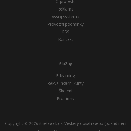
O projektu
Reklama
Windows
Fórum
Vývoj systému
Provozní podmínky
Linux
RSS
Sítě
Kontakt
Kybernetická bezpečnost
Služby
Elektronický podpis
E-learning
Fórum
Rekvalifikační kurzy
Školení
Pro firmy
Copyright © 2026 itnetwork.cz. Veškerý obsah webu (pokud není