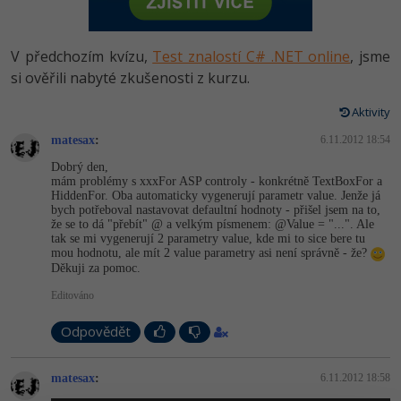
-80%
Vývojář mobilních aplikací
Python
HTML5, CSS3, Bootstrap, SEO
PHP
-80%
Specialista na AI a bigdata
V předchozím kvízu,
Test znalostí C# .NET online
, jsme
JavaScript
SQL a databáze
si ověřili nabyté zkušenosti z kurzu.
JavaScript
-80%
C# Game developer
PHP
Aktivity
Testování a verzování
Python
-80%
Webdesigner
matesax
C++
:
6.11.2012 18:54
UML a návrhové vzory
HTML / CSS
Dobrý den,
-80%
Tester
mám problémy s xxxFor ASP controly - konkrétně TextBoxFor a
Swift
HiddenFor. Oba automaticky vygenerují parametr value. Jenže já
React
UML a návrhové vzory
bych potřeboval nastavovat defaultní hodnoty - přišel jsem na to,
-80%
Systémový administrátor
že se to dá "přebít" @ a velkým písmenem: @Value = "...". Ale
Kotlin
tak se mi vygenerují 2 parametry value, kde mi to sice bere tu
Spring
MySQL/MariaDB
mou hodnotu, ale mít 2 value parametry asi není správně - že?
-80%
Grafik / UX/UI návrhář
C
Děkuji za pomoc.
ASP.NET MVC
MS-SQL
Editováno
3D grafik
VB.NET
Django
SQLite
Odpovědět
Projektový manažer
SQL
Best practices
matesax
:
6.11.2012 18:58
-80%
Databázový analytik
Návrh SW