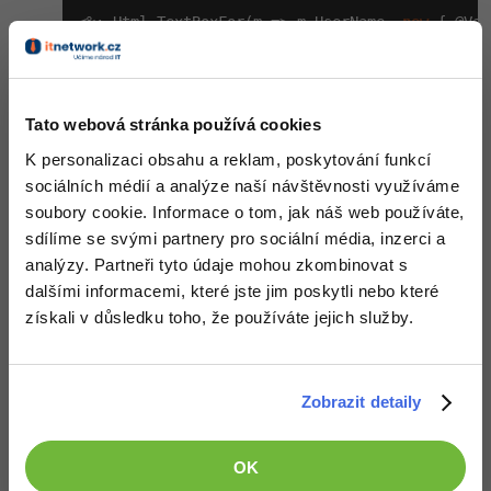
<%: Html.TextBoxFor(m => m.UserName, 
new
 { @Val
-41%
Copywriter
Algoritmy
-10%
Nahoru
Odpovědět
WordPress specialista
Umělá inteligence (AI)
Tato webová stránka používá cookies
SEO specialista
Pro děti
K personalizaci obsahu a reklam, poskytování funkcí
sociálních médií a analýze naší návštěvnosti využíváme
Více
soubory cookie. Informace o tom, jak náš web používáte,
sdílíme se svými partnery pro sociální média, inzerci a
Fórum
analýzy. Partneři tyto údaje mohou zkombinovat s
dalšími informacemi, které jste jim poskytli nebo které
Kurzy e-commerce
získali v důsledku toho, že používáte jejich služby.
Testování softwaru
Kurzy designu
-80%
Zobrazit detaily
Datová analýza
HTML/CSS
Příběhy absolventů
Děláme co je v našich silách, aby byly zdejší diskuze co
nejkvalitnější. Proto do nich také mohou přispívat pouze
-80%
Digitální gramotnost
Blog
Photoshop
OK
registrovaní členové. Pro zapojení do diskuze se
přihlas
.
Pokud ještě nemáš účet,
zaregistruj se
, je to zdarma.