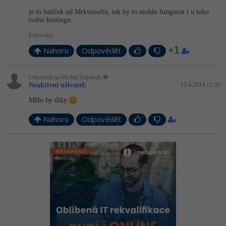
je to balíček od Mrkvosoftu, tak by to mohlo fungovat i u toho
tvého hostingu...
Editováno
+1
Nahoru
Odpovědět
Odpovídá na Michal Štěpánek
Neaktivní uživatel
:
15.4.2014 15:39
Mělo by díky
Nahoru
Odpovědět