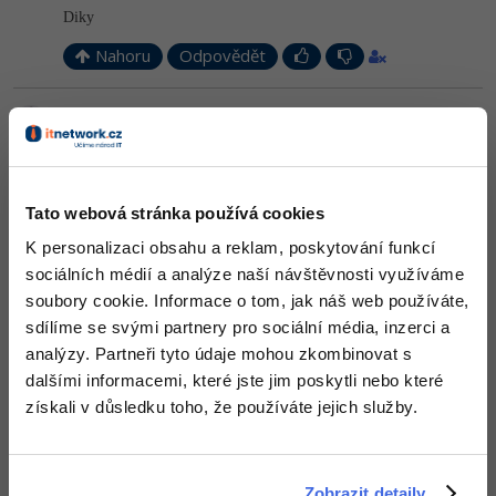
Diky
Nahoru
Odpovědět
Odpovídá na Neaktivní uživatel
David Hartinger
:
15.4.2014 11:52
DB máš většinou pro celou aplikaci jen jednu.
Nahoru
Odpovědět
Tato webová stránka používá cookies
K personalizaci obsahu a reklam, poskytování funkcí
Odpovídá na David Hartinger
sociálních médií a analýze naší návštěvnosti využíváme
Neaktivní uživatel
:
15.4.2014 13:14
soubory cookie. Informace o tom, jak náš web používáte,
No to jo, myslel jsem to tak že v DB máš hodně tabulek, psal jsem
sdílíme se svými partnery pro sociální média, inzerci a
to ráno a pospíchal
analýzy. Partneři tyto údaje mohou zkombinovat s
Když mám např. v DB 10tabulek. Tak jestli je nějaká finta na
dalšími informacemi, které jste jim poskytli nebo které
upload, nebo to musím vše přepisovat?
V MYSQL je to jednoduše vygenerují si .sql soubory, a hodím je
získali v důsledku toho, že používáte jejich služby.
do databáze přes navicat, jak je to u MSSQL?
Nahoru
Odpovědět
Zobrazit detaily