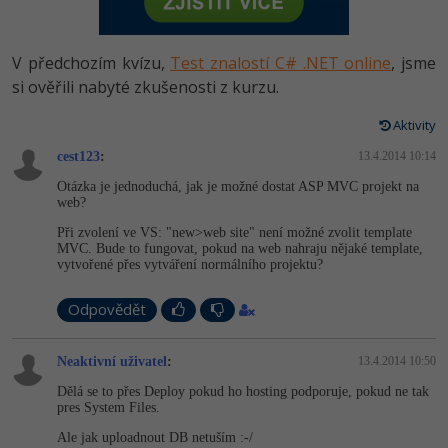
-80%
Vývojář mobilních aplikací
Python
HTML5, CSS3, Bootstrap, SEO
PHP
-80%
Specialista na AI a bigdata
V předchozím kvízu,
Test znalostí C# .NET online
, jsme
JavaScript
SQL a databáze
si ověřili nabyté zkušenosti z kurzu.
JavaScript
-80%
C# Game developer
PHP
Aktivity
Testování a verzování
Python
-80%
Webdesigner
cest123
C++
:
13.4.2014 10:14
UML a návrhové vzory
HTML / CSS
Otázka je jednoduchá, jak je možné dostat ASP MVC projekt na
-80%
Tester
web?
Swift
React
UML a návrhové vzory
Při zvolení ve VS: "new>web site" není možné zvolit template
-80%
Systémový administrátor
MVC. Bude to fungovat, pokud na web nahraju nějaké template,
Kotlin
vytvořené přes vytváření normálního projektu?
Spring
MySQL/MariaDB
-80%
Grafik / UX/UI návrhář
C
Odpovědět
ASP.NET MVC
MS-SQL
3D grafik
VB.NET
Neaktivní uživatel
:
13.4.2014 10:50
Django
SQLite
Projektový manažer
Dělá se to přes Deploy pokud ho hosting podporuje, pokud ne tak
SQL
pres System Files.
Best practices
-80%
Databázový analytik
Ale jak uploadnout DB netuším :-/
Návrh SW