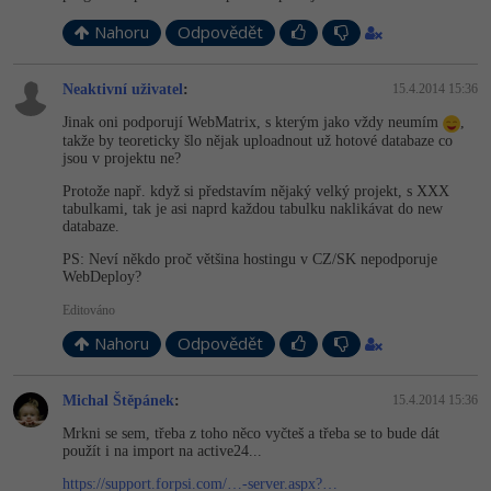
Nahoru
Odpovědět
Neaktivní uživatel
:
15.4.2014 15:36
Jinak oni podporují WebMatrix, s kterým jako vždy neumím
,
takže by teoreticky šlo nějak uploadnout už hotové databaze co
jsou v projektu ne?
Protože např. když si představím nějaký velký projekt, s XXX
tabulkami, tak je asi naprd každou tabulku naklikávat do new
databaze.
PS: Neví někdo proč většina hostingu v CZ/SK nepodporuje
WebDeploy?
Editováno
Nahoru
Odpovědět
Michal Štěpánek
:
15.4.2014 15:36
Mrkni se sem, třeba z toho něco vyčteš a třeba se to bude dát
použít i na import na active24...
https://support.forpsi.com/…-server.aspx?…