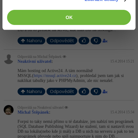
Odpovídá na Neaktivní uživatel
Michal Štěpánek
:
15.4.2014 15:09
OK
Záleží na tom, kam to chceš "šoupnout". Třeba Forpsi má "SQL
Database Publishing Wizard", kde si jednoduše naklikáš tabulky z
DB a on to přenese na server, kde máš DB na hostingu...
Nahoru
Odpovědět
Odpovídá na Michal Štěpánek
Neaktivní uživatel
:
15.4.2014 15:21
Mám hosting od Active24. A tám normálně
MSSQL(
https://mssql.active24.cz
), prohledal jsem tam jak si
naklikat tabulky jako v PHPMyAdmin, ale nic nenašel.
Nahoru
Odpovědět
Odpovídá na Neaktivní uživatel
Michal Štěpánek
:
15.4.2014 15:34
Forpsi to taky nemá přímo u té databáze, jen nabízí ten prográmek
(SQL Database Publishing Wizard) ke stažení, tam si nastavíš svou
DB na lokálu(nebo kde ji máš) a DB u nich na serveru a pak to ten
prográmek převede nebo spíš naimportuje k nim do DB...