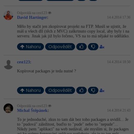
-30%
Kariéra
-80%
Marketing
Adobe Illustrator
Odpovídá na cest123
Pro firmy
-30%
David Hartinger
:
14.4.2014 17:36
WordPress
Adobe Lightroom
Mělo by stačit jen zkopírovat projekt na FTP. Musíš se ujistit, že
-30%
máš u všech dll (těch z MVC) zaškrtnuto copy local, aby byly i na
-15%
SEO
Adobe XD
serveru. Jinak jak již bylo řečeno, VS na to má nějaké to udělátko.
-25%
Nahoru
Odpovědět
UX
Adobe InDesign
Business
cest123
Adobe After Effects
:
14.4.2014 18:50
Kopírovat packages je teda nutné ?
-25%
-80%
Kryptoměny
Blender
-30%
Copywriting
Nahoru
Inkscape
Odpovědět
-80%
-80%
MS Office
Fotografování
Odpovídá na cest123
Michal Štěpánek
:
14.4.2014 21:43
Google Dokumenty
Video
To je jednoduché, zkus to tam dát bez toho packages a uvidíš... Je
to "pudová" záležitost, buďto to "pude" nebo to "nepude"...
Nikdy jsem "aplikaci" na web nedával, ale myslím si, že packages
Time management
Ostatní
asi ke svému fungování aplikace potřebuje, ale je to jen můj