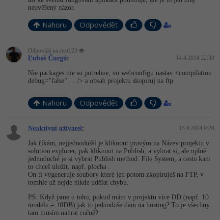
neověřený názor.
Windows
Fórum
Nahoru
Odpovědět
Linux
Odpovídá na cest123
Ľuboš Čurgó
:
14.4.2014 22:38
Sítě
Nie packages nie su potrebne, vo webconfigu nastav <compilation
debug="false" ... /> a obsah projektu skopiruj na ftp
Kybernetická bezpečnost
Nahoru
Odpovědět
Elektronický podpis
Neaktivní uživatel
:
15.4.2014 9:24
Fórum
Jak říkám, nejjednodušší je kliknout pravým na Název projektu v
solution explorer, pak kliknout na Publish, a vybrat si, ale uplně
jednoduché je si vybrat Publish method: File System, a cestu kam
to chceš uložit, např. plocha .
On ti vygeneruje soubory které jen potom zkopíruješ na FTP, v
tomhle už nejde nikde udělat chybu.
PS: Když jsme u toho, pokud mám v projektu více DD (např. 10
modelu = 10DB) jak to jednoduše dam na hosting? To je všechny
tam musím nahrat ručně?