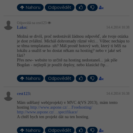
Nahoru
Odpovědět
-41%
Copywriter
Algoritmy
-10%
Odpovídá na cest123
WordPress specialista
Umělá inteligence (AI)
Lako
:
14.4.2014 10:38
Možná se divíš, proč nedostáváš žádnou odpověď, ale tvoje otázka
SEO specialista
Pro děti
je dost zvláštní. Mícháš dohromady různé věci... Vůbec nechápu to
se těma templatama- uh? Máš prostě hotový web, který ti běží na
lokálu a snažíš se ho dostat někam na hosting? nebo v jaké seš
Více
fázi?
Přes new- website to určitě na hosting nedostaneš... jak píše
Bogdan - nejlepší je použít deploy, nebo klasické ftp...
Fórum
Nahoru
Odpovědět
Kurzy e-commerce
cest123
:
14.4.2014 16:38
Testování softwaru
Kurzy designu
Mám udělaný web(projekt) v MVC 4(VS 2013), mám tento
hosting
http://www.aspone.cz/…Freehosting/
-80%
Datová analýza
HTML/CSS
http://www.aspone.cz/…specifikace/
Příběhy absolventů
A chtěl bych ten projekt dát na ten hosting.
-80%
Digitální gramotnost
Blog
Photoshop
Nahoru
Odpovědět