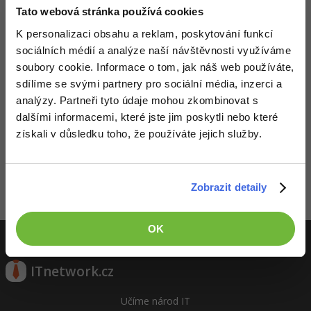
Tato webová stránka používá cookies
-41%
Copywriter
Algoritmy
K personalizaci obsahu a reklam, poskytování funkcí
sociálních médií a analýze naší návštěvnosti využíváme
-10%
WordPress specialista
Umělá inteligence (AI)
soubory cookie. Informace o tom, jak náš web používáte,
sdílíme se svými partnery pro sociální média, inzerci a
SEO specialista
Pro děti
analýzy. Partneři tyto údaje mohou zkombinovat s
dalšími informacemi, které jste jim poskytli nebo které
Více
získali v důsledku toho, že používáte jejich služby.
Děláme co je v našich silách, aby byly zdejší diskuze co
nejkvalitnější. Proto do nich také mohou přispívat pouze
Fórum
registrovaní členové. Pro zapojení do diskuze se
přihlas
.
Pokud ještě nemáš účet,
zaregistruj se
, je to zdarma.
Zobrazit detaily
Kurzy e-commerce
Zobrazeno 1 zpráv z 1.
Testování softwaru
OK
Kurzy designu
-80%
Datová analýza
HTML/CSS
Příběhy absolventů
ITnetwork.cz
-80%
Digitální gramotnost
Blog
Photoshop
Učíme národ IT