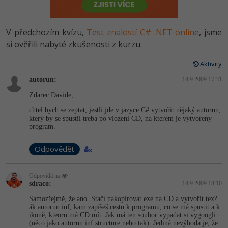
-80%
Vývojář mobilních aplikací
Python
HTML5, CSS3, Bootstrap, SEO
PHP
-80%
Specialista na AI a bigdata
V předchozím kvízu,
Test znalostí C# .NET online
, jsme
JavaScript
SQL a databáze
si ověřili nabyté zkušenosti z kurzu.
JavaScript
-80%
C# Game developer
PHP
Aktivity
Testování a verzování
Python
-80%
Webdesigner
autorun:
C++
14.9.2009 17:31
UML a návrhové vzory
HTML / CSS
Zdarec Davide,
-80%
Tester
Swift
chtel bych se zeptat, jestli jde v jazyce C# vytvořit nějaký autorun,
React
UML a návrhové vzory
který by se spustil treba po vlozeni CD, na kterem je vytvoreny
-80%
Systémový administrátor
program.
Kotlin
Spring
MySQL/MariaDB
-80%
Odpovědět
Grafik / UX/UI návrhář
C
ASP.NET MVC
MS-SQL
3D grafik
VB.NET
Odpovídá na
sdraco:
14.9.2009 18:10
Django
SQLite
Projektový manažer
Samozřejmě, že ano. Stačí nakopírovat exe na CD a vytvořit tex?
SQL
ák autorun.inf, kam zapíšeš cestu k programu, co se má spustit a k
Best practices
ikoně, kteoru má CD mít. Jak má ten soubor vypadat si vygoogli
-80%
Databázový analytik
(něco jako autorun.inf structure nebo tak). Jediná nevýhoda je, že
Návrh SW