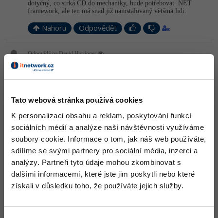
dotyčný, co strká CD do mechaniky, bude potřebovat .NET
framework, ale ten má snad již nainstalovaný většina lidi.
-41%
Copywriter
Algoritmy
Nahoru
Odpovědět
-10%
WordPress specialista
Umělá inteligence (AI)
Odpovídá na David Hartinger
autorun:
14.9.2009 18:28
SEO specialista
Pro děti
Diky moc;)BTW mas to tu super.zrovna ted jsem dohral
Bermena.fakt parada;)nekomu se zda kratka, ale me bavila vic nez
Více
nejaka hra kterou hraju treba pul roku a deje se tam porad to
same.Napr. Far Cry 2.
Tato webová stránka používá cookies
Preju hodne uspechu:)
Fórum
K personalizaci obsahu a reklam, poskytování funkcí
sociálních médií a analýze naší návštěvnosti využíváme
Nahoru
Odpovědět
Kurzy e-commerce
soubory cookie. Informace o tom, jak náš web používáte,
sdílíme se svými partnery pro sociální média, inzerci a
Testování softwaru
analýzy. Partneři tyto údaje mohou zkombinovat s
Kurzy designu
dalšími informacemi, které jste jim poskytli nebo které
-80%
Datová analýza
HTML/CSS
získali v důsledku toho, že používáte jejich služby.
Příběhy absolventů
-80%
Digitální gramotnost
Blog
Photoshop