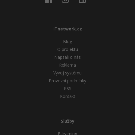
Windows
Fórum
Linux
ITnetwork.cz
Sítě
Blog
O projektu
Kybernetická bezpečnost
Napsali o nás
Reklama
Elektronický podpis
Vývoj systému
Provozní podmínky
Fórum
RSS
Kontakt
Služby
E-learning