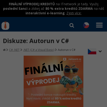
FINÁLNÍ VÝPRODEJ KREDITŮ
na ITnetwork je tady. Využij
poslední šanci
a získej až
80 % extra kreditů ZDARMA
na náš
interaktivní e-learning
.
Zjisti více:
IT kurzy
Od
0 Kč
Diskuze: Autorun v C#
Přihlásit se
|
Registrovat
IT e-learning
Rekvalifikace a kurzy
C# .NET
.NET (C# a Visual Basic)
Autorun v C#
hrazené úřadem práce
Kurzy IT profesí
Workshopy zdarma
Junior programátor
Kurzy programování
Umělá inteligence v praxi
Školení
Programátor WWW aplikací
Jak začít?
Datová analýza v praxi
Základy programování
Školení dle technologií
-80%
Senior programátor
Java
Objektové programování - OOP
C# .NET
-80%
Front-end developer
C#.NET
Umělá inteligence
Java