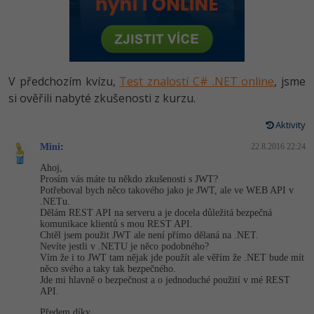
-80%
Vývojář mobilních aplikací
Python
HTML5, CSS3, Bootstrap, SEO
PHP
-80%
Specialista na AI a bigdata
JavaScript
SQL a databáze
JavaScript
-80%
C# Game developer
PHP
V předchozím kvízu,
Test znalostí C# .NET online
, jsme
Testování a verzování
Python
si ověřili nabyté zkušenosti z kurzu.
-80%
Webdesigner
C++
UML a návrhové vzory
Aktivity
HTML / CSS
-80%
Tester
Swift
Mini
:
22.8.2016 22:24
React
UML a návrhové vzory
Ahoj,
-80%
Systémový administrátor
Kotlin
Prosím vás máte tu někdo zkušenosti s JWT?
Spring
Potřeboval bych něco takového jako je JWT, ale ve WEB API v
MySQL/MariaDB
.NETu.
-80%
Grafik / UX/UI návrhář
C
Dělám REST API na serveru a je docela důležitá bezpečná
ASP.NET MVC
komunikace klientů s mou REST API.
MS-SQL
Chtěl jsem použit JWT ale není přímo dělaná na .NET.
3D grafik
VB.NET
Nevíte jestli v .NETU je něco podobného?
Django
Vím že i to JWT tam nějak jde použít ale věřím že .NET bude mít
SQLite
něco svého a taky tak bezpečného.
Projektový manažer
SQL
Jde mi hlavně o bezpečnost a o jednoduché použití v mé REST
Best practices
API.
-80%
Databázový analytik
Návrh SW
Předem díky