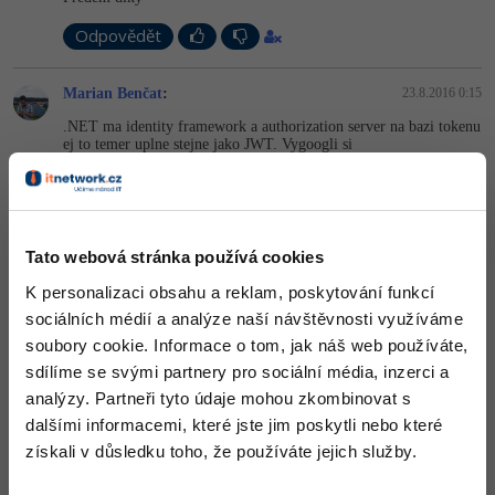
-41%
Odpovědět
Copywriter
Algoritmy
-10%
WordPress specialista
Marian Benčat
Umělá inteligence (AI)
:
23.8.2016 0:15
.NET ma identity framework a authorization server na bazi tokenu
SEO specialista
ej to temer uplne stejne jako JWT. Vygoogli si
Pro děti
ASP WebAPI token authorization,
Více
Nahoru
Odpovědět
Fórum
Tato webová stránka používá cookies
Marian Benčat
:
23.8.2016 0:16
K personalizaci obsahu a reklam, poskytování funkcí
http://bitoftech.net/…et-identity/
toto je treba perfektni, z kterheo
jsem se kdysi ucil
Kurzy e-commerce
sociálních médií a analýze naší návštěvnosti využíváme
soubory cookie. Informace o tom, jak náš web používáte,
Nahoru
Odpovědět
Testování softwaru
Kurzy designu
sdílíme se svými partnery pro sociální média, inzerci a
analýzy. Partneři tyto údaje mohou zkombinovat s
-80%
Datová analýza
HTML/CSS
Příběhy absolventů
dalšími informacemi, které jste jim poskytli nebo které
získali v důsledku toho, že používáte jejich služby.
-80%
Digitální gramotnost
Blog
Photoshop