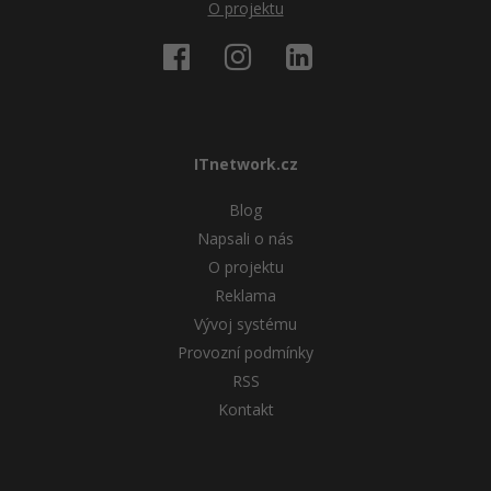
O projektu
Windows
Fórum
Linux
Sítě
ITnetwork.cz
Kybernetická bezpečnost
Blog
Napsali o nás
Elektronický podpis
O projektu
Reklama
Fórum
Vývoj systému
Provozní podmínky
RSS
Kontakt