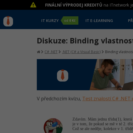
FINÁLNÍ VÝPRODEJ KREDITŮ
na ITnetwork je
IT KURZY
IT E-LEARNING
PŘ
od
0 Kč
Diskuze: Binding vlastnos
C# .NET
.NET (C# a Visual Basic)
Binding vlastnos
V předchozím kvízu,
Test znalostí C# .NET 
Zdavím. Mám jednu třidu(1), která m
je v tom, že pokud se mě v té 2. tř
Což se ale neděje, kolekce v 1. tříd