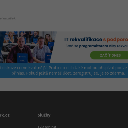
 na zítřek.
ší diskuze co nejkvalitnější. Proto do nich také mohou přispívat pouze
přihlas
. Pokud ještě nemáš účet,
zaregistruj se
, je to zdarma.
rk.cz
Služby
E-learning