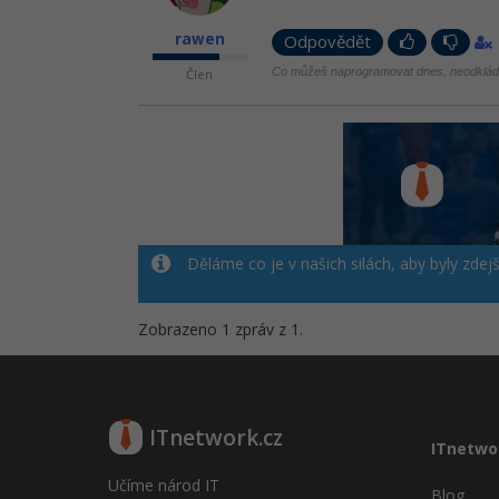
rawen
Odpovědět
Co můžeš naprogramovat dnes, neodkládej
Člen
Děláme co je v našich silách, aby byly zdej
Zobrazeno 1 zpráv z 1.
ITnetwork.cz
ITnetwo
Učíme národ IT
Blog