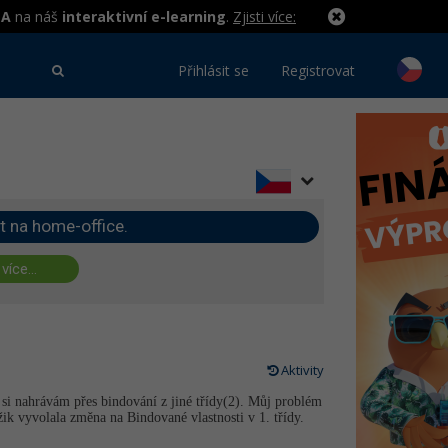
MA
na náš
interaktivní e-learning
.
Zjisti více:
Přihlásit se
Registrovat
t na home-office.
 více...
Aktivity
a si nahrávám přes bindování z jiné třídy(2). Můj problém
ik vyvolala změna na Bindované vlastnosti v 1. třídy.