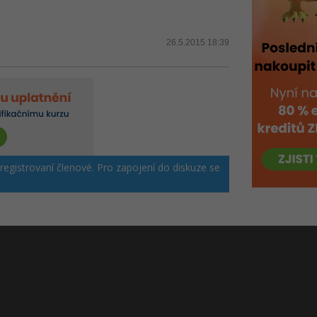
26.5.2015 18:39
 registrovaní členové. Pro zapojení do diskuze se