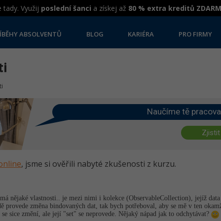
 tady. Využij
poslední šanci
a získej až
80 % extra kreditů ZDAR
ÍBĚHY ABSOLVENTŮ
BLOG
KARIÉRA
PRO FIRMY
ti
ti
Naučíme tě pracova
Zjistit
online
, jsme si ověřili nabyté zkušenosti z kurzu.
á nějaké vlastnosti.. je mezi nimi i kolekce (ObservableCo­llection), jejíž dat
ídě provede změna bindovaných dat, tak bych potřeboval, aby se mě v ten okamž
ě se sice změní, ale její "set" se neprovede. Nějaký nápad jak to odchytávat?