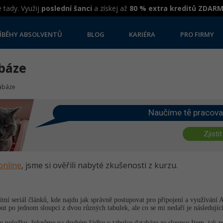
 tady. Využij
poslední šanci
a získej až
80 % extra kreditů ZDAR
ÍBĚHY ABSOLVENTŮ
BLOG
KARIÉRA
PRO FIRMY
abáze
abáze
Naučíme tě pracova
Zjistit
online
, jsme si ověřili nabyté zkušenosti z kurzu.
tní seriál článků, kde najdu jak správně postupovat pro připojení a využívání 
 po jednom sloupci z dvou různých tabulek, ale co se mi nedaří je následující
oložku, řekněme na druhém řádku v tabulce databáze ze sloupce Item, tak pot