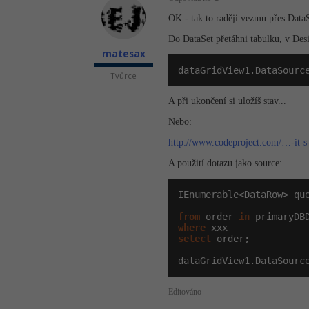
OK - tak to raději vezmu přes DataS
Do DataSet přetáhni tabulku, v Desi
matesax
dataGridView1.DataSourc
Tvůrce
A při ukončení si uložíš stav...
Nebo:
http://www.codeproject.com/…-it-s
A použití dotazu jako source:
IEnumerable<DataRow> que
from
 order 
in
where
select
 order;

dataGridView1.DataSourc
Editováno