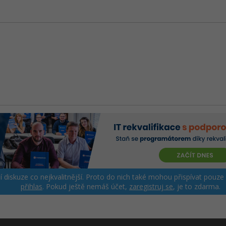
ší diskuze co nejkvalitnější. Proto do nich také mohou přispívat pouze
přihlas
. Pokud ještě nemáš účet,
zaregistruj se
, je to zdarma.