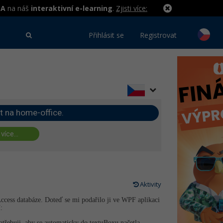
MA
na náš
interaktivní e-learning
.
Zjisti více:
Přihlásit se
Registrovat
t na home-office.
 více...
Aktivity
Access databáze. Doteď se mi podařilo ji ve WPF aplikaci
:
řebuji, aby se automaticky do textuBoxu načetla