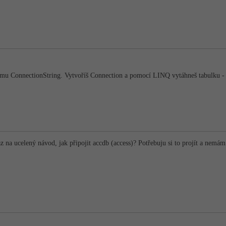
mu ConnectionString. Vytvoříš Connection a pomocí LINQ vytáhneš tabulku - 
 na ucelený návod, jak připojit accdb (access)? Potřebuju si to projít a nemám