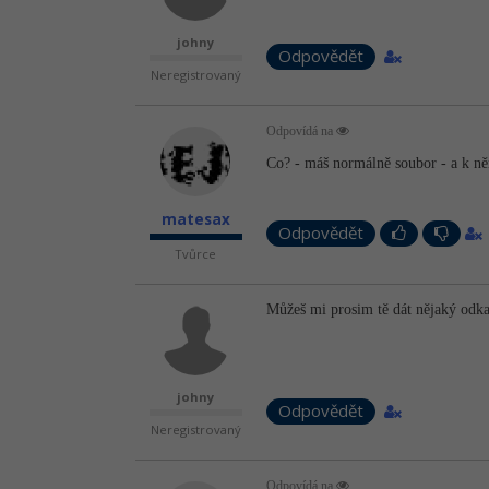
johny
Odpovědět
Neregistrovaný
Odpovídá na
Co? - máš normálně soubor - a k ně
matesax
Odpovědět
Tvůrce
Můžeš mi prosim tě dát nějaký odkaz
johny
Odpovědět
Neregistrovaný
Odpovídá na