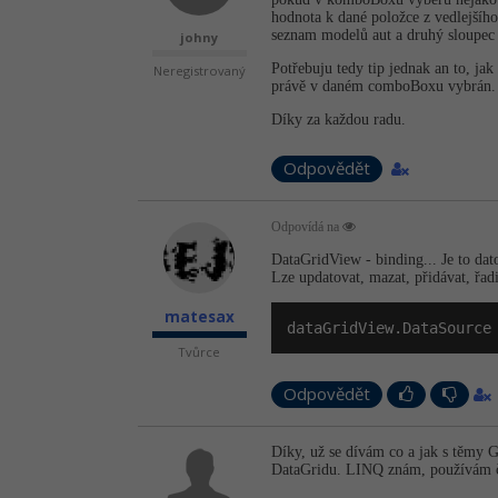
hodnota k dané položce z vedlejšího
seznam modelů aut a druhý sloupec
johny
Potřebuju tedy tip jednak an to, jak
Neregistrovaný
právě v daném comboBoxu vybrán.
Díky za každou radu.
Odpovědět
Odpovídá na
DataGridView - binding... Je to dat
Lze updatovat, mazat, přidávat, řad
matesax
dataGridView.DataSource
Tvůrce
Odpovědět
Díky, už se dívám co a jak s těmy G
DataGridu. LINQ znám, používám č