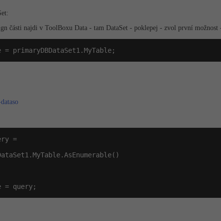
et:
gn části najdi v ToolBoxu Data - tam DataSet - poklepej - zvol první možnost -
e = primaryDBDataSet1.MyTable;
-dataso
ry =

e = query;