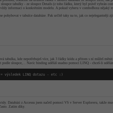
 sloupce tabulky - ze sloupce Details (z toho řádku, který byl právě vybrán c
 vždy informaci o konkrétním modelu. A pokud vyberu v comboBoxu nějaký mo
 se pohybovat v tabulce databáze. Pak určitě taky na to, jak co nejelegantněji zj
ová tabulka, kde nepotřebuješ více, jak 3 řádky kódu a přitom s ní můžeš měnit 
it podle sloupce,... Navíc binding uděláš snadno pomocí LINQ - chceš-li udělám 
 = výsledek LINQ dotazu - etc :)
ridy. Databázi z Accessu jsem načetl pomocí VS v Server Exploreru, takže musím
asto. Zatím díky.