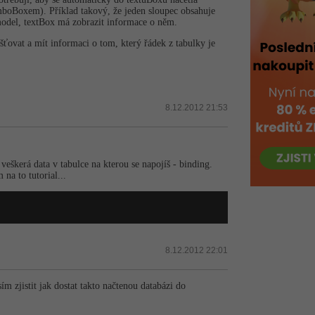
omboBoxem). Příklad takový, že jeden sloupec obsahuje
del, textBox má zobrazit informace o něm.
išťovat a mít informaci o tom, který řádek z tabulky je
8.12.2012 21:53
veškerá data v tabulce na kterou se napojíš - binding.
na to tutorial...
8.12.2012 22:01
 zjistit jak dostat takto načtenou databázi do