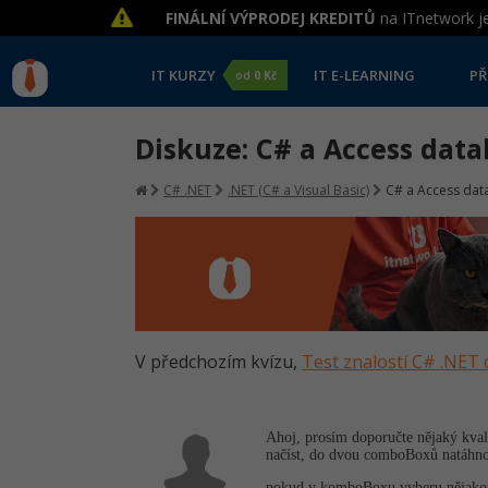
FINÁLNÍ VÝPRODEJ KREDITŮ
na ITnetwork je
IT KURZY
IT E-LEARNING
PŘ
od
0 Kč
Diskuze: C# a Access dat
C# .NET
.NET (C# a Visual Basic)
C# a Access dat
V předchozím kvízu,
Test znalostí C# .NET 
Ahoj, prosím doporučte nějaký kvali
načíst, do dvou comboBoxů natáhnout
pokud v komboBoxu vyberu nějakou p