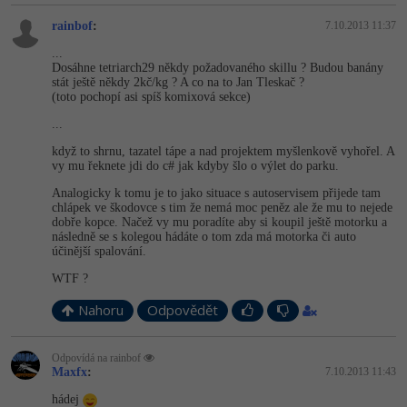
rainbof
:
7.10.2013 11:37
-41%
Copywriter
Algoritmy
...
Dosáhne tetriarch29 někdy požadovaného skillu ? Budou banány
-10%
WordPress specialista
Umělá inteligence (AI)
stát ještě někdy 2kč/kg ? A co na to Jan Tleskač ?
(toto pochopí asi spíš komixová sekce)
SEO specialista
Pro děti
...
když to shrnu, tazatel tápe a nad projektem myšlenkově vyhořel. A
Více
vy mu řeknete jdi do c# jak kdyby šlo o výlet do parku.
Analogicky k tomu je to jako situace s autoservisem přijede tam
Fórum
chlápek ve škodovce s tim že nemá moc peněz ale že mu to nejede
dobře kopce. Načež vy mu poradíte aby si koupil ještě motorku a
následně se s kolegou hádáte o tom zda má motorka či auto
účinější spalování.
Kurzy e-commerce
WTF ?
Testování softwaru
Kurzy designu
Nahoru
Odpovědět
-80%
Datová analýza
HTML/CSS
Příběhy absolventů
Odpovídá na rainbof
Maxfx
:
7.10.2013 11:43
-80%
Digitální gramotnost
Blog
Photoshop
hádej