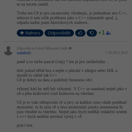
se na necem zasekl.
Windows
Fórum
Treba ten C# je pro zacatecniky vhodnejsi, je jednodussi nez C++,
nehrozi ti tam tolik problemu jako v C++ (ukazatele apod.,),
odpada nudne psani hlavickovych souboru...
Linux
+1
Nahoru
Odpovědět
Sítě
Odpovídá na Luboš Běhounek Satik
Kybernetická bezpečnost
rainbof
:
7.10.2013 20:07
jasně a co turbo pascal (vtip) ? ten je pro začátečníky...
Elektronický podpis
hele pokud děláš hru a nejde o plácání v allegru nebo SDL a
myslíš to vážně tak C++
C# je dobrý na data a podobný bussiness věci.
Fórum
výkoný kód by měl být výkonný. V C++ se zasekneš stejně jako v
c# a jeho království cool knihoven na všechno.
Už je to vaše obhajování c# a javy za každou cenu všude poněkud
monotóní. to že jsou c# a Java moderními jazyky neznamená že
jsou vhodné na všechno. Stejně jako bych nedělal redakční systém
v c++ bych nedělal seriózní vývoj v c#.
práci čest.