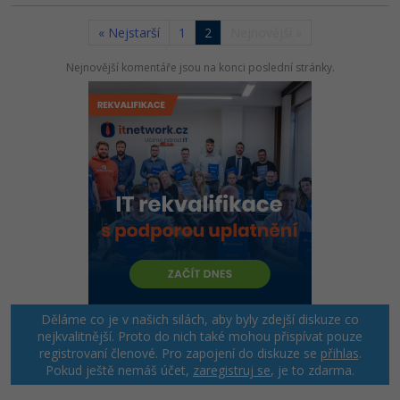
« Nejstarší
1
2
Nejnovější »
Nejnovější komentáře jsou na konci poslední stránky.
Děláme co je v našich silách, aby byly zdejší diskuze co
nejkvalitnější. Proto do nich také mohou přispívat pouze
registrovaní členové. Pro zapojení do diskuze se
přihlas
.
Pokud ještě nemáš účet,
zaregistruj se
, je to zdarma.