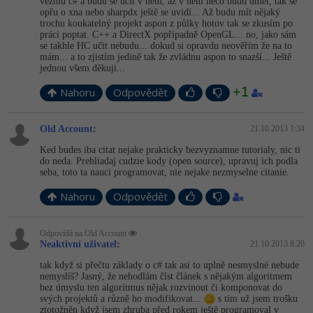
vezmu c# a budu se učit v něm, až v něm něco budu umět, tak se
opřu o xna nebo sharpdx ještě se uvidí... Až budu mít nějaký
trochu koukatelný projekt aspon z půlky hotov tak se zkusím po
práci poptat. C++ a DirectX popřípadně OpenGL... no, jako sám
se takhle HC učit nebudu... dokud si opravdu neověřím že na to
mám... a to zjistím jedině tak že zvládnu aspon to snazší... Ještě
jednou všem děkuji...
+1
Nahoru
Odpovědět
Old Account
:
21.10.2013 1:34
Ked budes iba citat nejake prakticky bezvyznamne tutorialy, nic ti
do neda. Prehliadaj cudzie kody (open source), upravuj ich podla
seba, toto ta nauci programovat, nie nejake nezmyselne citanie.
Nahoru
Odpovědět
Odpovídá na Old Account
Neaktivní uživatel
:
21.10.2013 8:20
tak když si přečtu základy o c# tak asi to uplně nesmyslné nebude
nemyslíš? Jasný, že nehodlám číst článek s nějakým algoritmem
bez úmyslu ten algoritmus nějak rozvinout či komponovat do
svých projektů a různě ho modifikovat...
s tím už jsem trošku
ztotožněn když jsem zhruba před rokem ještě programoval v