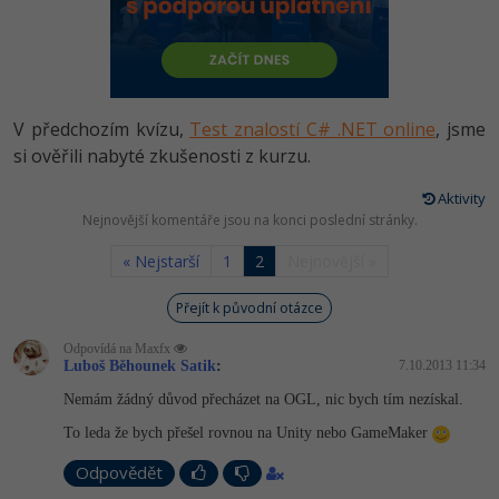
-80%
Vývojář mobilních aplikací
Python
HTML5, CSS3, Bootstrap, SEO
PHP
-80%
Specialista na AI a bigdata
JavaScript
SQL a databáze
JavaScript
-80%
C# Game developer
PHP
V předchozím kvízu,
Test znalostí C# .NET online
, jsme
Testování a verzování
Python
si ověřili nabyté zkušenosti z kurzu.
-80%
Webdesigner
C++
UML a návrhové vzory
Aktivity
HTML / CSS
-80%
Nejnovější komentáře jsou na konci poslední stránky.
Tester
Swift
React
UML a návrhové vzory
« Nejstarší
1
2
Nejnovější »
-80%
Systémový administrátor
Kotlin
Spring
MySQL/MariaDB
Přejít k původní otázce
-80%
Grafik / UX/UI návrhář
C
Odpovídá na Maxfx
ASP.NET MVC
MS-SQL
Luboš Běhounek Satik
:
7.10.2013 11:34
3D grafik
VB.NET
Nemám žádný důvod přecházet na OGL, nic bych tím nezískal.
Django
SQLite
Projektový manažer
To leda že bych přešel rovnou na Unity nebo GameMaker
SQL
Best practices
Odpovědět
-80%
Databázový analytik
Návrh SW