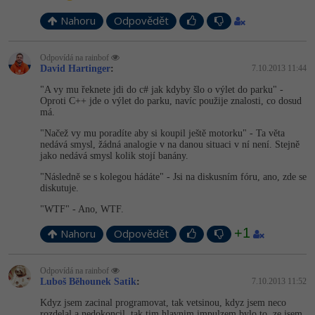
-30%
Kariéra
-80%
Marketing
Adobe Illustrator
Nahoru
Odpovědět
Pro firmy
-30%
WordPress
Adobe Lightroom
Odpovídá na rainbof
David Hartinger
:
7.10.2013 11:44
-30%
-15%
SEO
Adobe XD
"A vy mu řeknete jdi do c# jak kdyby šlo o výlet do parku" -
Oproti C++ jde o výlet do parku, navíc použije znalosti, co dosud
-25%
UX
má.
Adobe InDesign
"Načež vy mu poradíte aby si koupil ještě motorku" - Ta věta
Business
nedává smysl, žádná analogie v na danou situaci v ní není. Stejně
Adobe After Effects
jako nedává smysl kolik stojí banány.
-25%
-80%
Kryptoměny
"Následně se s kolegou hádáte" - Jsi na diskusním fóru, ano, zde se
Blender
diskutuje.
-30%
"WTF" - Ano, WTF.
Copywriting
Inkscape
+1
Nahoru
Odpovědět
-80%
-80%
MS Office
Fotografování
Odpovídá na rainbof
Google Dokumenty
Video
Luboš Běhounek Satik
:
7.10.2013 11:52
Kdyz jsem zacinal programovat, tak vetsinou, kdyz jsem neco
Time management
Ostatní
rozdelal a nedokoncil, tak tim hlavnim impulzem bylo to, ze jsem