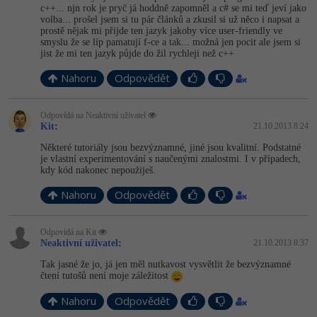
c++... njn rok je pryč já hoddně zapomněl a c# se mi teď jeví jako
volba... prošel jsem si tu pár článků a zkusil si už něco i napsat a
prostě nějak mi přijde ten jazyk jakoby více user-friendly ve
smyslu že se líp pamatují f-ce a tak... možná jen pocit ale jsem si
jist že mi ten jazyk půjde do žil rychleji než c++
Nahoru
Odpovědět
Odpovídá na Neaktivní uživatel
Kit
:
21.10.2013 8:24
Některé tutoriály jsou bezvýznamné, jiné jsou kvalitní. Podstatné
je vlastní experimentování s naučenými znalostmi. I v případech,
kdy kód nakonec nepoužiješ.
Nahoru
Odpovědět
Odpovídá na Kit
Neaktivní uživatel
:
21.10.2013 8:37
Tak jasné že jo, já jen měl nutkavost vysvětlit že bezvýznamné
čtení tutošů není moje záležitost
Nahoru
Odpovědět