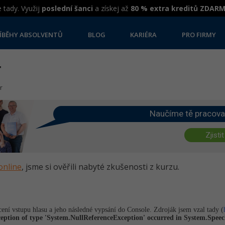
 tady. Využij
poslední šanci
a získej až
80 % extra kreditů ZDAR
ÍBĚHY ABSOLVENTŮ
BLOG
KARIÉRA
PRO FIRMY
r
r
Naučíme tě pracova
Zjistit
online
, jsme si ověřili nabyté zkušenosti z kurzu.
ení vstupu hlasu a jeho následné vypsání do Console. Zdroják jsem vzal tady (
ption of type 'System.NullRe­ferenceExcepti­on' occurred in System.Speech