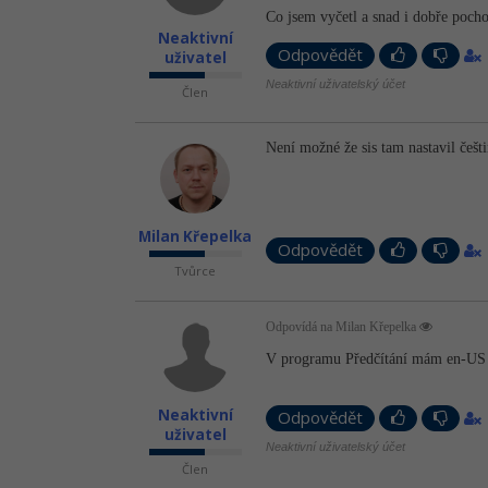
Co jsem vyčetl a snad i dobře poch
Neaktivní
Odpovědět
uživatel
Neaktivní uživatelský účet
Člen
Není možné že sis tam nastavil češt
Milan Křepelka
Odpovědět
Tvůrce
Odpovídá na Milan Křepelka
V programu Předčítání mám en-US 
Neaktivní
Odpovědět
uživatel
Neaktivní uživatelský účet
Člen