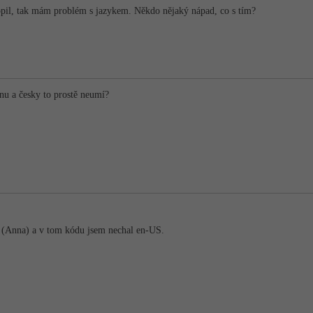
opil, tak mám problém s jazykem. Někdo nějaký nápad, co s tím?
inu a česky to prostě neumí?
(Anna) a v tom kódu jsem nechal en-US.