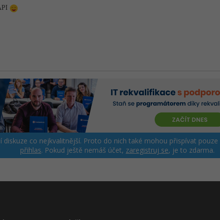
 API
ší diskuze co nejkvalitnější. Proto do nich také mohou přispívat pouze
přihlas
. Pokud ještě nemáš účet,
zaregistruj se
, je to zdarma.