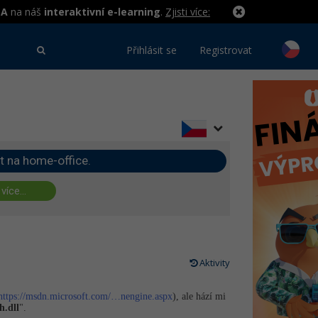
MA
na náš
interaktivní e-learning
.
Zjisti více:
Přihlásit se
Registrovat
t na home-office.
 více...
Aktivity
https://msdn.microsoft.com/…nengine.aspx
), ale hází mi
­.dll
".