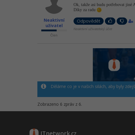
Ok, takže asi budu potřebovat jiné
Díky za radu
Neaktivní
Odpovědět
uživatel
Neaktivní uživatelský účet
Člen
Děláme co je v našich silách, aby byly zdej
Zobrazeno 6 zpráv z 6.
ITnetwork.cz