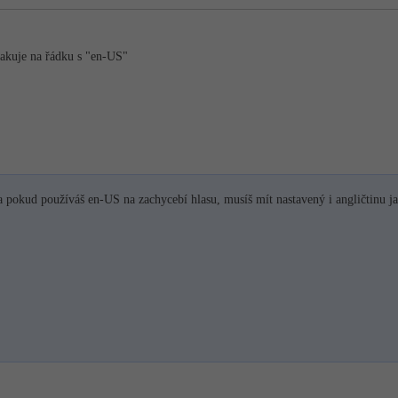
akuje na řádku s "en-US"
 pokud používáš en-US na zachycebí hlasu, musíš mít nastavený i angličtinu 