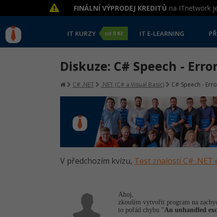
FINÁLNÍ VÝPRODEJ KREDITŮ
na ITnetwork je
IT KURZY
IT E-LEARNING
PŘ
od
0 Kč
Diskuze: C# Speech - Erro
C# .NET
.NET (C# a Visual Basic)
C# Speech - Erro
V předchozím kvízu,
Test znalostí C# .NET 
Ahoj,
zkouším vytvořit program na zachyc
to pořád chybu "
An unhandled exce