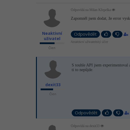
Odpovídá na Milan Křepelka
Zapomněl jsem dodat, že error vysk
Neaktivní
Odpovědět
uživatel
Neaktivní uživatelský účet
Člen
S touhle API jsem experimentoval a
ti to nepůjde.
dexit33
Člen
Odpovědět
Odpovídá na dexit33