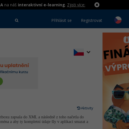
MA
na náš
interaktivní e-learning
.
Zjisti více:
Přihlásit se
Registrovat
Aktivity
xtboxu zapsala do XML a následně z toho načetla do
ména a aby ty kompletní údaje šly v aplikaci smazat a