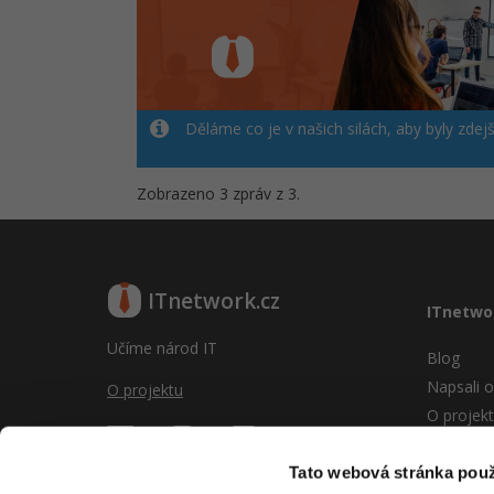
Děláme co je v našich silách, aby byly zdej
Zobrazeno 3 zpráv z 3.
ITnetwork.cz
ITnetwo
Učíme národ IT
Blog
Napsali o
O projektu
O projek
Reklama
Vývoj sy
Tato webová stránka použ