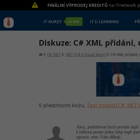
FINÁLNÍ VÝPRODEJ KREDITŮ
na ITnetwork je
IT KURZY
IT E-LEARNING
PŘ
od
0 Kč
Diskuze: C# XML přidání,
C# .NET
.NET (C# a Visual Basic)
C# XML přidání,
V předchozím kvízu,
Test znalostí C# .NET 
Ahoj, potřeboval bych prosím najít 
Listboxu pouze jeden údaj např jmé
upravit, moc Vám děkují...