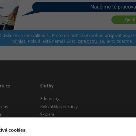
Naučíme tě pracova
Zjistit
ší diskuze co nejkvalitnější. Proto do nich také mohou přispívat pouze
přihlas
. Pokud ještě nemáš účet,
zaregistruj se
, je to zdarma.
rk.cz
Služby
E-learning
 nás
Rekvalifikační kurzy
tu
Školení
Pro firmy
stému
ívá cookies