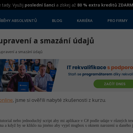
 tady. Využij
poslední šanci
a získej až
80 % extra kreditů ZDAR
ÍBĚHY ABSOLVENTŮ
BLOG
KARIÉRA
PRO FIRMY
 upravení a smazání údajů
 upravení a smazání údajů
online
, jsme si ověřili nabyté zkušenosti z kurzu.
tutorial nebo jednoduchý script aby mi aplikace v C# podle udaje v různých te
na a když by se kliklo na jméno aby vyjel msgbox s oknem narození u daného j