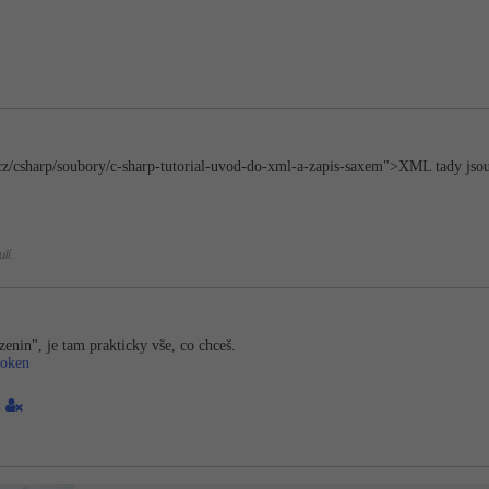
cz/csharp/sou­bory/c-sharp-tutorial-uvod-do-xml-a-zapis-saxem">XML tady jsou 
lí.
zenin", je tam prakticky vše, co chceš.
-oken
1