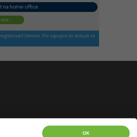
t na home-office.
 více...
 registrovaní členové. Pro zapojení do diskuze se
OK