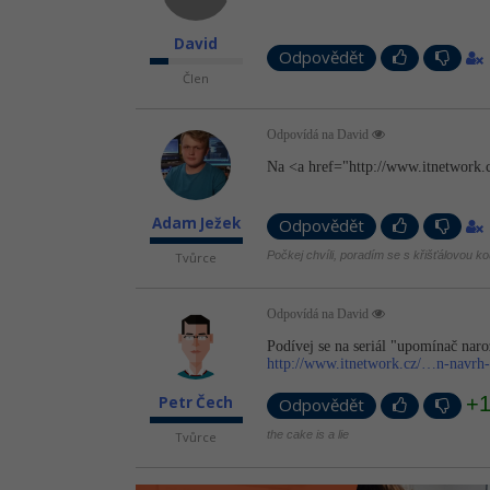
David
Odpovědět
Člen
Odpovídá na David
Na <a href="http://­www.itnetwork­.
Adam Ježek
Odpovědět
Počkej chvíli, poradím se s křišťálovou kou
Tvůrce
Odpovídá na David
Podívej se na seriál "upomínač naro
http://www.itnetwork.cz/…n-navrh
+
Petr Čech
Odpovědět
the cake is a lie
Tvůrce