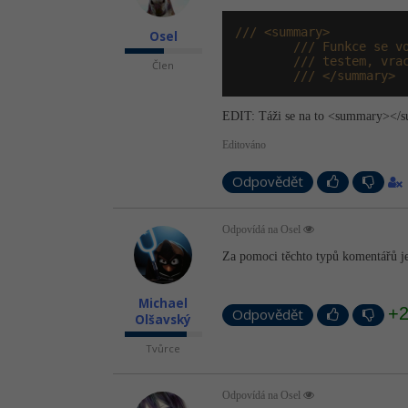
/// <summary>
Osel
/// Funkce se v
/// testem, vra
Člen
/// </summary>
EDIT: Táži se na to <summary><
Editováno
Odpovědět
Odpovídá na Osel
Za pomoci těchto typů komentářů
Michael
+
Odpovědět
Olšavský
Tvůrce
Odpovídá na Osel