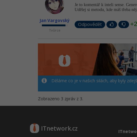
Je to komentář k inteli sense. Gener
Udělej si metodu, kde máš třeba něj
Jan Vargovský
+
Odpovědět
Tvůrce
Děláme co je v našich silách, aby byly zdej
Zobrazeno 3 zpráv z 3.
ITnetwork.cz
ITnetwo