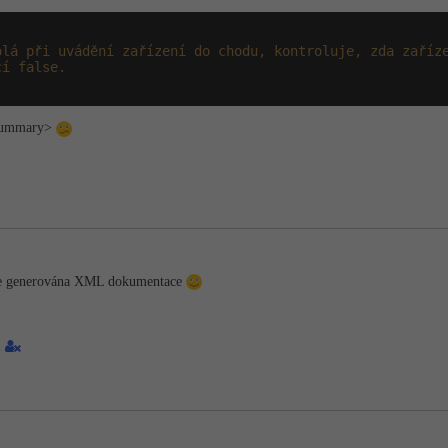
olá při uvádění zařízení do chodu, kontroluje, zda zaříz
cí false.
/summary>
 je generována XML dokumentace
2