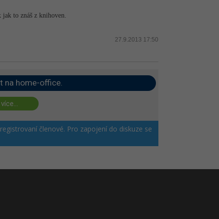
 jak to znáš z knihoven.
27.9.2013 17:50
t na home-office.
 více...
 registrovaní členové. Pro zapojení do diskuze se