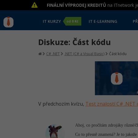
FINÁLNÍ VÝPRODEJ KREDITŮ
na ITnetwork je
IT KURZY
IT E-LEARNING
PŘ
od
0 Kč
Diskuze: Část kódu
C# .NET
.NET (C# a Visual Basic)
Část kódu
V předchozím kvízu,
Test znalostí C# .NET 
Ahoj, co pročítám zdrojáky různé/čl
Co to přesně znamená? Je to jakože 