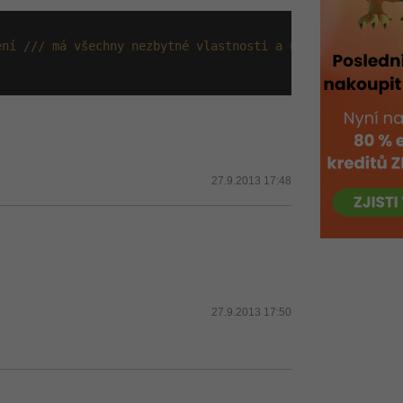
ení /// má všechny nezbytné vlastnosti a u těch, které n
27.9.2013 17:48
27.9.2013 17:50