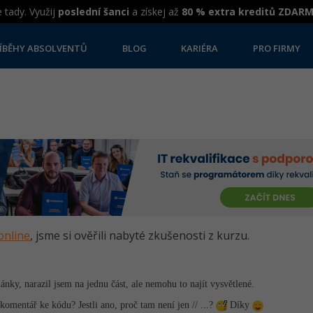
 tady. Využij
poslední šanci
a získej až
80 % extra kreditů ZDAR
ÍBĚHY ABSOLVENTŮ
BLOG
KARIÉRA
PRO FIRMY
online
, jsme si ověřili nabyté zkušenosti z kurzu.
ánky, narazil jsem na jednu část, ale nemohu to najít vysvětlené.
komentář ke kódu? Jestli ano, proč tam není jen // ...?
Díky