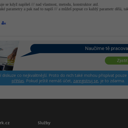
uje se když napíšeš /// nad vlastnost, metodu, konstruktor atd.
aké parametry a pak nad to napiš /// a můžeš popsat co každý parametr dělá, tak
2
Naučíme tě pracova
Zjistit
ší diskuze co nejkvalitnější. Proto do nich také mohou přispívat pouze
přihlas
. Pokud ještě nemáš účet,
zaregistruj se
, je to zdarma.
rk.cz
Služby