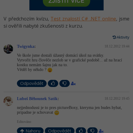
-80%
Vývojář mobilních aplikací
Python
HTML5, CSS3, Bootstrap, SEO
PHP
-80%
Specialista na AI a bigdata
V předchozím kvízu,
Test znalostí C# .NET online
, jsme
JavaScript
SQL a databáze
si ověřili nabyté zkušenosti z kurzu.
JavaScript
-80%
C# Game developer
PHP
Aktivity
Testování a verzování
Python
-80%
Webdesigner
Twigynka
C++
:
18.12.2012 19:44
UML a návrhové vzory
HTML / CSS
Ve škole jsme dostali úžasný domácí úkol na svátky.
-80%
Tester
Vytvořit hru člověče nezlob se v grafické podobě... až na hrací
Swift
kostku nemám šajnu jak na to.
React
UML a návrhové vzory
Věděl by někdo ?
-80%
Systémový administrátor
Kotlin
Spring
MySQL/MariaDB
Odpovědět
-80%
Grafik / UX/UI návrhář
C
ASP.NET MVC
MS-SQL
Luboš Běhounek Satik
:
18.12.2012 19:45
3D grafik
VB.NET
nejjednodussi je to pres pictureBoxy, kteryma jen budes hybat,
Django
SQLite
pripadne je schovavat
Projektový manažer
SQL
Editováno
Best practices
-80%
Databázový analytik
Návrh SW
Nahoru
Odpovědět