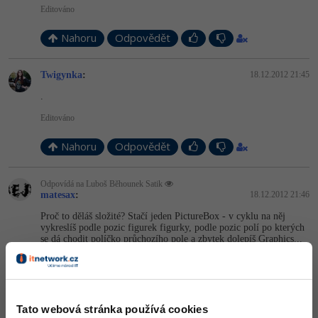
Editováno
Nahoru
Odpovědět
Twigynka
:
18.12.2012 21:45
.
Editováno
Nahoru
Odpovědět
Odpovídá na Luboš Běhounek Satik
matesax
:
18.12.2012 21:46
Proč to děláš složité? Stačí jeden PictureBox - v cyklu na něj
vykreslíš podle pozic figurek figurky, podle pozic polí po kterých
se dá chodit políčko průchozího pole a zbytek dolepíš Graphics...
TwigyDaFirenze
Popsal jsem ti to jak to jen šlo...
Vytvoříš seznam políček, po
kterých se dá chodit, slovník figurek - kde klíč bude asi enum a
proměnnou lastFigure. Střídat po kolech budeš hodnoty enum - a
Tato webová stránka používá cookies
ty pak budeš používat při dotazu po kliknutí - zda