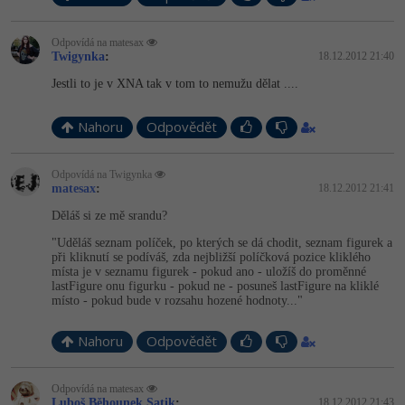
Odpovídá na matesax
Twigynka
:
18.12.2012 21:40
Jestli to je v XNA tak v tom to nemužu dělat ....
Nahoru
Odpovědět
Odpovídá na Twigynka
matesax
:
18.12.2012 21:41
Děláš si ze mě srandu?
"Uděláš seznam políček, po kterých se dá chodit, seznam figurek a
při kliknutí se podíváš, zda nejbližší políčková pozice kliklého
místa je v seznamu figurek - pokud ano - uložíš do proměnné
lastFigure onu figurku - pokud ne - posuneš lastFigure na kliklé
místo - pokud bude v rozsahu hozené hodnoty..."
Nahoru
Odpovědět
Odpovídá na matesax
Luboš Běhounek Satik
:
18.12.2012 21:43