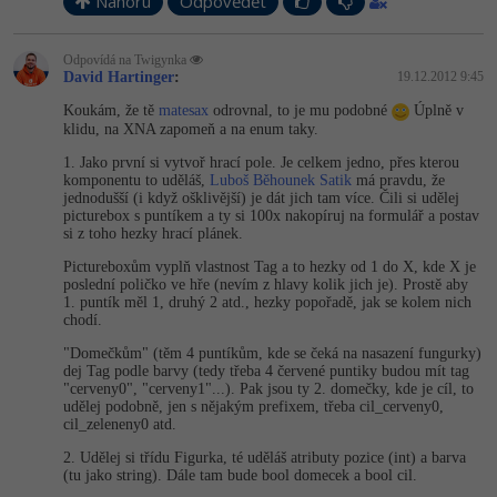
Nahoru
Odpovědět
Odpovídá na Twigynka
David Hartinger
:
19.12.2012 9:45
Koukám, že tě
matesax
odrovnal, to je mu podobné
Úplně v
klidu, na XNA zapomeň a na enum taky.
1. Jako první si vytvoř hrací pole. Je celkem jedno, přes kterou
komponentu to uděláš,
Luboš Běhounek Satik
má pravdu, že
jednodušší (i když ošklivější) je dát jich tam více. Čili si udělej
picturebox s puntíkem a ty si 100x nakopíruj na formulář a postav
si z toho hezky hrací plánek.
Pictureboxům vyplň vlastnost Tag a to hezky od 1 do X, kde X je
poslední poličko ve hře (nevím z hlavy kolik jich je). Prostě aby
1. puntík měl 1, druhý 2 atd., hezky popořadě, jak se kolem nich
chodí.
"Domečkům" (těm 4 puntíkům, kde se čeká na nasazení fungurky)
dej Tag podle barvy (tedy třeba 4 červené puntiky budou mít tag
"cerveny0", "cerveny1"...). Pak jsou ty 2. domečky, kde je cíl, to
udělej podobně, jen s nějakým prefixem, třeba cil_cerveny0,
cil_zeleneny0 atd.
2. Udělej si třídu Figurka, té uděláš atributy pozice (int) a barva
(tu jako string). Dále tam bude bool domecek a bool cil.