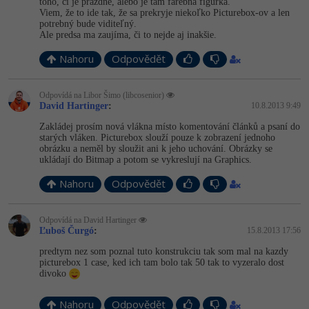
toho, či je prázdne, alebo je tam farebná figurka.
Viem, že to ide tak, že sa prekryje niekoľko Picturebox-ov a len
potrebný bude viditeľný.
Ale predsa ma zaujíma, či to nejde aj inakšie.
Nahoru
Odpovědět
Odpovídá na Libor Šimo (libcosenior)
David Hartinger
:
10.8.2013 9:49
Zakládej prosím nová vlákna místo komentování článků a psaní do
starých vláken. Picturebox slouží pouze k zobrazení jednoho
obrázku a neměl by sloužit ani k jeho uchování. Obrázky se
ukládají do Bitmap a potom se vykreslují na Graphics.
Nahoru
Odpovědět
Odpovídá na David Hartinger
Ľuboš Čurgó
:
15.8.2013 17:56
predtym nez som poznal tuto konstrukciu tak som mal na kazdy
picturebox 1 case, ked ich tam bolo tak 50 tak to vyzeralo dost
divoko
Nahoru
Odpovědět