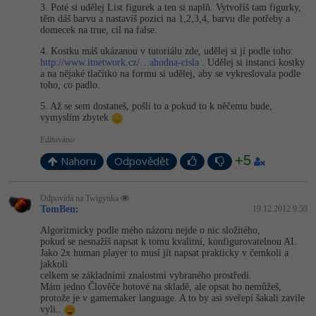
3. Poté si udělej List figurek a ten si naplň. Vytvoříš tam figurky,
těm dáš barvu a nastavíš pozici na 1,2,3,4, barvu dle potřeby a
domecek na true, cil na false.
4. Kostku máš ukázanou v tutoriálu zde, udělej si jí podle toho:
http://www.itnetwork.cz/…ahodna-cisla
. Udělej si instanci kostky
a na nějaké tlačítko na formu si udělej, aby se vykreslovala podle
toho, co padlo.
5. Až se sem dostaneš, pošli to a pokud to k něčemu bude,
vymyslím zbytek
Editováno
+5
Nahoru
Odpovědět
Odpovídá na Twigynka
TomBen
:
19.12.2012 9:59
Algoritmicky podle mého názoru nejde o nic složitého,
pokud se nesnažíš napsat k tomu kvalitní, konfigurovatelnou AI.
Jako 2x human player to musí jít napsat prakticky v čemkoli a
jakkoli
celkem se základními znalostmi vybraného prostředí.
Mám jedno Člověče hotové na skladě, ale opsat ho nemůžeš,
protože je v gamemaker language. A to by asi sveřepí šakali zavile
vyli..