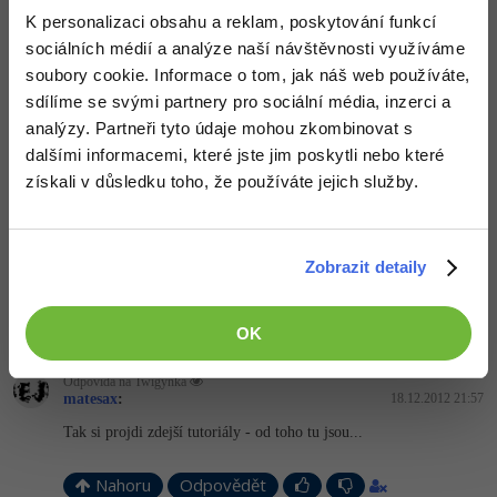
slovníkFigurek­.Values.Conta­ins(viz. hoře) a před tím usekneš asi
K personalizaci obsahu a reklam, poskytování funkcí
pomocí LINQ aktuálního hráče - zvoleného z enum... Vše je hoře
sociálních médií a analýze naší návštěvnosti využíváme
popsáno...
soubory cookie. Informace o tom, jak náš web používáte,
Editováno
sdílíme se svými partnery pro sociální média, inzerci a
analýzy. Partneři tyto údaje mohou zkombinovat s
Nahoru
Odpovědět
dalšími informacemi, které jste jim poskytli nebo které
získali v důsledku toho, že používáte jejich služby.
Twigynka
:
18.12.2012 21:53
ale já tě chápu ale samotnej text nedokážu jak napsat...
bože kašlete na to, asi nechápete že to vidim zhruba po 5tí... a
nevím co jakej zmetek dělá... tak logicky ani nevím jak to zapsat...
Zobrazit detaily
například nemam ani šajnu co je enum...
Nahoru
Odpovědět
OK
Odpovídá na Twigynka
matesax
:
18.12.2012 21:57
Tak si projdi zdejší tutoriály - od toho tu jsou...
Nahoru
Odpovědět