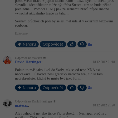
pozic všech hráčů + jejich identifikátor - takže bych to udělal přes
slovník - identifikátor může být třeba Struct - tím to bude pěkně
přehledné... Pomocí LINQ pak ze seznamu hráčů půjde snadno
vynechat aktuálního hráče na tahu...
Seznam průchozích polí by se asi měl udělat v externím textovém
souboru.
Editováno
Nahoru
Odpovědět
Odpovídá na matesax
David Hartinger
:
18.12.2012 21:18
Pokud to máš jako úkol do školy, tak se od tebe XNA asi
neočekává... Člověče není graficky náročná hra, nic se tam
nepřekresluje, klidně to může být jako form.
Nahoru
Odpovědět
Odpovídá na David Hartinger
matesax
:
18.12.2012 21:20
Ale rozhodně ne jako tisíce Pictureboxů... Nechápu, proč hru
nedělat v XNA - cpát hru do Formů...