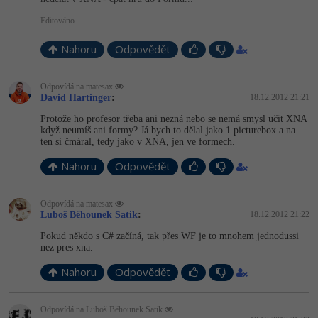
Editováno
Nahoru
Odpovědět
Odpovídá na matesax
David Hartinger
:
18.12.2012 21:21
Protože ho profesor třeba ani nezná nebo se nemá smysl učit XNA
když neumíš ani formy? Já bych to dělal jako 1 picturebox a na
ten si čmáral, tedy jako v XNA, jen ve formech.
Nahoru
Odpovědět
Odpovídá na matesax
Luboš Běhounek Satik
:
18.12.2012 21:22
Pokud někdo s C# začíná, tak přes WF je to mnohem jednodussi
nez pres xna.
Nahoru
Odpovědět
Odpovídá na Luboš Běhounek Satik