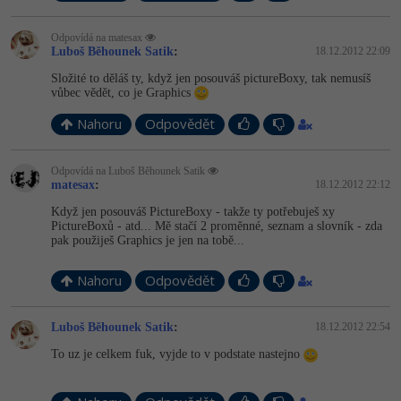
Odpovídá na matesax
Luboš Běhounek Satik
:
18.12.2012 22:09
Složité to děláš ty, když jen posouváš pictureBoxy, tak nemusíš
vůbec vědět, co je Graphics
Nahoru
Odpovědět
Odpovídá na Luboš Běhounek Satik
matesax
:
18.12.2012 22:12
Když jen posouváš PictureBoxy - takže ty potřebuješ xy
PictureBoxů - atd... Mě stačí 2 proměnné, seznam a slovník - zda
pak použiješ Graphics je jen na tobě...
Nahoru
Odpovědět
Luboš Běhounek Satik
:
18.12.2012 22:54
To uz je celkem fuk, vyjde to v podstate nastejno