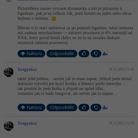
PictureBoxy muzes vytvaret dynamicky a mit je prirazeny k
figurkam, pak je uz celkem fuk, jestli kreslis na jeden nebo obcas
hejbnes s dalsima..
Hlavne ti to staci updatovat az po pohnuti figurkou, takze nemusis
mit zadnou smycku/timer -> zatizeni procesoru je 0% narozdil od
XNA, ktery porad kresli (kdyz uz jsi tu na zacatku diskuze
zminoval zatizeni procesoru)
Nahoru
Odpovědět
Twigynka
:
18.12.2012 21:45
takže ještě jednou... nevím jak to mam zapsat, jelikož jsem dosud
dokázala vytvořit jen hrací kostku a šibenici podle tutoriálu....
tak promin že jsem holka a zřejmě asi uplně blbá...
rozumím jak to bude fungovat, ale nevím jak to napsat...
Nahoru
Odpovědět
Twigynka
:
18.12.2012 21:45
.