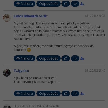
-30%
Kariéra
-80%
Nahoru
Odpovědět
Marketing
Adobe Illustrator
Pro firmy
-30%
WordPress
Luboš Běhounek Satik
:
18.12.2012 20:34
Adobe Lightroom
Myslel tim logickou reprezentaci hraci plochy - policek.
-30%
-15%
SEO
To namodelujes idealne seznamem policek, kde kazde pole bude
Adobe XD
nejak ukazovat na to dalsi a protoze v clovece nezlob se je ta cesta
kruhova, tak "posledni" policko v tvem seznamu by melo ukazovat
-25%
UX
zase na prvni.
Adobe InDesign
A pak jeste samozrejme budes muset vymyslet odbocky do
Business
domecku
Adobe After Effects
-25%
Nahoru
Odpovědět
-80%
Kryptoměny
Blender
-30%
Twigynka
:
18.12.2012 20:40
Copywriting
Inkscape
a jak budu posunovat figurky ?
-80%
-80%
Ja ani nevím jak to mam zapsat ...
MS Office
Fotografování
Nahoru
Odpovědět
Google Dokumenty
Video
Time management
Odpovídá na Luboš Běhounek Satik
Ostatní