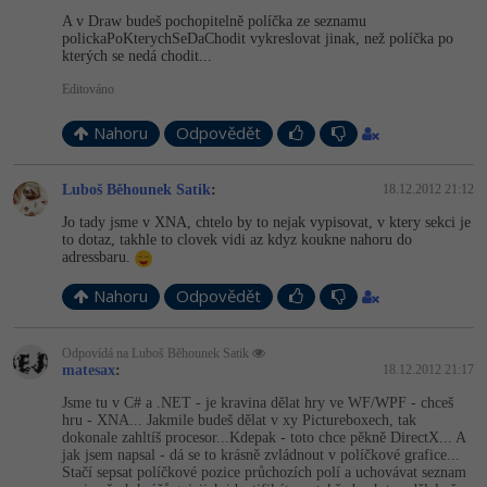
A v Draw budeš pochopitelně políčka ze seznamu
polickaPoKterychSe­DaChodit vykreslovat jinak, než políčka po
kterých se nedá chodit...
Editováno
Nahoru
Odpovědět
Luboš Běhounek Satik
:
18.12.2012 21:12
Jo tady jsme v XNA, chtelo by to nejak vypisovat, v ktery sekci je
to dotaz, takhle to clovek vidi az kdyz koukne nahoru do
adressbaru.
Nahoru
Odpovědět
Odpovídá na Luboš Běhounek Satik
matesax
:
18.12.2012 21:17
Jsme tu v C# a .NET - je kravina dělat hry ve WF/WPF - chceš
hru - XNA... Jakmile budeš dělat v xy Pictureboxech, tak
dokonale zahltíš procesor...Kdepak - toto chce pěkně DirectX... A
jak jsem napsal - dá se to krásně zvládnout v políčkové grafice...
Stačí sepsat políčkové pozice průchozích polí a uchovávat seznam