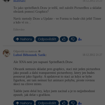
matesax
:
18.12.2012 21:23
To jako spriteBatch.Draw je težší, než založit PictureBox a skládat
obrázek pomocí Graphics?
Navíc metody Draw a Update - ve Formu to bude chít ještě Timer
a kdo ví co...
Editováno
Nahoru
Odpovědět
Odpovídá na matesax
Luboš Běhounek Satik
:
18.12.2012 21:27
Ale XNA neni jen napsani SpriteBatch.Draw.
Obrazek nemusis skladat pres graphics, staci mit jeden picturebox
jako pozadi a dalsi transparentni pictureboxy, ktery jen budes
posouvat jako figurky. A updatovat to staci az kdyz se hybe
figurkou, ani tam nemusi byt animace pohybu, proste rovnou
skoci na cilove misto.
Takhle jsem delal hry, kdyz jsem zacinal a je to nejjednodussi
zpusob, jak delat s grafikou.
Nahoru
Odpovědět