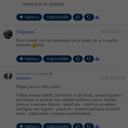
vlastně dojet do domečku ...
Nahoru
Odpovědět
Twigynka
:
18.12.2012 21:35
Kluci vlastně vám ani nerozumím ale je hezký jak se to snažíte
vymyslet
Díky
Nahoru
Odpovědět
Odpovídá na Twigynka
matesax
:
18.12.2012 21:38
Pospal jsem to velice jasně...
Uděláš seznam políček, po kterých se dá chodit, seznam figurek a
při kliknutí se podíváš, zda nejbližší políčková pozice kliklého
místa je v seznamu figurek - pokud ano - uložíš do proměnné
lastFigure onu figurku - pokud ne - posuneš lastFigure na kliklé
místo - pokud bude v rozsahu hozené hodnoty...
Nahoru
Odpovědět