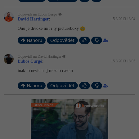
Odpovídá na Ľuboš Čurgó
David Hartinger
:
15.8.2013 18:04
Ono je divoké mít i ty pictureboxy
Nahoru
Odpovědět
Odpovídá na David Hartinger
Ľuboš Čurgó
:
15.8.2013 18:05
inak to neviem :] mozno casom
Nahoru
Odpovědět