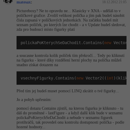
matesax
:
18.12.2012 21:05
Windows
Pictureboxy? Ne to opravdu ne... Klasicky v XNA - uděláš to v
Fórum
políčkové grafice. Zvolíš velikost políčka a jím pak budeš násobit
čísla zapsaná v políčkových jednotkách. Na začátku budeš mít
Linux
seznam políček, po kterých lze chodit - a v Update budeš sledovat,
zda pro budoucí místo figurky platí
Sítě
polickaPoKterychSeDaChodit.Contains(
new
 Vector2
Kybernetická bezpečnost
a soucasne kontrola kolik políček tím překročí... Tedy po kliknutí
na figurku - které díky rozdělení herní plochy na políčka můžeš
snadno získat dotazem na
Elektronický podpis
vsechnyFigurky.Contains(
new
 Vector2((
int
)(klikl
Fórum
Před tím jej budeš muset pomocí LINQ zkrátit o tvé figurky...
Jo a pohyb upřesním:
pomocí dotazu Contains zjistíš, na kterou figurku je kliknuto - tu
dáš do proměnné - lastFigure - a když další klik bude v seznamu
polickaPoKterychSe­DaChodit a nebude v seznamu figurek
protihráčů, tak provedeš onu kontrolu dostupnosti políčka - podle
hozené hodnoty...