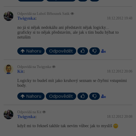
-41%
Copywriter
Algoritmy
Odpovídá na Luboš Běhounek Satik
Twigynka
:
18.12.2012 19:48
-10%
WordPress specialista
Umělá inteligence (AI)
no já si nějak nedokážu ani představit nějak logicky...
graficky si to nějak představím, ale jak s tím budu hýbat to
netuším
SEO specialista
Pro děti
Nahoru
Odpovědět
Více
Odpovídá na Twigynka
Fórum
Kit
:
18.12.2012 20:06
Logicky to budeš mít jako kruhový seznam se čtyřmi vstupními
body.
Kurzy e-commerce
Nahoru
Odpovědět
Testování softwaru
Kurzy designu
-80%
Odpovídá na Kit
Datová analýza
HTML/CSS
Příběhy absolventů
Twigynka
:
18.12.2012 20:08
-80%
když mi to řekneš takhle tak nevím vůbec jak to myslíš
Digitální gramotnost
Blog
Photoshop