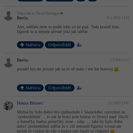
Odpovídá na David Hartinger
Barča:
23.2.2013 13:21
Ano, udělala jsem to podle toho co jsi psal. Teda kromě listu
figurek to si nejsem přesně jistá jak udělat.
Nahoru
Odpovědět
Barča:
2.3.2013 9:37
poradil bys mi prosím jak na to už mám i ten list hotovej
Nahoru
Odpovědět
Honza Bittner
:
2.3.2013 23:07
Možná by bylo dobré hru zjednodušit z 'klasického' rozvržení na
'zjednodušené' ... to tak že hrácí pole budou ve čtverci např 10x10
a domečky budou průsečíky stran - rohy .... také by bylo třeba
dobré zjednodušení udělat že v cíli nemusíš figurky rovnat ale
prostě že vejdou do cíle a budou tam (jestli to chápete)