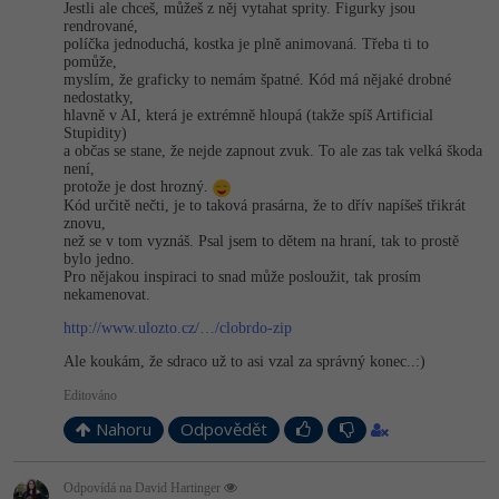
Jestli ale chceš, můžeš z něj vytahat sprity. Figurky jsou
rendrované,
políčka jednoduchá, kostka je plně animovaná. Třeba ti to
pomůže,
myslím, že graficky to nemám špatné. Kód má nějaké drobné
nedostatky,
hlavně v AI, která je extrémně hloupá (takže spíš Artificial
Stupidity)
a občas se stane, že nejde zapnout zvuk. To ale zas tak velká škoda
není,
protože je dost hrozný.
Kód určitě nečti, je to taková prasárna, že to dřív napíšeš třikrát
znovu,
než se v tom vyznáš. Psal jsem to dětem na hraní, tak to prostě
bylo jedno.
Pro nějakou inspiraci to snad může posloužit, tak prosím
nekamenovat.
http://www.ulozto.cz/…/clobrdo-zip
Ale koukám, že sdraco už to asi vzal za správný konec..:)
Editováno
Nahoru
Odpovědět
Odpovídá na David Hartinger