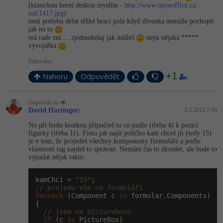
(klasickou herní deskou myslím -
http://www.openoffice.cz/…
nal/1417.jpg
)
není potřeba dělat těžké hrací pole když dívenka nemůže pochopit
jak na to
má rade zní ... zjednodušuj jak můžeš
nejsi nějaká *****
vývojářka
Editováno
+1
Nahoru
Odpovědět
Odpovídá na
David Hartinger
:
3.3.2013 7:16
No při hodu kostkou připočteš to co padlo (třeba 4) k pozici
figurky (třeba 11). Finta jak najít políčko kam chceš jít (tedy 15)
je v tom, že projedeš všechny komponenty formuláře a podle
vlastnosti tag najdeš to správné. Nemám čas to zkoušet, ale bude to
vypadat nějak takto:
kamChci = 
"15"
// projedu vše na formuláři
foreach
 (Component c 
in
 formular.Components)

{

// jsem na pictureboxu
if
 (c 
is
 PictureBox)
