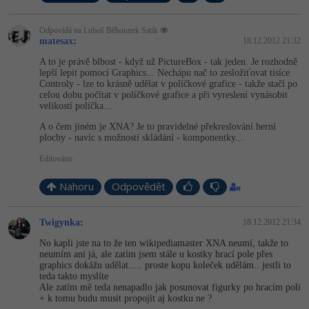
Odpovídá na Luboš Běhounek Satik
matesax
:
18.12.2012 21:32
A to je právě blbost - když už PictureBox - tak jeden. Je rozhodně
lepší lepit pomocí Graphics... Nechápu nač to zesložiťovat tisíce
Controly - lze to krásně udělat v políčkové grafice - takže stačí po
celou dobu počítat v políčkové grafice a při vyreslení vynásobit
velikostí políčka...
A o čem jiném je XNA? Je to pravidelné překreslování herní
plochy - navíc s možností skládání - komponentky...
Editováno
Nahoru
Odpovědět
Twigynka
:
18.12.2012 21:34
No kapli jste na to že ten wikipediamaster XNA neumí, takže to
neumím ani já, ale zatím jsem stále u kostky hrací pole přes
graphics dokážu udělat..... proste kopu koleček udělám.. jestli to
teda takto myslíte
Ale zatím mě teda nenapadlo jak posunovat figurky po hracím poli
+ k tomu budu musit propojit aj kostku ne ?