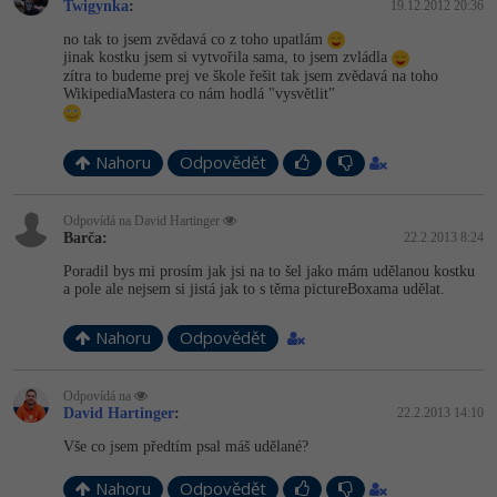
Twigynka
:
19.12.2012 20:36
no tak to jsem zvědavá co z toho upatlám
jinak kostku jsem si vytvořila sama, to jsem zvládla
zítra to budeme prej ve škole řešit tak jsem zvědavá na toho
WikipediaMastera co nám hodlá "vysvětlit"
Nahoru
Odpovědět
Odpovídá na David Hartinger
Barča:
22.2.2013 8:24
Poradil bys mi prosím jak jsi na to šel jako mám udělanou kostku
a pole ale nejsem si jistá jak to s těma pictureBoxama udělat.
Nahoru
Odpovědět
Odpovídá na
David Hartinger
:
22.2.2013 14:10
Vše co jsem předtím psal máš udělané?
Nahoru
Odpovědět