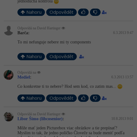
jednoducha kontrola
Nahoru
Odpovědět
Odpovídá na David Hartinger
Barča:
6.3.2013 9:47
To mi nefunguje nebere mi ty components
Nahoru
Odpovědět
Odpovídá na
Mediel
:
6.3.2013 13:57
Co konkretne ti to nebere? Hod sem kod, co zatim mas...
Nahoru
Odpovědět
Odpovídá na David Hartinger
Libor Šimo (libcosenior)
:
10.8.2013 9:01
Môže mať jeden Picturebox viac obrázkov a tie prepínať?
Myslím to tak, že jedno políčko Človeče sa bude meniť podľa