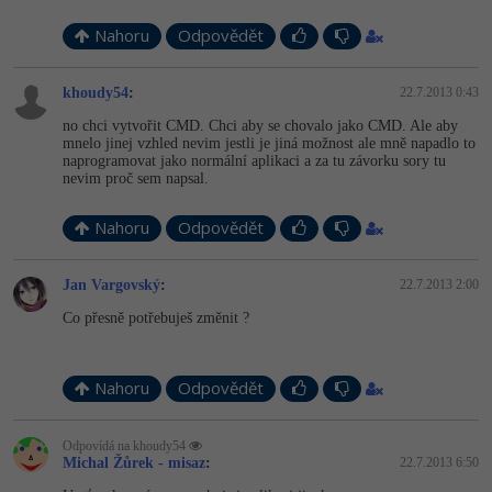
-41%
Nahoru
Odpovědět
Copywriter
Algoritmy
-10%
WordPress specialista
khoudy54
Umělá inteligence (AI)
:
22.7.2013 0:43
no chci vytvořit CMD. Chci aby se chovalo jako CMD. Ale aby
SEO specialista
mnelo jinej vzhled nevim jestli je jiná možnost ale mně napadlo to
Pro děti
naprogramovat jako normální aplikaci a za tu závorku sory tu
nevim proč sem napsal.
Více
Nahoru
Odpovědět
Fórum
Jan Vargovský
:
22.7.2013 2:00
Kurzy e-commerce
Co přesně potřebuješ změnit ?
Testování softwaru
Kurzy designu
Nahoru
Odpovědět
-80%
Datová analýza
HTML/CSS
Příběhy absolventů
Odpovídá na khoudy54
-80%
Digitální gramotnost
Blog
Photoshop
Michal Žůrek - misaz
:
22.7.2013 6:50