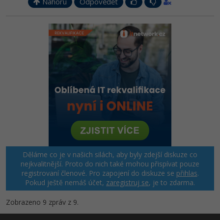
Nahoru
Odpovědět
Děláme co je v našich silách, aby byly zdejší diskuze co
nejkvalitnější. Proto do nich také mohou přispívat pouze
registrovaní členové. Pro zapojení do diskuze se
přihlas
.
Pokud ještě nemáš účet,
zaregistruj se
, je to zdarma.
Zobrazeno 9 zpráv z 9.