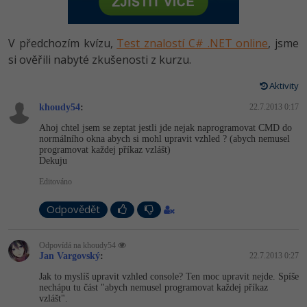
-80%
Vývojář mobilních aplikací
Python
HTML5, CSS3, Bootstrap, SEO
PHP
-80%
Specialista na AI a bigdata
V předchozím kvízu,
Test znalostí C# .NET online
, jsme
JavaScript
SQL a databáze
si ověřili nabyté zkušenosti z kurzu.
JavaScript
-80%
C# Game developer
PHP
Aktivity
Testování a verzování
Python
-80%
Webdesigner
khoudy54
C++
:
22.7.2013 0:17
UML a návrhové vzory
HTML / CSS
Ahoj chtel jsem se zeptat jestli jde nejak naprogramovat CMD do
-80%
Tester
normálního okna abych si mohl upravit vzhled ? (abych nemusel
Swift
programovat každej příkaz vzlášt)
React
UML a návrhové vzory
Dekuju
-80%
Systémový administrátor
Kotlin
Editováno
Spring
MySQL/MariaDB
-80%
Grafik / UX/UI návrhář
C
Odpovědět
ASP.NET MVC
MS-SQL
3D grafik
VB.NET
Odpovídá na khoudy54
Django
SQLite
Jan Vargovský
:
22.7.2013 0:27
Projektový manažer
SQL
Jak to myslíš upravit vzhled console? Ten moc upravit nejde. Spíše
Best practices
nechápu tu část "abych nemusel programovat každej příkaz
-80%
Databázový analytik
vzlášt".
Návrh SW